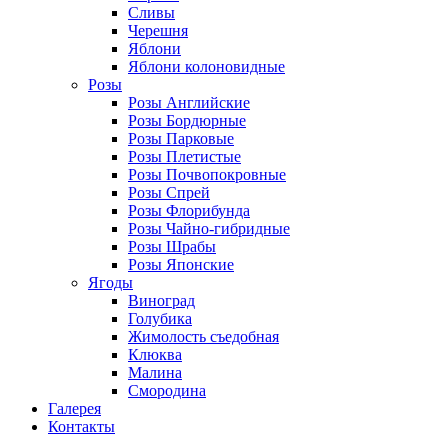
Сливы
Черешня
Яблони
Яблони колоновидные
Розы
Розы Английские
Розы Бордюрные
Розы Парковые
Розы Плетистые
Розы Почвопокровные
Розы Спрей
Розы Флорибунда
Розы Чайно-гибридные
Розы Шрабы
Розы Японские
Ягоды
Виноград
Голубика
Жимолость съедобная
Клюква
Малина
Смородина
Галерея
Контакты