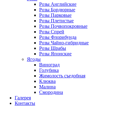
Розы Английские
Розы Бордюрные
Розы Парковые
Розы Плетистые
Розы Почвопокровные
Розы Спрей
Розы Флорибунда
Розы Чайно-гибридные
Розы Шрабы
Розы Японские
Ягоды
Виноград
Голубика
Жимолость съедобная
Клюква
Малина
Смородина
Галерея
Контакты