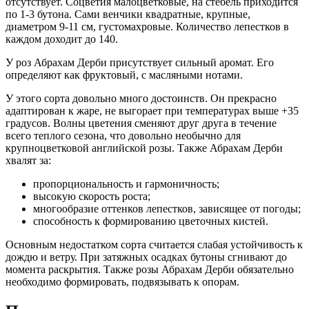
отсутствует. Соцветия малоцветковые, на стебель приходится
по 1-3 бутона. Сами венчики квадратные, крупные,
диаметром 9-11 см, густомахровые. Количество лепестков в
каждом доходит до 140.
У роз Абрахам Дерби присутствует сильный аромат. Его
определяют как фруктовый, с масляными нотами.
У этого сорта довольно много достоинств. Он прекрасно
адаптирован к жаре, не выгорает при температурах выше +35
градусов. Волны цветения сменяют друг друга в течение
всего теплого сезона, что довольно необычно для
крупноцветковой английской розы. Также Абрахам Дерби
хвалят за:
пропорциональность и гармоничность;
высокую скорость роста;
многообразие оттенков лепестков, зависящее от погоды;
способность к формированию цветочных кистей.
Основным недостатком сорта считается слабая устойчивость к
дождю и ветру. При затяжных осадках бутоны сгнивают до
момента раскрытия. Также розы Абрахам Дерби обязательно
необходимо формировать, подвязывать к опорам.