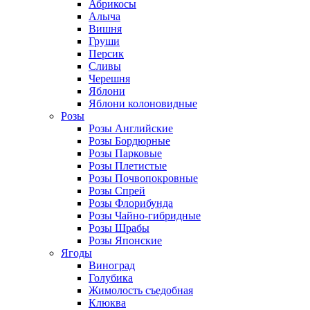
Абрикосы
Алыча
Вишня
Груши
Персик
Сливы
Черешня
Яблони
Яблони колоновидные
Розы
Розы Английские
Розы Бордюрные
Розы Парковые
Розы Плетистые
Розы Почвопокровные
Розы Спрей
Розы Флорибунда
Розы Чайно-гибридные
Розы Шрабы
Розы Японские
Ягоды
Виноград
Голубика
Жимолость съедобная
Клюква