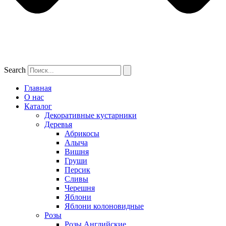
Search
Главная
О нас
Каталог
Декоративные кустарники
Деревья
Абрикосы
Алыча
Вишня
Груши
Персик
Сливы
Черешня
Яблони
Яблони колоновидные
Розы
Розы Английские