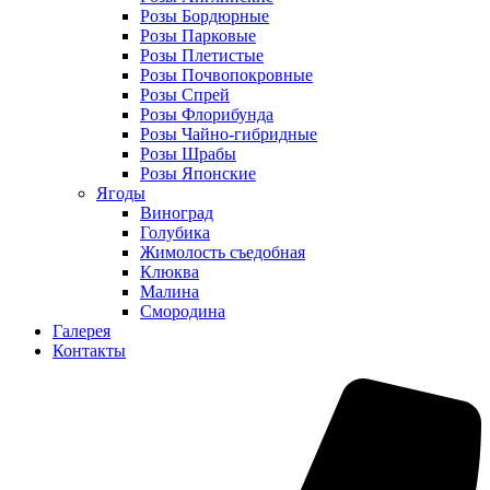
Розы Бордюрные
Розы Парковые
Розы Плетистые
Розы Почвопокровные
Розы Спрей
Розы Флорибунда
Розы Чайно-гибридные
Розы Шрабы
Розы Японские
Ягоды
Виноград
Голубика
Жимолость съедобная
Клюква
Малина
Смородина
Галерея
Контакты