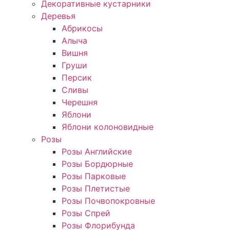
Декоративные кустарники
Деревья
Абрикосы
Алыча
Вишня
Груши
Персик
Сливы
Черешня
Яблони
Яблони колоновидные
Розы
Розы Английские
Розы Бордюрные
Розы Парковые
Розы Плетистые
Розы Почвопокровные
Розы Спрей
Розы Флорибунда