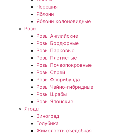
Черешня
Яблони
Яблони колоновидные
Розы
Розы Английские
Розы Бордюрные
Розы Парковые
Розы Плетистые
Розы Почвопокровные
Розы Спрей
Розы Флорибунда
Розы Чайно-гибридные
Розы Шрабы
Розы Японские
Ягоды
Виноград
Голубика
Жимолость съедобная