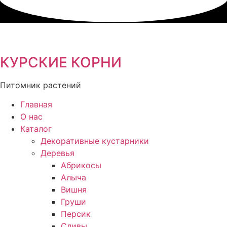
Перейти
к
содержимому
КУРСКИЕ КОРНИ
Питомник растений
Главная
О нас
Каталог
Декоративные кустарники
Деревья
Абрикосы
Алыча
Вишня
Груши
Персик
Сливы