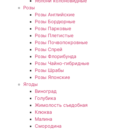
Яблони колоновидные
Розы
Розы Английские
Розы Бордюрные
Розы Парковые
Розы Плетистые
Розы Почвопокровные
Розы Спрей
Розы Флорибунда
Розы Чайно-гибридные
Розы Шрабы
Розы Японские
Ягоды
Виноград
Голубика
Жимолость съедобная
Клюква
Малина
Смородина