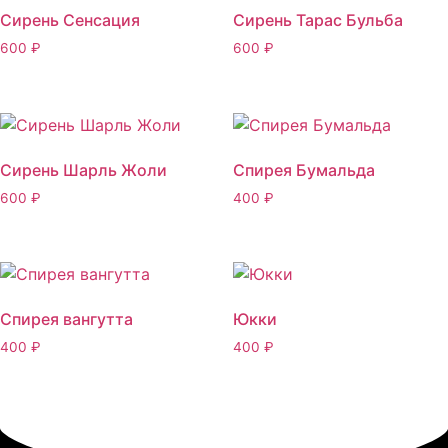
Сирень Сенсация
Сирень Тарас Бульба
600
₽
600
₽
Сирень Шарль Жоли
Спирея Бумальда
600
₽
400
₽
Спирея вангутта
Юкки
400
₽
400
₽