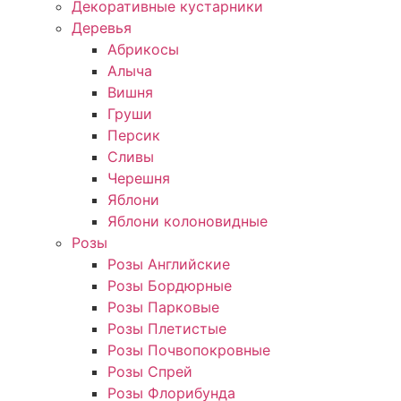
Декоративные кустарники
Деревья
Абрикосы
Алыча
Вишня
Груши
Персик
Сливы
Черешня
Яблони
Яблони колоновидные
Розы
Розы Английские
Розы Бордюрные
Розы Парковые
Розы Плетистые
Розы Почвопокровные
Розы Спрей
Розы Флорибунда