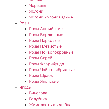
Черешня
Яблони
Яблони колоновидные
Розы
Розы Английские
Розы Бордюрные
Розы Парковые
Розы Плетистые
Розы Почвопокровные
Розы Спрей
Розы Флорибунда
Розы Чайно-гибридные
Розы Шрабы
Розы Японские
Ягоды
Виноград
Голубика
Жимолость съедобная