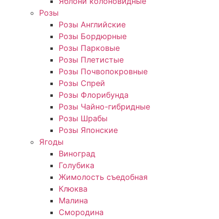
Яблони колоновидные
Розы
Розы Английские
Розы Бордюрные
Розы Парковые
Розы Плетистые
Розы Почвопокровные
Розы Спрей
Розы Флорибунда
Розы Чайно-гибридные
Розы Шрабы
Розы Японские
Ягоды
Виноград
Голубика
Жимолость съедобная
Клюква
Малина
Смородина