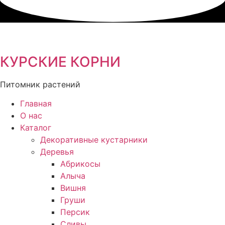
Перейти
к
содержимому
КУРСКИЕ КОРНИ
Питомник растений
Главная
О нас
Каталог
Декоративные кустарники
Деревья
Абрикосы
Алыча
Вишня
Груши
Персик
Сливы