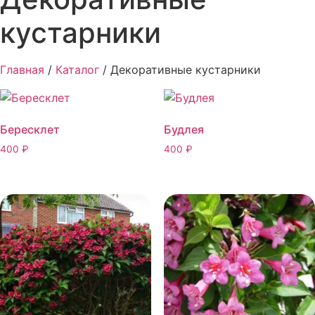
кустарники
Главная
/
Каталог
/ Декоративные кустарники
Бересклет
Будлея
400
₽
400
₽