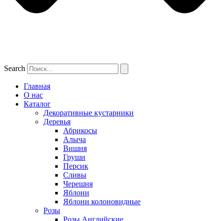
Search
Главная
О нас
Каталог
Декоративные кустарники
Деревья
Абрикосы
Алыча
Вишня
Груши
Персик
Сливы
Черешня
Яблони
Яблони колоновидные
Розы
Розы Английские