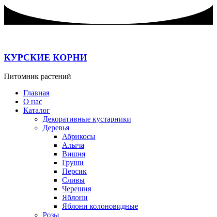
Перейти
к
содержимому
КУРСКИЕ КОРНИ
Питомник растений
Главная
О нас
Каталог
Декоративные кустарники
Деревья
Абрикосы
Алыча
Вишня
Груши
Персик
Сливы
Черешня
Яблони
Яблони колоновидные
Розы