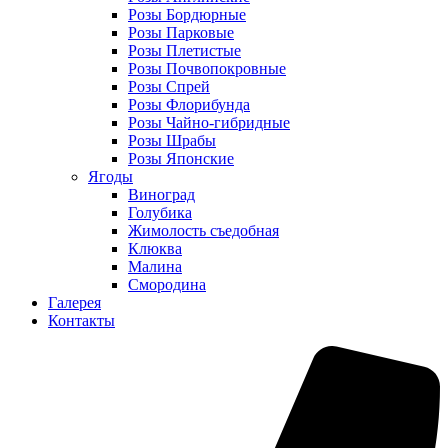
Розы Бордюрные
Розы Парковые
Розы Плетистые
Розы Почвопокровные
Розы Спрей
Розы Флорибунда
Розы Чайно-гибридные
Розы Шрабы
Розы Японские
Ягоды
Виноград
Голубика
Жимолость съедобная
Клюква
Малина
Смородина
Галерея
Контакты