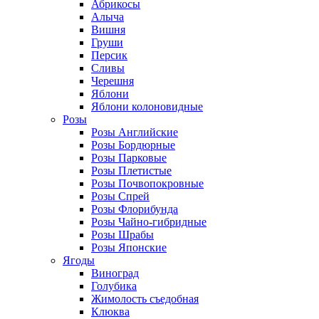
Абрикосы
Алыча
Вишня
Груши
Персик
Сливы
Черешня
Яблони
Яблони колоновидные
Розы
Розы Английские
Розы Бордюрные
Розы Парковые
Розы Плетистые
Розы Почвопокровные
Розы Спрей
Розы Флорибунда
Розы Чайно-гибридные
Розы Шрабы
Розы Японские
Ягоды
Виноград
Голубика
Жимолость съедобная
Клюква