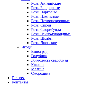
Розы Английские
Розы Бордюрные
Розы Парковые
Розы Плетистые
Розы Почвопокровные
Розы Спрей
Розы Флорибунда
Розы Чайно-гибридные
Розы Шрабы
Розы Японские
Ягоды
Виноград
Голубика
Жимолость съедобная
Клюква
Малина
Смородина
Галерея
Контакты