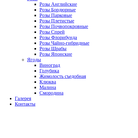
Розы Английские
Розы Бордюрные
Розы Парковые
Розы Плетистые
Розы Почвопокровные
Розы Спрей
Розы Флорибунда
Розы Чайно-гибридные
Розы Шрабы
Розы Японские
Ягоды
Виноград
Голубика
Жимолость съедобная
Клюква
Малина
Смородина
Галерея
Контакты