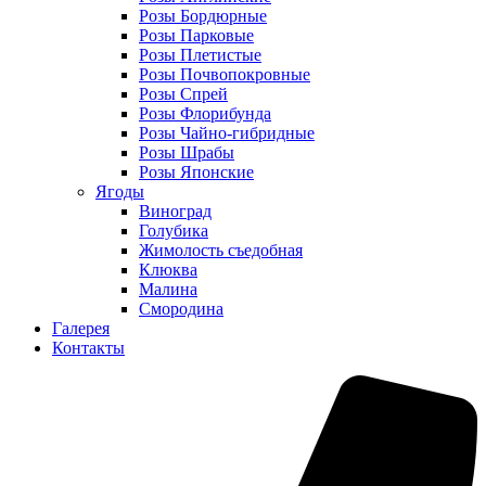
Розы Бордюрные
Розы Парковые
Розы Плетистые
Розы Почвопокровные
Розы Спрей
Розы Флорибунда
Розы Чайно-гибридные
Розы Шрабы
Розы Японские
Ягоды
Виноград
Голубика
Жимолость съедобная
Клюква
Малина
Смородина
Галерея
Контакты