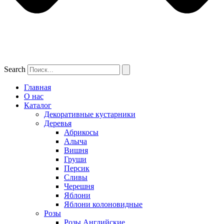
Search
Главная
О нас
Каталог
Декоративные кустарники
Деревья
Абрикосы
Алыча
Вишня
Груши
Персик
Сливы
Черешня
Яблони
Яблони колоновидные
Розы
Розы Английские