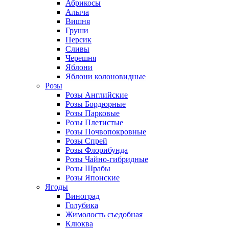
Абрикосы
Алыча
Вишня
Груши
Персик
Сливы
Черешня
Яблони
Яблони колоновидные
Розы
Розы Английские
Розы Бордюрные
Розы Парковые
Розы Плетистые
Розы Почвопокровные
Розы Спрей
Розы Флорибунда
Розы Чайно-гибридные
Розы Шрабы
Розы Японские
Ягоды
Виноград
Голубика
Жимолость съедобная
Клюква