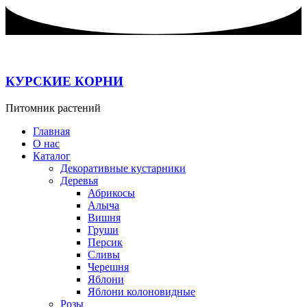
Перейти
к
содержимому
КУРСКИЕ КОРНИ
Питомник растений
Главная
О нас
Каталог
Декоративные кустарники
Деревья
Абрикосы
Алыча
Вишня
Груши
Персик
Сливы
Черешня
Яблони
Яблони колоновидные
Розы