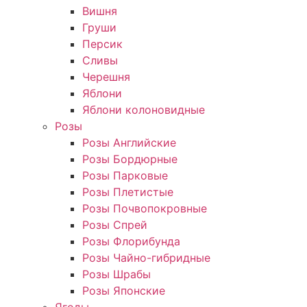
Вишня
Груши
Персик
Сливы
Черешня
Яблони
Яблони колоновидные
Розы
Розы Английские
Розы Бордюрные
Розы Парковые
Розы Плетистые
Розы Почвопокровные
Розы Спрей
Розы Флорибунда
Розы Чайно-гибридные
Розы Шрабы
Розы Японские
Ягоды