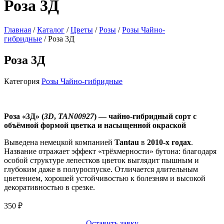
Роза 3Д
Главная
/
Каталог
/
Цветы
/
Розы
/
Розы Чайно-
гибридные
/ Роза 3Д
Роза 3Д
Категория
Розы Чайно-гибридные
Роза «3Д» (
3D
,
TAN00927
) — чайно‑гибридный сорт с
объёмной формой цветка и насыщенной окраской
Выведена немецкой компанией
Tantau
в
2010‑х годах
.
Название отражает эффект «трёхмерности» бутона: благодаря
особой структуре лепестков цветок выглядит пышным и
глубоким даже в полуроспуске. Отличается длительным
цветением, хорошей устойчивостью к болезням и высокой
декоративностью в срезке.
350
₽
Оставить завку