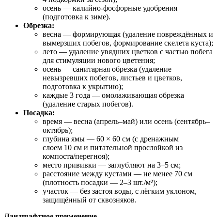
осень — калийно‑фосфорные удобрения
(подготовка к зиме).
Обрезка:
весна — формирующая (удаление повреждённых и
вымерзших побегов, формирование скелета куста);
лето — удаление увядших цветков с частью побега
для стимуляции нового цветения;
осень — санитарная обрезка (удаление
невызревших побегов, листьев и цветков,
подготовка к укрытию);
каждые 3 года — омолаживающая обрезка
(удаление старых побегов).
Посадка:
время — весна (апрель–май) или осень (сентябрь–
октябрь);
глубина ямы — 60 × 60 см (с дренажным
слоем 10 см и питательной прослойкой из
компоста/перегноя);
место прививки — заглубляют на 3–5 см;
расстояние между кустами — не менее 70 см
(плотность посадки — 2–3 шт./м²);
участок — без застоя воды, с лёгким уклоном,
защищённый от сквозняков.
Ландшафтное применение