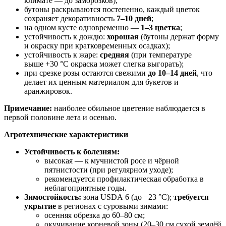
климате — до заморозков);
бутоны раскрываются постепенно, каждый цветок
сохраняет декоративность
7–10 дней
;
на одном кусте одновременно —
1–3 цветка
;
устойчивость к дождю:
хорошая
(бутоны держат форму
и окраску при кратковременных осадках);
устойчивость к жаре:
средняя
(при температуре
выше +30 °C окраска может слегка выгорать);
при срезке розы остаются свежими
до 10–14 дней
, что
делает их ценным материалом для букетов и
аранжировок.
Примечание:
наиболее обильное цветение наблюдается в
первой половине лета и осенью.
Агротехнические характеристики
Устойчивость к болезням:
высокая — к мучнистой росе и чёрной
пятнистости (при регулярном уходе);
рекомендуется профилактическая обработка в
неблагоприятные годы.
Зимостойкость:
зона USDA 6 (до −23 °C);
требуется
укрытие
в регионах с суровыми зимами:
осенняя обрезка до 60–80 см;
окучивание корневой зоны (20–30 см сухой землёй