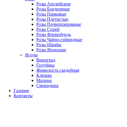
Розы Английские
Розы Бордюрные
Розы Парковые
Розы Плетистые
Розы Почвопокровные
Розы Спрей
Розы Флорибунда
Розы Чайно-гибридные
Розы Шрабы
Розы Японские
Ягоды
Виноград
Голубика
Жимолость съедобная
Клюква
Малина
Смородина
Галерея
Контакты