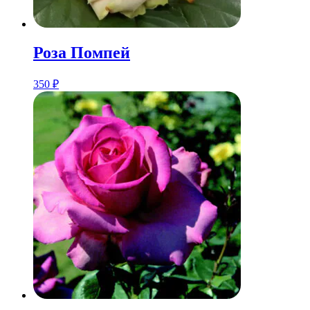
Розa Помпей
350
₽