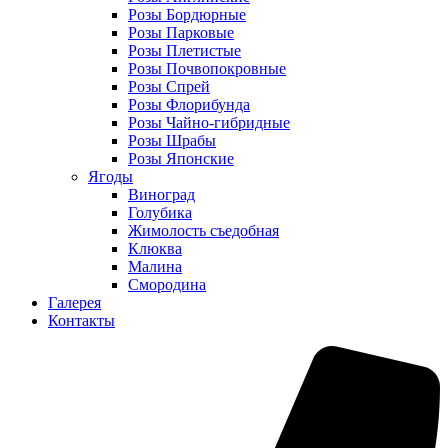
Розы Бордюрные
Розы Парковые
Розы Плетистые
Розы Почвопокровные
Розы Спрей
Розы Флорибунда
Розы Чайно-гибридные
Розы Шрабы
Розы Японские
Ягоды
Виноград
Голубика
Жимолость съедобная
Клюква
Малина
Смородина
Галерея
Контакты