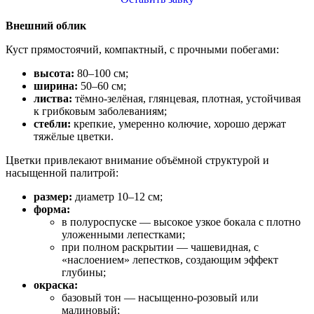
Внешний облик
Куст прямостоячий, компактный, с прочными побегами:
высота:
80–100 см;
ширина:
50–60 см;
листва:
тёмно‑зелёная, глянцевая, плотная, устойчивая
к грибковым заболеваниям;
стебли:
крепкие, умеренно колючие, хорошо держат
тяжёлые цветки.
Цветки привлекают внимание объёмной структурой и
насыщенной палитрой:
размер:
диаметр 10–12 см;
форма:
в полуроспуске — высокое узкое бокала с плотно
уложенными лепестками;
при полном раскрытии — чашевидная, с
«наслоением» лепестков, создающим эффект
глубины;
окраска:
базовый тон — насыщенно‑розовый или
малиновый;