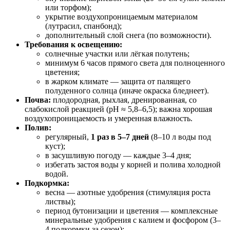
или торфом);
укрытие воздухопроницаемым материалом
(лутрасил, спанбонд);
дополнительный слой снега (по возможности).
Требования к освещению:
солнечные участки или лёгкая полутень;
минимум 6 часов прямого света для полноценного
цветения;
в жарком климате — защита от палящего
полуденного солнца (иначе окраска бледнеет).
Почва:
плодородная, рыхлая, дренированная, со
слабокислой реакцией (pH ≈ 5,8–6,5); важна хорошая
воздухопроницаемость и умеренная влажность.
Полив:
регулярный,
1 раз в 5–7 дней
(8–10 л воды под
куст);
в засушливую погоду — каждые 3–4 дня;
избегать застоя воды у корней и полива холодной
водой.
Подкормка:
весна — азотные удобрения (стимуляция роста
листвы);
период бутонизации и цветения — комплексные
минеральные удобрения с калием и фосфором (3–
4 подкормки за сезон);