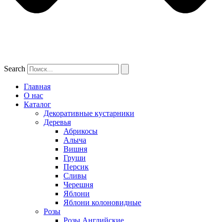
Search
Главная
О нас
Каталог
Декоративные кустарники
Деревья
Абрикосы
Алыча
Вишня
Груши
Персик
Сливы
Черешня
Яблони
Яблони колоновидные
Розы
Розы Английские