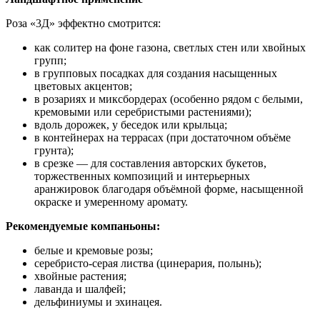
Роза «3Д» эффектно смотрится:
как солитер на фоне газона, светлых стен или хвойных
групп;
в групповых посадках для создания насыщенных
цветовых акцентов;
в розариях и миксбордерах (особенно рядом с белыми,
кремовыми или серебристыми растениями);
вдоль дорожек, у беседок или крыльца;
в контейнерах на террасах (при достаточном объёме
грунта);
в срезке — для составления авторских букетов,
торжественных композиций и интерьерных
аранжировок благодаря объёмной форме, насыщенной
окраске и умеренному аромату.
Рекомендуемые компаньоны:
белые и кремовые розы;
серебристо‑серая листва (цинерария, полынь);
хвойные растения;
лаванда и шалфей;
дельфиниумы и эхинацея.