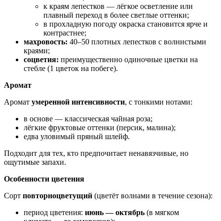
к краям лепестков — лёгкое осветление или
плавный переход в более светлые оттенки;
в прохладную погоду окраска становится ярче и
контрастнее;
махровость:
40–50 плотных лепестков с волнистыми
краями;
соцветия:
преимущественно одиночные цветки на
стебле (1 цветок на побеге).
Аромат
Аромат
умеренной интенсивности
, с тонкими нотами:
в основе — классическая чайная роза;
лёгкие фруктовые оттенки (персик, малина);
едва уловимый пряный шлейф.
Подходит для тех, кто предпочитает ненавязчивые, но
ощутимые запахи.
Особенности цветения
Сорт
повторноцветущий
(цветёт волнами в течение сезона):
период цветения:
июнь — октябрь
(в мягком