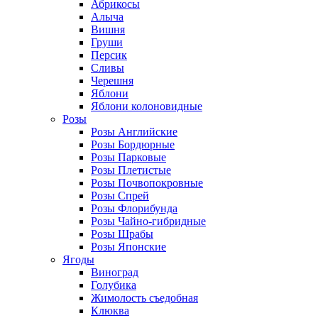
Абрикосы
Алыча
Вишня
Груши
Персик
Сливы
Черешня
Яблони
Яблони колоновидные
Розы
Розы Английские
Розы Бордюрные
Розы Парковые
Розы Плетистые
Розы Почвопокровные
Розы Спрей
Розы Флорибунда
Розы Чайно-гибридные
Розы Шрабы
Розы Японские
Ягоды
Виноград
Голубика
Жимолость съедобная
Клюква