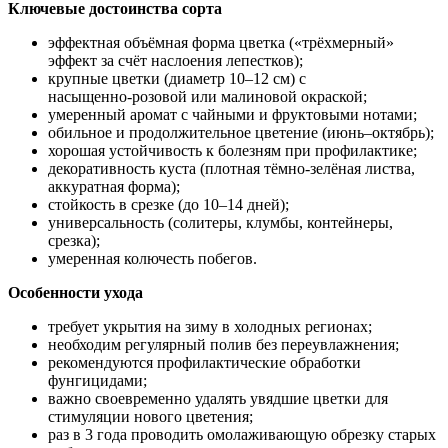
Ключевые достоинства сорта
эффектная объёмная форма цветка («трёхмерный»
эффект за счёт наслоения лепестков);
крупные цветки (диаметр 10–12 см) с
насыщенно‑розовой или малиновой окраской;
умеренный аромат с чайными и фруктовыми нотами;
обильное и продолжительное цветение (июнь–октябрь);
хорошая устойчивость к болезням при профилактике;
декоративность куста (плотная тёмно‑зелёная листва,
аккуратная форма);
стойкость в срезке (до 10–14 дней);
универсальность (солитеры, клумбы, контейнеры,
срезка);
умеренная колючесть побегов.
Особенности ухода
требует укрытия на зиму в холодных регионах;
необходим регулярный полив без переувлажнения;
рекомендуются профилактические обработки
фунгицидами;
важно своевременно удалять увядшие цветки для
стимуляции нового цветения;
раз в 3 года проводить омолаживающую обрезку старых