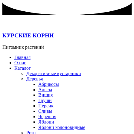
Перейти
к
содержимому
КУРСКИЕ КОРНИ
Питомник растений
Главная
О нас
Каталог
Декоративные кустарники
Деревья
Абрикосы
Алыча
Вишня
Груши
Персик
Сливы
Черешня
Яблони
Яблони колоновидные
Розы