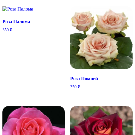
Розa Палома
350
₽
Розa Помпей
350
₽