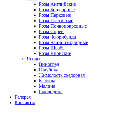
Розы Английские
Розы Бордюрные
Розы Парковые
Розы Плетистые
Розы Почвопокровные
Розы Спрей
Розы Флорибунда
Розы Чайно-гибридные
Розы Шрабы
Розы Японские
Ягоды
Виноград
Голубика
Жимолость съедобная
Клюква
Малина
Смородина
Галерея
Контакты