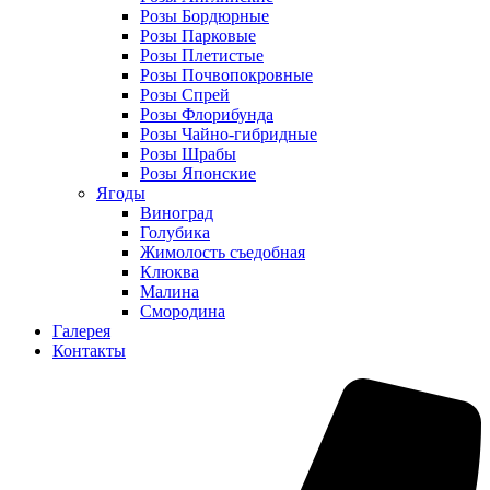
Розы Бордюрные
Розы Парковые
Розы Плетистые
Розы Почвопокровные
Розы Спрей
Розы Флорибунда
Розы Чайно-гибридные
Розы Шрабы
Розы Японские
Ягоды
Виноград
Голубика
Жимолость съедобная
Клюква
Малина
Смородина
Галерея
Контакты