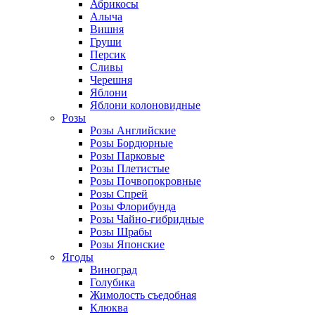
Абрикосы
Алыча
Вишня
Груши
Персик
Сливы
Черешня
Яблони
Яблони колоновидные
Розы
Розы Английские
Розы Бордюрные
Розы Парковые
Розы Плетистые
Розы Почвопокровные
Розы Спрей
Розы Флорибунда
Розы Чайно-гибридные
Розы Шрабы
Розы Японские
Ягоды
Виноград
Голубика
Жимолость съедобная
Клюква