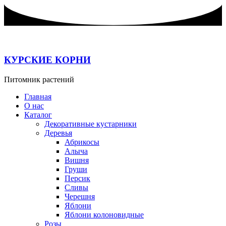
Перейти
к
содержимому
КУРСКИЕ КОРНИ
Питомник растений
Главная
О нас
Каталог
Декоративные кустарники
Деревья
Абрикосы
Алыча
Вишня
Груши
Персик
Сливы
Черешня
Яблони
Яблони колоновидные
Розы