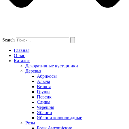
Search
Главная
О нас
Каталог
Декоративные кустарники
Деревья
Абрикосы
Алыча
Вишня
Груши
Персик
Сливы
Черешня
Яблони
Яблони колоновидные
Розы
Розы Английские