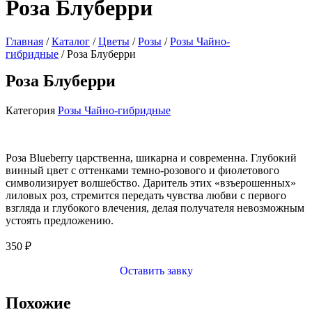
Розa Блуберри
Главная
/
Каталог
/
Цветы
/
Розы
/
Розы Чайно-
гибридные
/ Розa Блуберри
Розa Блуберри
Категория
Розы Чайно-гибридные
Роза Blueberry царственна, шикарна и современна. Глубокий
винный цвет с оттенками темно-розового и фиолетового
символизирует волшебство. Даритель этих «взъерошенных»
лиловых роз, стремится передать чувства любви с первого
взгляда и глубокого влечения, делая получателя невозможным
устоять предложению.
350
₽
Оставить завку
Похожие