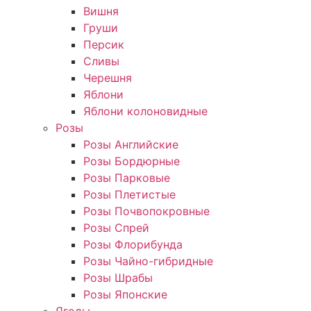
Вишня
Груши
Персик
Сливы
Черешня
Яблони
Яблони колоновидные
Розы
Розы Английские
Розы Бордюрные
Розы Парковые
Розы Плетистые
Розы Почвопокровные
Розы Спрей
Розы Флорибунда
Розы Чайно-гибридные
Розы Шрабы
Розы Японские
Ягоды