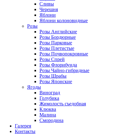
Сливы
Черешня
Яблони
Яблони колоновидные
Розы
Розы Английские
Розы Бордюрные
Розы Парковые
Розы Плетистые
Розы Почвопокровные
Розы Спрей
Розы Флорибунда
Розы Чайно-гибридные
Розы Шрабы
Розы Японские
Ягоды
Виноград
Голубика
Жимолость съедобная
Клюква
Малина
Смородина
Галерея
Контакты