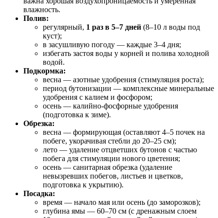
важна хорошая воздухопроницаемость и умеренная
влажность.
Полив:
регулярный,
1 раз в 5–7 дней
(8–10 л воды под
куст);
в засушливую погоду — каждые 3–4 дня;
избегать застоя воды у корней и полива холодной
водой.
Подкормка:
весна — азотные удобрения (стимуляция роста);
период бутонизации — комплексные минеральные
удобрения с калием и фосфором;
осень — калийно‑фосфорные удобрения
(подготовка к зиме).
Обрезка:
весна — формирующая (оставляют 4–5 почек на
побеге, укорачивая стебли до 20–25 см);
лето — удаление отцветших бутонов с частью
побега для стимуляции нового цветения;
осень — санитарная обрезка (удаление
невызревших побегов, листьев и цветков,
подготовка к укрытию).
Посадка:
время — начало мая или осень (до заморозков);
глубина ямы — 60–70 см (с дренажным слоем