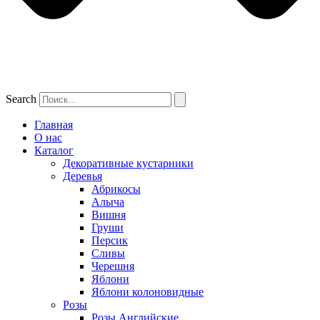
Search
Главная
О нас
Каталог
Декоративные кустарники
Деревья
Абрикосы
Алыча
Вишня
Груши
Персик
Сливы
Черешня
Яблони
Яблони колоновидные
Розы
Розы Английские