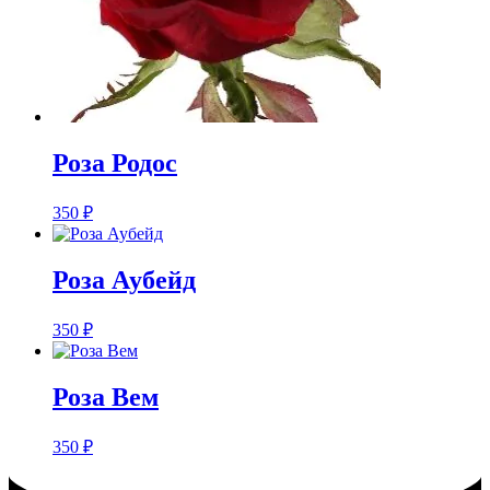
Розa Родос
350
₽
Розa Аубейд
350
₽
Розa Вем
350
₽