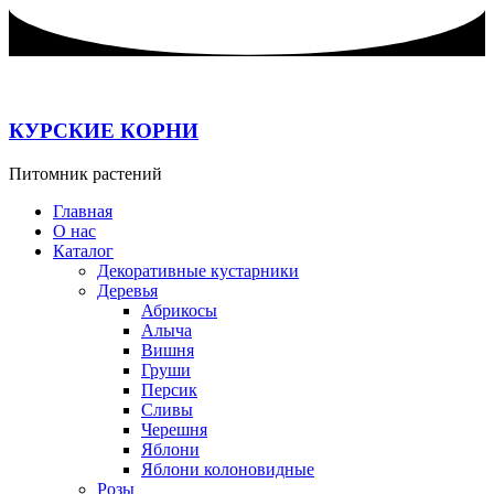
Перейти
к
содержимому
КУРСКИЕ КОРНИ
Питомник растений
Главная
О нас
Каталог
Декоративные кустарники
Деревья
Абрикосы
Алыча
Вишня
Груши
Персик
Сливы
Черешня
Яблони
Яблони колоновидные
Розы