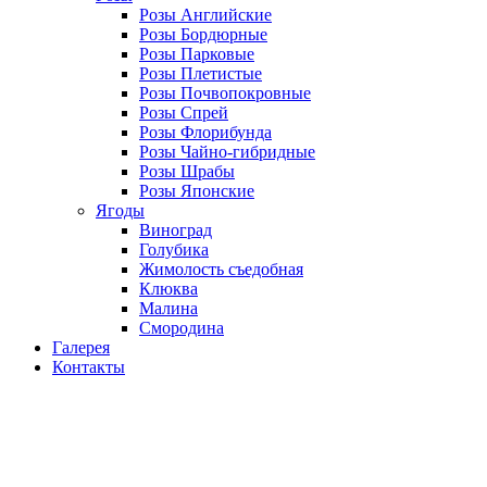
Розы Английские
Розы Бордюрные
Розы Парковые
Розы Плетистые
Розы Почвопокровные
Розы Спрей
Розы Флорибунда
Розы Чайно-гибридные
Розы Шрабы
Розы Японские
Ягоды
Виноград
Голубика
Жимолость съедобная
Клюква
Малина
Смородина
Галерея
Контакты