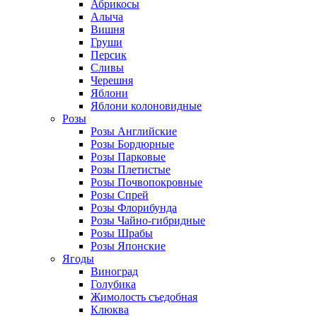
Абрикосы
Алыча
Вишня
Груши
Персик
Сливы
Черешня
Яблони
Яблони колоновидные
Розы
Розы Английские
Розы Бордюрные
Розы Парковые
Розы Плетистые
Розы Почвопокровные
Розы Спрей
Розы Флорибунда
Розы Чайно-гибридные
Розы Шрабы
Розы Японские
Ягоды
Виноград
Голубика
Жимолость съедобная
Клюква