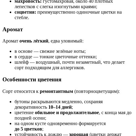
махровость:
густомахровая, около 40 плотных
лепестков с слегка изогнутыми краями;
соцветия:
преимущественно одиночные цветки на
стебле.
Аромат
Аромат
очень лёгкий
, едва уловимый:
в основе — свежие зелёные ноты;
в сердце — тонкие цветочные оттенки;
шлейф — воздушный, почти незаметный, что делает
сорт подходящим для аллергиков.
Особенности цветения
Сорт относится к
ремонтантным
(повторноцветущим):
бутоны раскрываются медленно, сохраняя
декоративность
10–14 дней
;
цветение
обильное и продолжительное
, с конца мая до
поздней осени;
на одном кусте одновременно формируется
до 5 цветков
;
устойчивость к дождю —
хорошая
(цветки держат