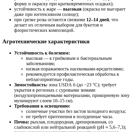
форму и окраску при кратковременных осадках);
устойчивость к жаре —
высокая
(окраска не выгорает
даже при интенсивном солнце);
при срезке розы остаются свежими
12–14 дней
, что
делает их отличным выбором для букетов и
флористических композиций.
Агротехнические характеристики
Устойчивость к болезням:
высокая — к грибковым и бактериальным
заболеваниям;
низкая поражаемость насекомыми‑вредителями;
рекомендуется профилактическая обработка в
неблагоприятные годы.
Зимостойкость:
зона USDA 6 (до −23 °C); требует
укрытия в регионах с суровыми зимами
(воздухопроницаемыми материалами, прикорневую зону
мульчируют слоем 10–15 см).
Требования к освещению:
солнечные участки без застоя холодного воздуха;
не требует притенения в полуденные часы.
Почва:
рыхлая, плодородная, дренированная, со
слабокислой или нейтральной реакцией (pH ≈ 5,6–7,3);