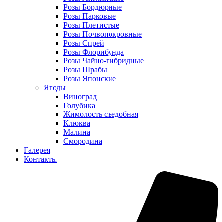
Розы Бордюрные
Розы Парковые
Розы Плетистые
Розы Почвопокровные
Розы Спрей
Розы Флорибунда
Розы Чайно-гибридные
Розы Шрабы
Розы Японские
Ягоды
Виноград
Голубика
Жимолость съедобная
Клюква
Малина
Смородина
Галерея
Контакты