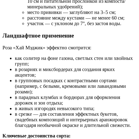
10 см и питательной прослойкой из компоста/
минеральных удобрений);
место прививки — заглубляют на 3–5 см;
расстояние между кустами — не менее 60 см;
участок — с уклоном до 7°, без застоя воды.
Ландшафтное применение
Роза «Хай Мэджик» эффектно смотрится:
как солитер на фоне газона, светлых стен или хвойных
групп;
в розариях и миксбордерах для создания ярких
акцентов;
в групповых посадках с контрастными сортами
(например, с белыми, кремовыми или лавандовыми
розами);
в парадных клумбах и бордюрах для оформления
дорожек и зон отдыха;
в живых изгородях невысокого типа;
в срезке — для составления эффектных букетов,
свадебных композиций и интерьерных аранжировок
благодаря необычной окраске и длительной свежести.
Ключевые достоинства сорта: