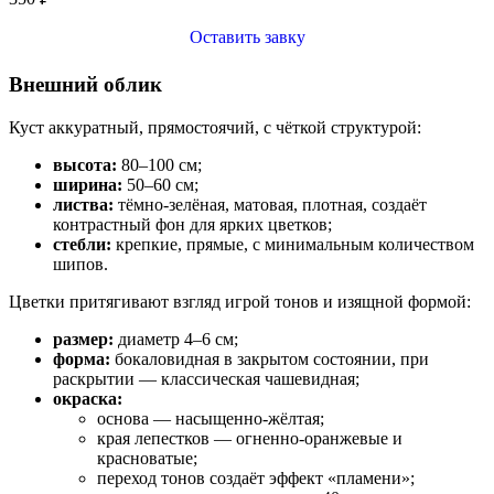
Оставить завку
Внешний облик
Куст аккуратный, прямостоячий, с чёткой структурой:
высота:
80–100 см;
ширина:
50–60 см;
листва:
тёмно‑зелёная, матовая, плотная, создаёт
контрастный фон для ярких цветков;
стебли:
крепкие, прямые, с минимальным количеством
шипов.
Цветки притягивают взгляд игрой тонов и изящной формой:
размер:
диаметр 4–6 см;
форма:
бокаловидная в закрытом состоянии, при
раскрытии — классическая чашевидная;
окраска:
основа — насыщенно‑жёлтая;
края лепестков — огненно‑оранжевые и
красноватые;
переход тонов создаёт эффект «пламени»;