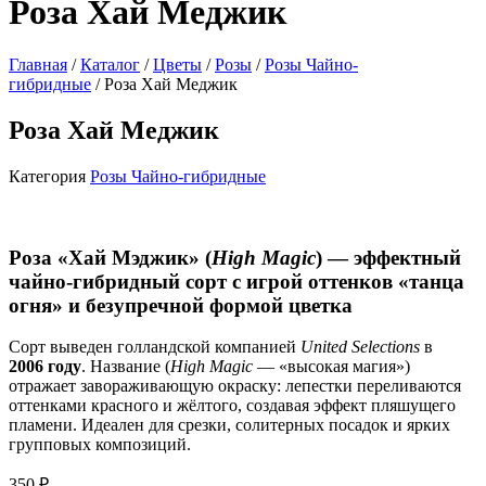
Роза Хай Меджик
Главная
/
Каталог
/
Цветы
/
Розы
/
Розы Чайно-
гибридные
/ Роза Хай Меджик
Роза Хай Меджик
Категория
Розы Чайно-гибридные
Роза «Хай Мэджик» (
High Magic
) — эффектный
чайно‑гибридный сорт с игрой оттенков «танца
огня» и безупречной формой цветка
Сорт выведен голландской компанией
United Selections
в
2006 году
. Название (
High Magic
— «высокая магия»)
отражает завораживающую окраску: лепестки переливаются
оттенками красного и жёлтого, создавая эффект пляшущего
пламени. Идеален для срезки, солитерных посадок и ярких
групповых композиций.
350
₽