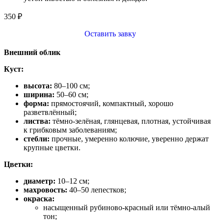
350
₽
Оставить завку
Внешний облик
Куст:
высота:
80–100 см;
ширина:
50–60 см;
форма:
прямостоячий, компактный, хорошо
разветвлённый;
листва:
тёмно‑зелёная, глянцевая, плотная, устойчивая
к грибковым заболеваниям;
стебли:
прочные, умеренно колючие, уверенно держат
крупные цветки.
Цветки:
диаметр:
10–12 см;
махровость:
40–50 лепестков;
окраска:
насыщенный рубиново‑красный или тёмно‑алый
тон;