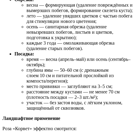
весна — формирующая (удаление повреждённых и
вымерзших побегов, формирование скелета куста);
лето — удаление увядших цветков с частью побега
для стимуляции нового цветения;
осень — санитарная обрезка (удаление
невызревших побегов, листьев и цветков,
подготовка к укрытию);
каждые 3 года — омолаживающая обрезка
(удаление старых побегов).
Посадка:
время — весна (апрель–май) или осень (сентябрь–
октябрь);
глубина ямы — 50–60 см (с дренажным
слоем 10 см и питательной прослойкой из
компоста/перегноя);
место прививки — заглубляют на 3–5 см;
расстояние между кустами — не менее 70 см
(плотность посадки — 2–3 шт./м²);
участок — без застоя воды, с лёгким уклоном,
защищённый от сквозняков.
Ландшафтное применение
Роза «Корвет» эффектно смотрится: