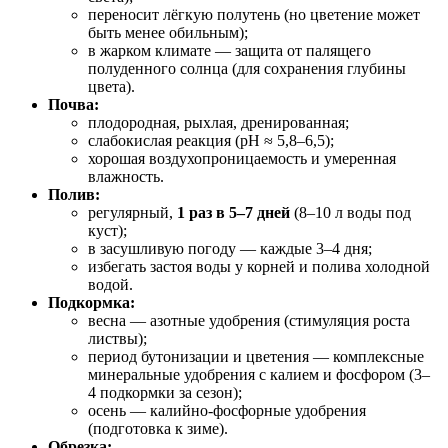
переносит лёгкую полутень (но цветение может
быть менее обильным);
в жарком климате — защита от палящего
полуденного солнца (для сохранения глубины
цвета).
Почва:
плодородная, рыхлая, дренированная;
слабокислая реакция (pH ≈ 5,8–6,5);
хорошая воздухопроницаемость и умеренная
влажность.
Полив:
регулярный,
1 раз в 5–7 дней
(8–10 л воды под
куст);
в засушливую погоду — каждые 3–4 дня;
избегать застоя воды у корней и полива холодной
водой.
Подкормка:
весна — азотные удобрения (стимуляция роста
листвы);
период бутонизации и цветения — комплексные
минеральные удобрения с калием и фосфором (3–
4 подкормки за сезон);
осень — калийно‑фосфорные удобрения
(подготовка к зиме).
Обрезка: