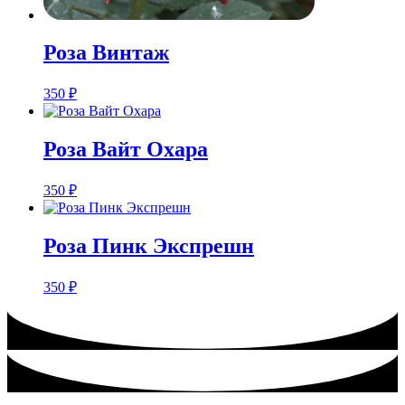
Розa Винтаж
350
₽
Розa Вайт Охара
350
₽
Розa Пинк Экспрешн
350
₽