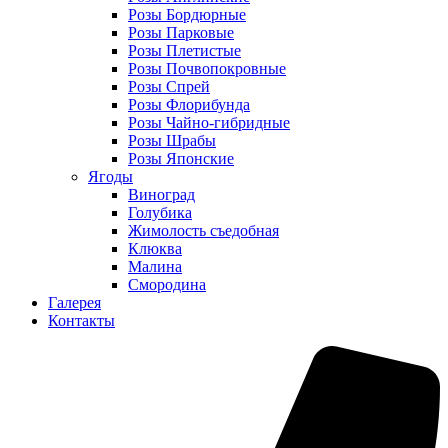
Розы Бордюрные
Розы Парковые
Розы Плетистые
Розы Почвопокровные
Розы Спрей
Розы Флорибунда
Розы Чайно-гибридные
Розы Шрабы
Розы Японские
Ягоды
Виноград
Голубика
Жимолость съедобная
Клюква
Малина
Смородина
Галерея
Контакты