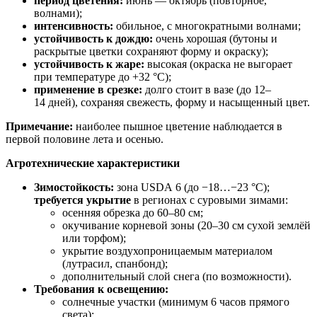
период цветения:
июнь — октябрь (повторное,
волнами);
интенсивность:
обильное, с многократными волнами;
устойчивость к дождю:
очень хорошая (бутоны и
раскрытые цветки сохраняют форму и окраску);
устойчивость к жаре:
высокая (окраска не выгорает
при температуре до +32 °C);
применение в срезке:
долго стоит в вазе (до 12–
14 дней), сохраняя свежесть, форму и насыщенный цвет.
Примечание:
наиболее пышное цветение наблюдается в
первой половине лета и осенью.
Агротехнические характеристики
Зимостойкость:
зона USDA 6 (до −18…−23 °C);
требуется укрытие
в регионах с суровыми зимами:
осенняя обрезка до 60–80 см;
окучивание корневой зоны (20–30 см сухой землёй
или торфом);
укрытие воздухопроницаемым материалом
(лутрасил, спанбонд);
дополнительный слой снега (по возможности).
Требования к освещению:
солнечные участки (минимум 6 часов прямого
света);