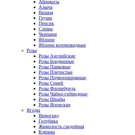
Абрикосы
Алыча
Вишня
Груши
Персик
Сливы
Черешня
Яблони
Яблони колоновидные
Розы
Розы Английские
Розы Бордюрные
Розы Парковые
Розы Плетистые
Розы Почвопокровные
Розы Спрей
Розы Флорибунда
Розы Чайно-гибридные
Розы Шрабы
Розы Японские
Ягоды
Виноград
Голубика
Жимолость съедобная
Клюква