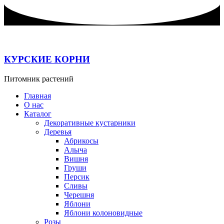
Перейти
к
содержимому
КУРСКИЕ КОРНИ
Питомник растений
Главная
О нас
Каталог
Декоративные кустарники
Деревья
Абрикосы
Алыча
Вишня
Груши
Персик
Сливы
Черешня
Яблони
Яблони колоновидные
Розы