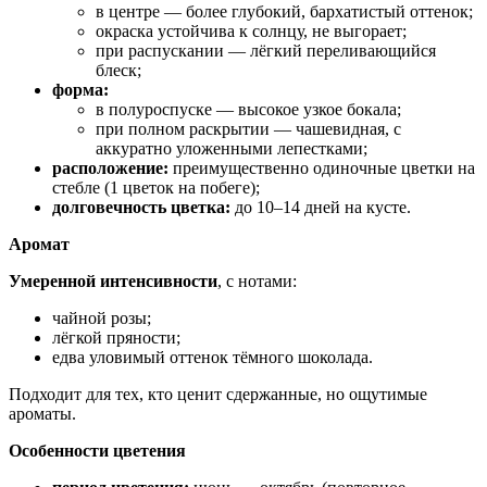
в центре — более глубокий, бархатистый оттенок;
окраска устойчива к солнцу, не выгорает;
при распускании — лёгкий переливающийся
блеск;
форма:
в полуроспуске — высокое узкое бокала;
при полном раскрытии — чашевидная, с
аккуратно уложенными лепестками;
расположение:
преимущественно одиночные цветки на
стебле (1 цветок на побеге);
долговечность цветка:
до 10–14 дней на кусте.
Аромат
Умеренной интенсивности
, с нотами:
чайной розы;
лёгкой пряности;
едва уловимый оттенок тёмного шоколада.
Подходит для тех, кто ценит сдержанные, но ощутимые
ароматы.
Особенности цветения