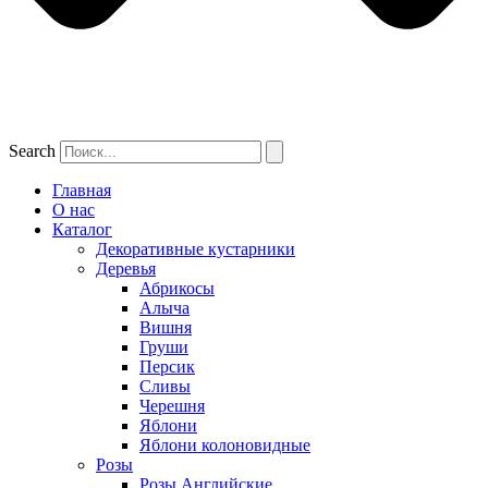
Search
Главная
О нас
Каталог
Декоративные кустарники
Деревья
Абрикосы
Алыча
Вишня
Груши
Персик
Сливы
Черешня
Яблони
Яблони колоновидные
Розы
Розы Английские