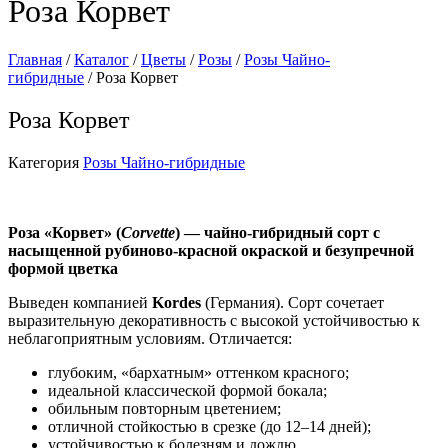
Роза Корвет
Главная
/
Каталог
/
Цветы
/
Розы
/
Розы Чайно-
гибридные
/ Роза Корвет
Роза Корвет
Категория
Розы Чайно-гибридные
Роза «Корвет» (
Corvette
) — чайно‑гибридный сорт с
насыщенной рубиново‑красной окраской и безупречной
формой цветка
Выведен компанией
Kordes
(Германия). Сорт сочетает
выразительную декоративность с высокой устойчивостью к
неблагоприятным условиям. Отличается:
глубоким, «бархатным» оттенком красного;
идеальной классической формой бокала;
обильным повторным цветением;
отличной стойкостью в срезке (до 12–14 дней);
устойчивостью к болезням и дождю.