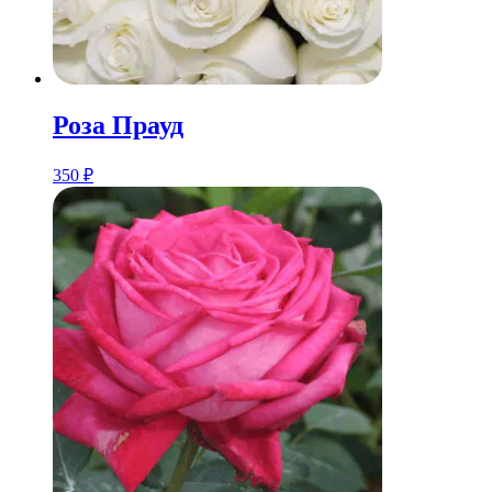
Розa Прауд
350
₽