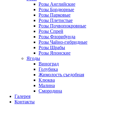
Розы Английские
Розы Бордюрные
Розы Парковые
Розы Плетистые
Розы Почвопокровные
Розы Спрей
Розы Флорибунда
Розы Чайно-гибридные
Розы Шрабы
Розы Японские
Ягоды
Виноград
Голубика
Жимолость съедобная
Клюква
Малина
Смородина
Галерея
Контакты