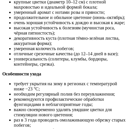
крупные цветки (диаметр 10–12 см) с плотной
махровостью и идеальной формой бокала;
умеренный аромат с нотами розы и пряности;
продолжительное и обильное цветение (июнь–октябрь);
очень хорошая устойчивость к дождю и высокая к жаре;
высокая устойчивость к болезням (мучнистая роса,
чёрная пятнистость);
декоративность куста (плотная тёмно‑зелёная листва,
аккуратная форма);
умеренная колючесть побегов;
отличные срезочные качества (до 12–14 дней в вазе);
универсальность (солитеры, клумбы, бордюры,
контейнеры, срезка).
Особенности ухода
требует укрытия на зиму в регионах с температурой
ниже −23 °C;
необходим регулярный полив без переувлажнения;
рекомендуются профилактические обработки
фунгицидами в неблагоприятные годы;
важно своевременно удалять увядшие цветки для
стимуляции нового цветения;
раз в 3 года проводить омолаживающую обрезку старых
побегов;