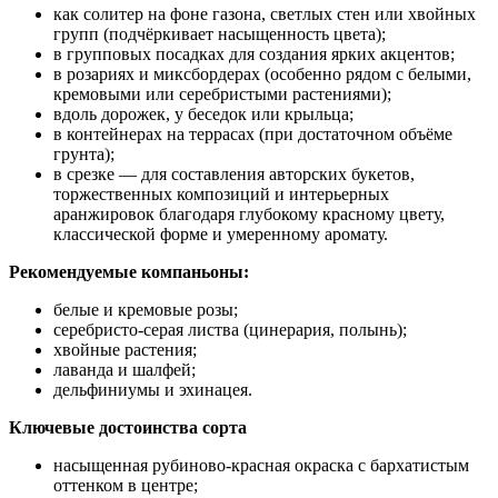
как солитер на фоне газона, светлых стен или хвойных
групп (подчёркивает насыщенность цвета);
в групповых посадках для создания ярких акцентов;
в розариях и миксбордерах (особенно рядом с белыми,
кремовыми или серебристыми растениями);
вдоль дорожек, у беседок или крыльца;
в контейнерах на террасах (при достаточном объёме
грунта);
в срезке — для составления авторских букетов,
торжественных композиций и интерьерных
аранжировок благодаря глубокому красному цвету,
классической форме и умеренному аромату.
Рекомендуемые компаньоны:
белые и кремовые розы;
серебристо‑серая листва (цинерария, полынь);
хвойные растения;
лаванда и шалфей;
дельфиниумы и эхинацея.
Ключевые достоинства сорта
насыщенная рубиново‑красная окраска с бархатистым
оттенком в центре;