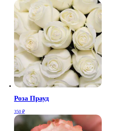
Розa Прауд
350
₽