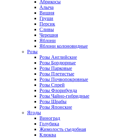
Абрикосы
Алыча
Вишня
Груши
Персик
Сливы
Черешня
Яблони
Яблони колоновидные
Розы
Розы Английские
Розы Бордюрные
Розы Парковые
Розы Плетистые
Розы Почвопокровные
Розы Спрей
Розы Флорибунда
Розы Чайно-гибридные
Розы Шрабы
Розы Японские
Ягоды
Виноград
Голубика
Жимолость съедобная
Клюква