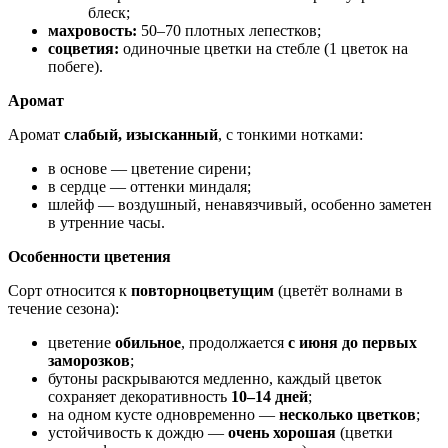
блеск;
махровость:
50–70 плотных лепестков;
соцветия:
одиночные цветки на стебле (1 цветок на
побеге).
Аромат
Аромат
слабый, изысканный
, с тонкими нотками:
в основе — цветение сирени;
в сердце — оттенки миндаля;
шлейф — воздушный, ненавязчивый, особенно заметен
в утренние часы.
Особенности цветения
Сорт относится к
повторноцветущим
(цветёт волнами в
течение сезона):
цветение
обильное
, продолжается
с июня до первых
заморозков
;
бутоны раскрываются медленно, каждый цветок
сохраняет декоративность
10–14 дней
;
на одном кусте одновременно —
несколько цветков
;
устойчивость к дождю —
очень хорошая
(цветки