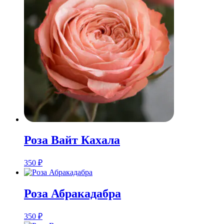
Розa Вайт Кахала
350
₽
Розa Абракадабра
350
₽