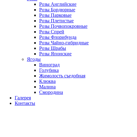
Розы Английские
Розы Бордюрные
Розы Парковые
Розы Плетистые
Розы Почвопокровные
Розы Спрей
Розы Флорибунда
Розы Чайно-гибридные
Розы Шрабы
Розы Японские
Ягоды
Виноград
Голубика
Жимолость съедобная
Клюква
Малина
Смородина
Галерея
Контакты