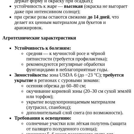
держат форму и окраску при осадках);
устойчивость к жаре —
высокая
(окраска не выгорает
даже при интенсивном солнце);
при срезке розы остаются свежими
до 14 дней
, что
делает их ценным материалом для букетов и
аранжировок.
Агротехнические характеристики
Устойчивость к болезням:
средняя — к мучнистой росе и чёрной
пятнистости (требуется профилактика);
рекомендуются регулярные обработки
фунгицидами в неблагоприятные годы.
Зимостойкость:
зона USDA 6 (до −23 °C);
требуется
укрытие
в регионах с суровыми зимами:
осенняя обрезка до 60–80 см;
окучивание корневой зоны (20–30 см сухой землёй
или торфом);
укрытие воздухопроницаемым материалом
(лутрасил, спанбонд);
дополнительный слой снега (по возможности).
Требования к освещению:
солнечные участки или лёгкая полутень (защита
от палящего полуденного солнца);