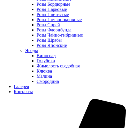
Розы Бордюрные
Розы Парковые
Розы Плетистые
Розы Почвопокровные
Розы Спрей
Розы Флорибунда
Розы Чайно-гибридные
Розы Шрабы
Розы Японские
Ягоды
Виноград
Голубика
Жимолость съедобная
Клюква
Малина
Смородина
Галерея
Контакты