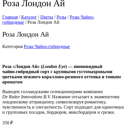
Роза Лондон Ай
Главная
/
Каталог
/
Цветы
/
Розы
/
Розы Чайно-
гибридные
/ Роза Лондон Ай
Роза Лондон Ай
Категория
Розы Чайно-гибридные
Роза «Лондон Ай» (
London Eye
) — пионовидный
чайно‑гибридный сорт с крупными густомахровыми
цветками нежного кораллово‑розового оттенка и тонким
ароматом
Выведен голландскими селекционерами компании
De Ruiter Innovations B.V.
Название отсылает к знаменитому
лондонскому аттракциону, символизируя романтику,
чувственность и элегантность. Сорт подходит для одиночных
и групповых посадок, бордюров, миксбордеров и срезки.
350
₽