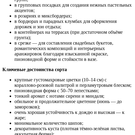
в групповых посадках для создания нежных пастельных
акцентов;
в розариях и миксбордерах;
в бордюрах и парадных клумбах для оформления
дорожек и зон отдыха;
в контейнерах на террасах (при достаточном объёме
грунта);
в срезке — для составления свадебных букетов,
романтических композиций и интерьерных
аранжировок благодаря изысканной окраске,
пионовидной форме и стойкости в вазе.
Ключевые достоинства сорта
крупные густомахровые цветки (10–14 см) с
кораллово‑розовой палитрой и перламутровым блеском;
пионовидная форма с 50–70 лепестками;
тонкий аромат с нотами сирени и миндаля;
обильное и продолжительное цветение (июнь — до
заморозков);
очень хорошая устойчивость к дождю и высокая — к
жаре;
минимальное количество шипов;
декоративность куста (плотная тёмно‑зелёная листва,
аккуратная форма);