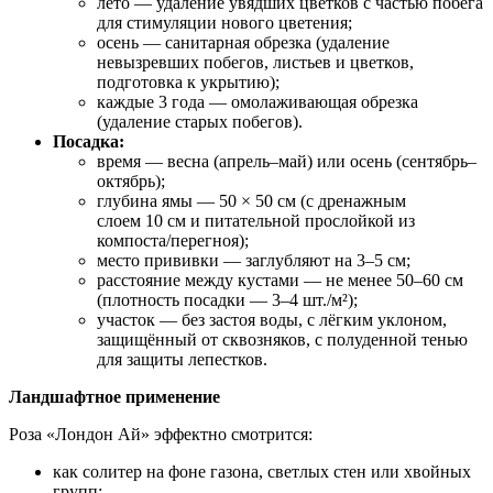
лето — удаление увядших цветков с частью побега
для стимуляции нового цветения;
осень — санитарная обрезка (удаление
невызревших побегов, листьев и цветков,
подготовка к укрытию);
каждые 3 года — омолаживающая обрезка
(удаление старых побегов).
Посадка:
время — весна (апрель–май) или осень (сентябрь–
октябрь);
глубина ямы — 50 × 50 см (с дренажным
слоем 10 см и питательной прослойкой из
компоста/перегноя);
место прививки — заглубляют на 3–5 см;
расстояние между кустами — не менее 50–60 см
(плотность посадки — 3–4 шт./м²);
участок — без застоя воды, с лёгким уклоном,
защищённый от сквозняков, с полуденной тенью
для защиты лепестков.
Ландшафтное применение
Роза «Лондон Ай» эффектно смотрится:
как солитер на фоне газона, светлых стен или хвойных
групп;