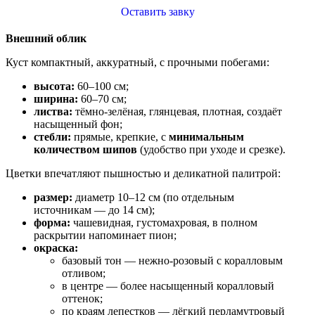
Оставить завку
Внешний облик
Куст компактный, аккуратный, с прочными побегами:
высота:
60–100 см;
ширина:
60–70 см;
листва:
тёмно‑зелёная, глянцевая, плотная, создаёт
насыщенный фон;
стебли:
прямые, крепкие, с
минимальным
количеством шипов
(удобство при уходе и срезке).
Цветки впечатляют пышностью и деликатной палитрой:
размер:
диаметр 10–12 см (по отдельным
источникам — до 14 см);
форма:
чашевидная, густомахровая, в полном
раскрытии напоминает пион;
окраска:
базовый тон — нежно‑розовый с коралловым
отливом;
в центре — более насыщенный коралловый
оттенок;
по краям лепестков — лёгкий перламутровый