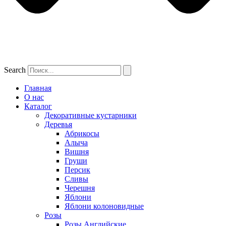
Search
Главная
О нас
Каталог
Декоративные кустарники
Деревья
Абрикосы
Алыча
Вишня
Груши
Персик
Сливы
Черешня
Яблони
Яблони колоновидные
Розы
Розы Английские