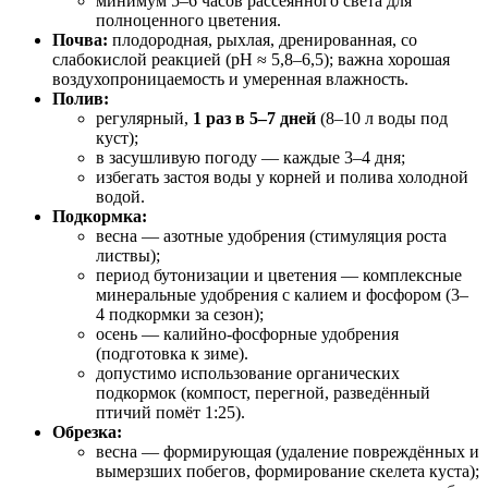
минимум 5–6 часов рассеянного света для
полноценного цветения.
Почва:
плодородная, рыхлая, дренированная, со
слабокислой реакцией (pH ≈ 5,8–6,5); важна хорошая
воздухопроницаемость и умеренная влажность.
Полив:
регулярный,
1 раз в 5–7 дней
(8–10 л воды под
куст);
в засушливую погоду — каждые 3–4 дня;
избегать застоя воды у корней и полива холодной
водой.
Подкормка:
весна — азотные удобрения (стимуляция роста
листвы);
период бутонизации и цветения — комплексные
минеральные удобрения с калием и фосфором (3–
4 подкормки за сезон);
осень — калийно‑фосфорные удобрения
(подготовка к зиме).
допустимо использование органических
подкормок (компост, перегной, разведённый
птичий помёт 1:25).
Обрезка:
весна — формирующая (удаление повреждённых и
вымерзших побегов, формирование скелета куста);