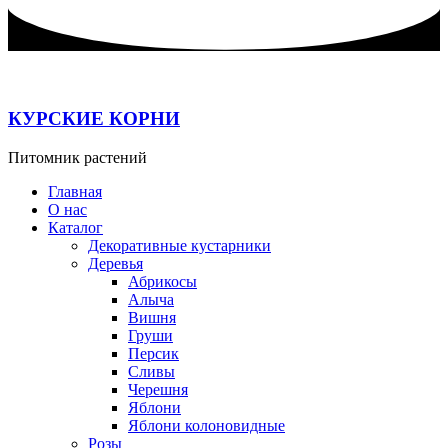
Перейти
к
содержимому
КУРСКИЕ КОРНИ
Питомник растений
Главная
О нас
Каталог
Декоративные кустарники
Деревья
Абрикосы
Алыча
Вишня
Груши
Персик
Сливы
Черешня
Яблони
Яблони колоновидные
Розы