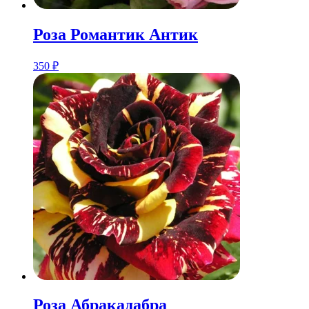
Розa Романтик Антик
350
₽
Розa Абракадабра