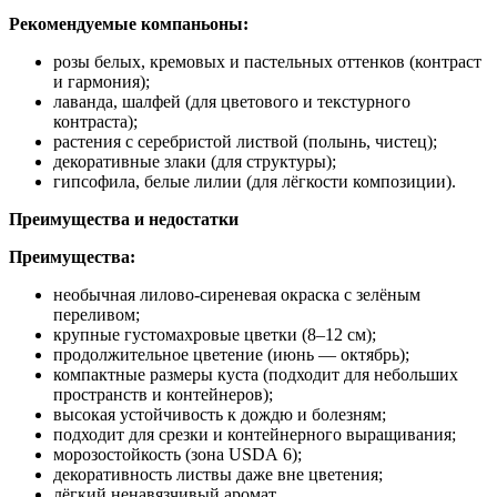
Рекомендуемые компаньоны:
розы белых, кремовых и пастельных оттенков (контраст
и гармония);
лаванда, шалфей (для цветового и текстурного
контраста);
растения с серебристой листвой (полынь, чистец);
декоративные злаки (для структуры);
гипсофила, белые лилии (для лёгкости композиции).
Преимущества и недостатки
Преимущества:
необычная лилово‑сиреневая окраска с зелёным
переливом;
крупные густомахровые цветки (8–12 см);
продолжительное цветение (июнь — октябрь);
компактные размеры куста (подходит для небольших
пространств и контейнеров);
высокая устойчивость к дождю и болезням;
подходит для срезки и контейнерного выращивания;
морозостойкость (зона USDA 6);
декоративность листвы даже вне цветения;
лёгкий ненавязчивый аромат.