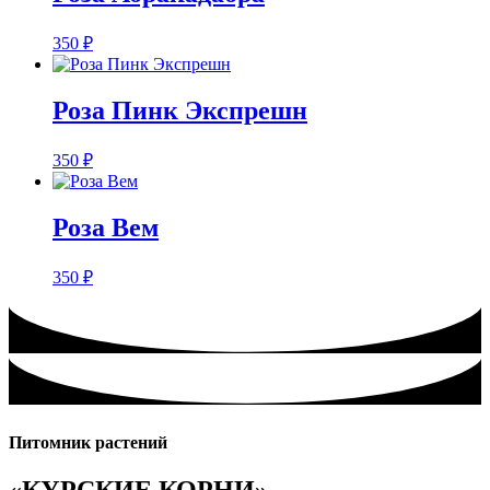
350
₽
Розa Пинк Экспрешн
350
₽
Розa Вем
350
₽
Питомник растений
«КУРСКИЕ КОРНИ»