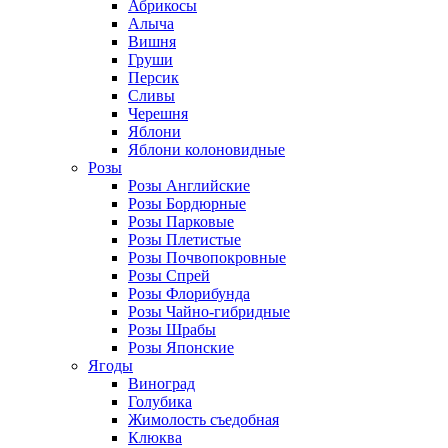
Абрикосы
Алыча
Вишня
Груши
Персик
Сливы
Черешня
Яблони
Яблони колоновидные
Розы
Розы Английские
Розы Бордюрные
Розы Парковые
Розы Плетистые
Розы Почвопокровные
Розы Спрей
Розы Флорибунда
Розы Чайно-гибридные
Розы Шрабы
Розы Японские
Ягоды
Виноград
Голубика
Жимолость съедобная
Клюква