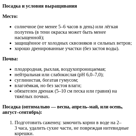
Посадка и условия выращивания
Место:
солнечное (не менее 5–6 часов в день) или лёгкая
полутень (в тени окраска может быть менее
насыщенной);
защищённое от холодных сквозняков и сильных ветров;
хорошо дренированные участки (без застоя воды).
Почва:
плодородная, рыхлая, воздухопроницаемая;
нейтральная или слабокислая (pH 6,0–7,0);
суглинистая, богатая гумусом;
влагоёмкая, но без застоя влаги;
обязателен дренаж (5–10 см песка или гравия) на
тяжёлых почвах.
Посадка (оптимально — весна, апрель–май, или осень,
август–сентябрь):
Подготовить саженец: замочить корни в воде на 2–
3 часа, удалить сухие части, не повреждая нитевидные
корешки.