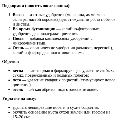
Подкормки (вносить после полива):
Весна
— азотные удобрения (мочевина, аммиачная
селитра, настой коровяка) для стимуляции роста побегов
и листвы.
Во время бутонизации
— калийно‑фосфорные
удобрения для поддержки цветения.
Июль
— добавка комплексных удобрений с
микроэлементами.
Осень
— органические удобрения (компост, перегной),
калий и фосфор для подготовки к зиме.
Обрезка:
весна
— санитарная и формирующая: удаление слабых,
сухих, повреждённых и больных побегов;
лето
— удаление увядших соцветий (стимулирует новое
цветение);
осень
— лёгкая обрезка, подготовка к зимовке.
Укрытие на зиму:
удалить невызревшие побеги и сухие соцветия;
окучить основание куста сухой землёй или торфом на
15–20 см;