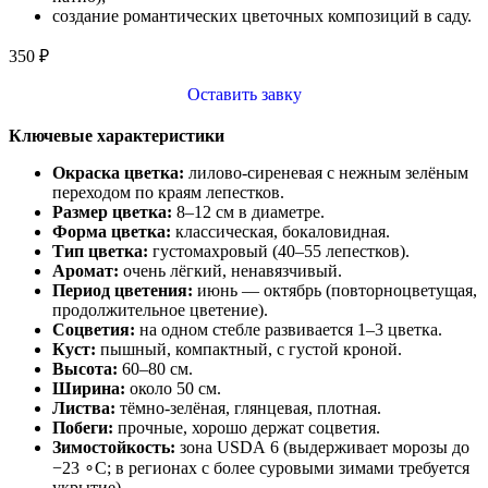
создание романтических цветочных композиций в саду.
350
₽
Оставить завку
Ключевые характеристики
Окраска цветка:
лилово‑сиреневая с нежным зелёным
переходом по краям лепестков.
Размер цветка:
8–12 см в диаметре.
Форма цветка:
классическая, бокаловидная.
Тип цветка:
густомахровый (40–55 лепестков).
Аромат:
очень лёгкий, ненавязчивый.
Период цветения:
июнь — октябрь (повторноцветущая,
продолжительное цветение).
Соцветия:
на одном стебле развивается 1–3 цветка.
Куст:
пышный, компактный, с густой кроной.
Высота:
60–80 см.
Ширина:
около 50 см.
Листва:
тёмно‑зелёная, глянцевая, плотная.
Побеги:
прочные, хорошо держат соцветия.
Зимостойкость:
зона USDA 6 (выдерживает морозы до
−23 ∘C; в регионах с более суровыми зимами требуется
укрытие).