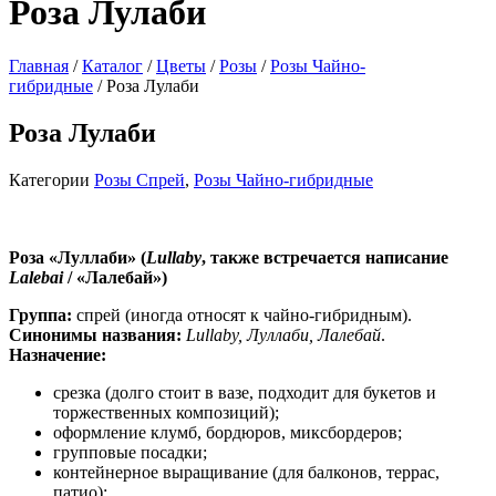
Роза Лулаби
Главная
/
Каталог
/
Цветы
/
Розы
/
Розы Чайно-
гибридные
/ Роза Лулаби
Роза Лулаби
Категории
Розы Спрей
,
Розы Чайно-гибридные
Роза «Луллаби» (
Lullaby
, также встречается написание
Lalebai
/ «Лалебай»)
Группа:
спрей (иногда относят к чайно‑гибридным).
Синонимы названия:
Lullaby, Луллаби, Лалебай
.
Назначение:
срезка (долго стоит в вазе, подходит для букетов и
торжественных композиций);
оформление клумб, бордюров, миксбордеров;
групповые посадки;
контейнерное выращивание (для балконов, террас,
патио);