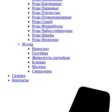
Розы Бордюрные
Розы Парковые
Розы Плетистые
Розы Почвопокровные
Розы Спрей
Розы Флорибунда
Розы Чайно-гибридные
Розы Шрабы
Розы Японские
Ягоды
Виноград
Голубика
Жимолость съедобная
Клюква
Малина
Смородина
Галерея
Контакты