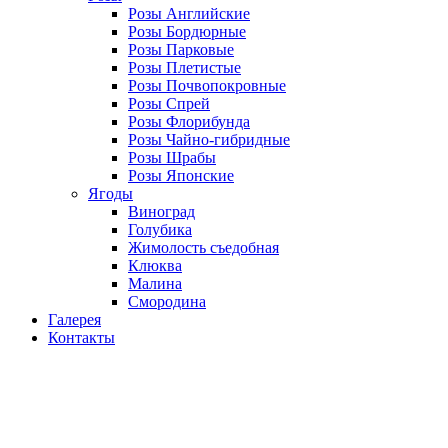
Розы Английские
Розы Бордюрные
Розы Парковые
Розы Плетистые
Розы Почвопокровные
Розы Спрей
Розы Флорибунда
Розы Чайно-гибридные
Розы Шрабы
Розы Японские
Ягоды
Виноград
Голубика
Жимолость съедобная
Клюква
Малина
Смородина
Галерея
Контакты