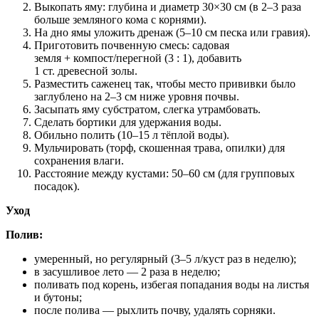
Выкопать яму: глубина и диаметр 30×30 см (в 2–3 раза
больше земляного кома с корнями).
На дно ямы уложить дренаж (5–10 см песка или гравия).
Приготовить почвенную смесь: садовая
земля + компост/перегной (3 : 1), добавить
1 ст. древесной золы.
Разместить саженец так, чтобы место прививки было
заглублено на 2–3 см ниже уровня почвы.
Засыпать яму субстратом, слегка утрамбовать.
Сделать бортики для удержания воды.
Обильно полить (10–15 л тёплой воды).
Мульчировать (торф, скошенная трава, опилки) для
сохранения влаги.
Расстояние между кустами: 50–60 см (для групповых
посадок).
Уход
Полив:
умеренный, но регулярный (3–5 л/куст раз в неделю);
в засушливое лето — 2 раза в неделю;
поливать под корень, избегая попадания воды на листья
и бутоны;
после полива — рыхлить почву, удалять сорняки.