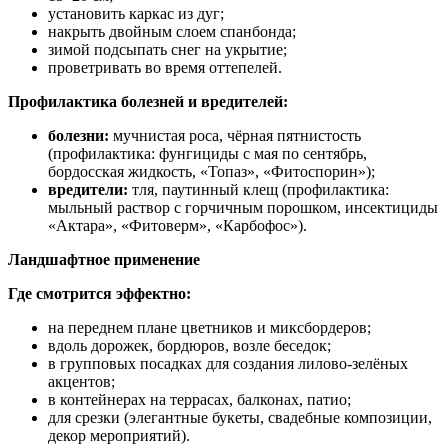
установить каркас из дуг;
накрыть двойным слоем спанбонда;
зимой подсыпать снег на укрытие;
проветривать во время оттепелей.
Профилактика болезней и вредителей:
болезни:
мучнистая роса, чёрная пятнистость
(профилактика: фунгициды с мая по сентябрь,
бордосская жидкость, «Топаз», «Фитоспорин»);
вредители:
тля, паутинный клещ (профилактика:
мыльный раствор с горчичным порошком, инсектициды
«Актара», «Фитоверм», «Карбофос»).
Ландшафтное применение
Где смотрится эффектно:
на переднем плане цветников и миксбордеров;
вдоль дорожек, бордюров, возле беседок;
в групповых посадках для создания лилово‑зелёных
акцентов;
в контейнерах на террасах, балконах, патио;
для срезки (элегантные букеты, свадебные композиции,
декор мероприятий).