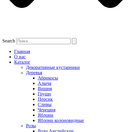
Search
Главная
О нас
Каталог
Декоративные кустарники
Деревья
Абрикосы
Алыча
Вишня
Груши
Персик
Сливы
Черешня
Яблони
Яблони колоновидные
Розы
Розы Английские