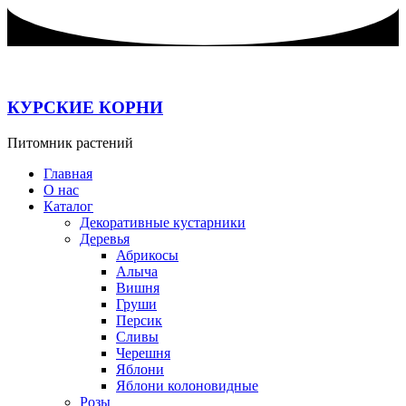
Перейти
к
содержимому
КУРСКИЕ КОРНИ
Питомник растений
Главная
О нас
Каталог
Декоративные кустарники
Деревья
Абрикосы
Алыча
Вишня
Груши
Персик
Сливы
Черешня
Яблони
Яблони колоновидные
Розы