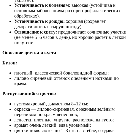
Устойчивость к болезням:
высокая (устойчива к
основным заболеваниям роз при профилактических
обработках).
Устойчивость к дождю:
хорошая (сохраняет
декоративность в сырую погоду).
Отношение к свету:
предпочитает солнечные участки
(не менее 5–6 часов в день), но хорошо растёт в лёгкой
полутени.
Описание цветка и куста
Бутон:
плотный, классической бокаловидной формы;
лилово‑сиреневый оттенок с зелёными нотками по
краям.
Распустившийся цветок:
густомахровый, диаметром 8–12 см;
окраска — лилово‑сиреневая, с нежным зелёным
переливом по краям лепестков;
лепестки плотные, упругие, расположены густо;
аромат очень лёгкий, едва уловимый;
цветки появляются по 1–3 шт. на стебле, создавая