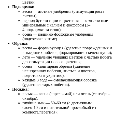
цветки.
Подкормка:
весна — азотные удобрения (стимуляция роста
листвы);
период бутонизации и цветения — комплексные
минеральные с калием и фосфором (3–
4 подкормки за сезон);
осень — калийно‑фосфорные удобрения
(подготовка к зиме).
Обрезка:
весна — формирующая (удаление повреждённых и
вымерзших побегов, формирование скелета куста);
лето — удаление увядших цветков с частью побега
для стимуляции нового цветения;
осень — санитарная обрезка (удаление
невызревших побегов, листьев и цветков,
подготовка к укрытию);
каждые 3 года — омолаживающая обрезка
(удаление старых побегов).
Посадка:
время — весна (апрель–май) или осень (сентябрь–
октябрь);
глубина ямы — 50–60 см (с дренажным
слоем 10 см и питательной прослойкой из
компоста/перегноя);