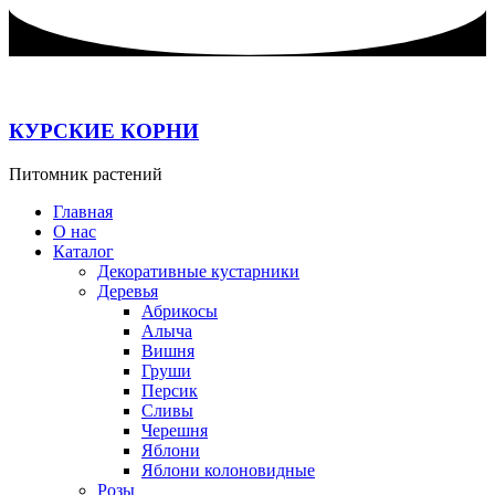
Перейти
к
содержимому
КУРСКИЕ КОРНИ
Питомник растений
Главная
О нас
Каталог
Декоративные кустарники
Деревья
Абрикосы
Алыча
Вишня
Груши
Персик
Сливы
Черешня
Яблони
Яблони колоновидные
Розы