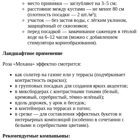
место прививки — заглубляют на 3–5 см;
расстояние между кустами — не менее 80 см
(плотность посадки — 2 шт./м²);
участок — без застоя воды, с лёгким уклоном,
защищённый от сквозняков;
перед посадкой — замачивание саженцев в тёплой
воде на 6–12 часов (можно с добавлением
стимулятора корнеобразования).
Ландшафтное применение
Роза «Мохана» эффектно смотрится:
как солитер на газоне или у террасы (подчёркивает
контрастность окраски);
в групповых посадках для создания ярких акцентов;
в миксбордерах с контрастными тонами (белый,
кремовый, серебристый, тёмно‑зелёный);
вдоль дорожек, у арок и беседок;
в контейнерах на террасах и патио;
в срезке — для составления эффектных букетов и
интерьерных композиций (особенно в сочетании с
белыми и серебристыми цветами).
Рекомендуемые компаньоны: