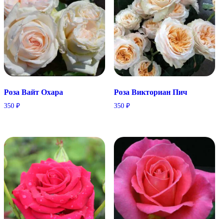
Розa Вайт Охара
Розa Викториан Пич
350
₽
350
₽