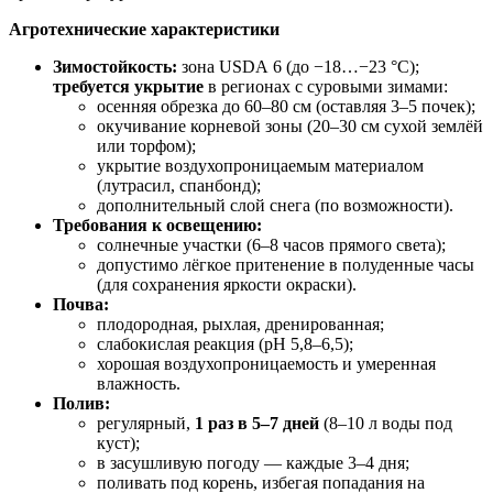
Агротехнические характеристики
Зимостойкость:
зона USDA 6 (до −18…−23 °C);
требуется укрытие
в регионах с суровыми зимами:
осенняя обрезка до 60–80 см (оставляя 3–5 почек);
окучивание корневой зоны (20–30 см сухой землёй
или торфом);
укрытие воздухопроницаемым материалом
(лутрасил, спанбонд);
дополнительный слой снега (по возможности).
Требования к освещению:
солнечные участки (6–8 часов прямого света);
допустимо лёгкое притенение в полуденные часы
(для сохранения яркости окраски).
Почва:
плодородная, рыхлая, дренированная;
слабокислая реакция (pH 5,8–6,5);
хорошая воздухопроницаемость и умеренная
влажность.
Полив:
регулярный,
1 раз в 5–7 дней
(8–10 л воды под
куст);
в засушливую погоду — каждые 3–4 дня;
поливать под корень, избегая попадания на