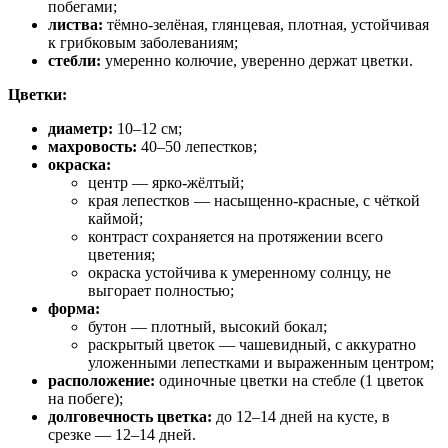
побегами;
листва:
тёмно‑зелёная, глянцевая, плотная, устойчивая
к грибковым заболеваниям;
стебли:
умеренно колючие, уверенно держат цветки.
Цветки:
диаметр:
10–12 см;
махровость:
40–50 лепестков;
окраска:
центр — ярко‑жёлтый;
края лепестков — насыщенно‑красные, с чёткой
каймой;
контраст сохраняется на протяжении всего
цветения;
окраска устойчива к умеренному солнцу, не
выгорает полностью;
форма:
бутон — плотный, высокий бокал;
раскрытый цветок — чашевидный, с аккуратно
уложенными лепестками и выраженным центром;
расположение:
одиночные цветки на стебле (1 цветок
на побеге);
долговечность цветка:
до 12–14 дней на кусте, в
срезке — 12–14 дней.