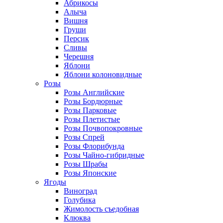
Абрикосы
Алыча
Вишня
Груши
Персик
Сливы
Черешня
Яблони
Яблони колоновидные
Розы
Розы Английские
Розы Бордюрные
Розы Парковые
Розы Плетистые
Розы Почвопокровные
Розы Спрей
Розы Флорибунда
Розы Чайно-гибридные
Розы Шрабы
Розы Японские
Ягоды
Виноград
Голубика
Жимолость съедобная
Клюква