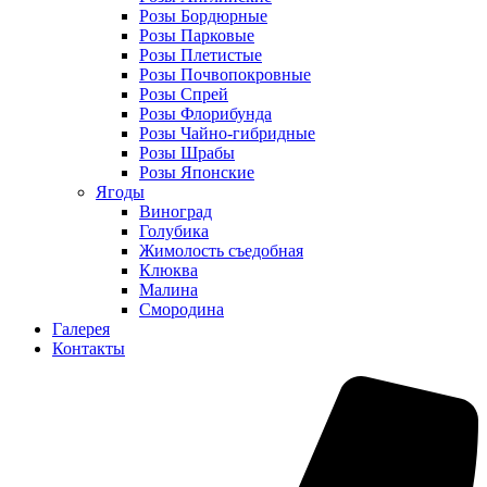
Розы Бордюрные
Розы Парковые
Розы Плетистые
Розы Почвопокровные
Розы Спрей
Розы Флорибунда
Розы Чайно-гибридные
Розы Шрабы
Розы Японские
Ягоды
Виноград
Голубика
Жимолость съедобная
Клюква
Малина
Смородина
Галерея
Контакты