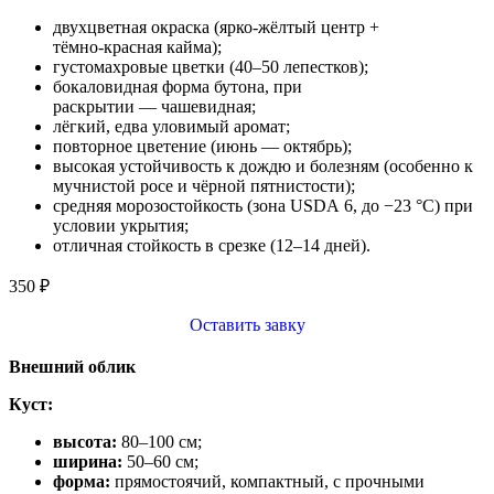
двухцветная окраска (ярко‑жёлтый центр +
тёмно‑красная кайма);
густомахровые цветки (40–50 лепестков);
бокаловидная форма бутона, при
раскрытии — чашевидная;
лёгкий, едва уловимый аромат;
повторное цветение (июнь — октябрь);
высокая устойчивость к дождю и болезням (особенно к
мучнистой росе и чёрной пятнистости);
средняя морозостойкость (зона USDA 6, до −23 °C) при
условии укрытия;
отличная стойкость в срезке (12–14 дней).
350
₽
Оставить завку
Внешний облик
Куст:
высота:
80–100 см;
ширина:
50–60 см;
форма:
прямостоячий, компактный, с прочными