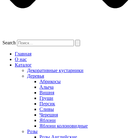
Search
Главная
О нас
Каталог
Декоративные кустарники
Деревья
Абрикосы
Алыча
Вишня
Груши
Персик
Сливы
Черешня
Яблони
Яблони колоновидные
Розы
Розы Английские