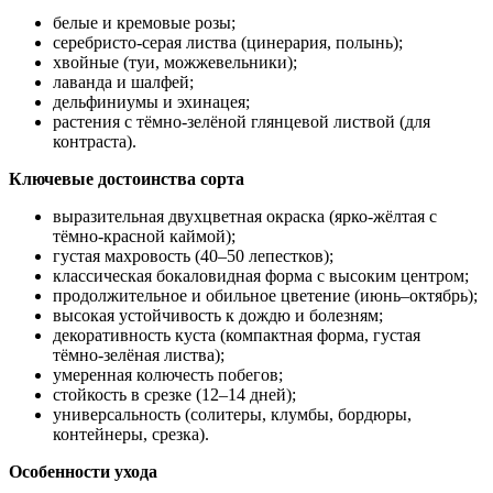
белые и кремовые розы;
серебристо‑серая листва (цинерария, полынь);
хвойные (туи, можжевельники);
лаванда и шалфей;
дельфиниумы и эхинацея;
растения с тёмно‑зелёной глянцевой листвой (для
контраста).
Ключевые достоинства сорта
выразительная двухцветная окраска (ярко‑жёлтая с
тёмно‑красной каймой);
густая махровость (40–50 лепестков);
классическая бокаловидная форма с высоким центром;
продолжительное и обильное цветение (июнь–октябрь);
высокая устойчивость к дождю и болезням;
декоративность куста (компактная форма, густая
тёмно‑зелёная листва);
умеренная колючесть побегов;
стойкость в срезке (12–14 дней);
универсальность (солитеры, клумбы, бордюры,
контейнеры, срезка).
Особенности ухода