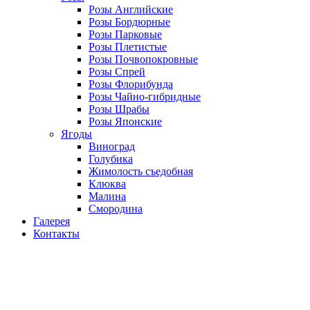
Розы Английские
Розы Бордюрные
Розы Парковые
Розы Плетистые
Розы Почвопокровные
Розы Спрей
Розы Флорибунда
Розы Чайно-гибридные
Розы Шрабы
Розы Японские
Ягоды
Виноград
Голубика
Жимолость съедобная
Клюква
Малина
Смородина
Галерея
Контакты