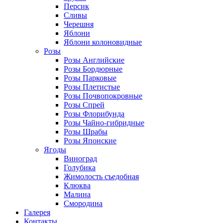
Персик
Сливы
Черешня
Яблони
Яблони колоновидные
Розы
Розы Английские
Розы Бордюрные
Розы Парковые
Розы Плетистые
Розы Почвопокровные
Розы Спрей
Розы Флорибунда
Розы Чайно-гибридные
Розы Шрабы
Розы Японские
Ягоды
Виноград
Голубика
Жимолость съедобная
Клюква
Малина
Смородина
Галерея
Контакты