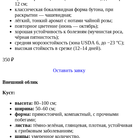
12 см;
классическая бокаловидная форма бутона, при
раскрытии — чашевидная;
лёгкий, тонкий аромат с нотами чайной розы;
повторное цветение (июнь — октябрь);
хорошая устойчивость к болезням (мучнистая роса,
чёрная пятнистость);
средняя морозостойкость (зона USDA 6, до −23 °C);
высокая стойкость в срезке (12–14 дней).
350
₽
Оставить завку
Внешний облик
Куст:
высота:
80–100 см;
ширина:
50–60 см;
форма:
прямостоячий, компактный, с прочными
побегами;
листва:
тёмно‑зелёная, глянцевая, плотная, устойчивая
к грибковым заболеваниям;
шипы:
умеренное количество.