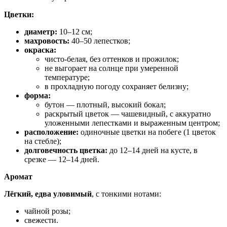
Цветки:
диаметр:
10–12 см;
махровость:
40–50 лепестков;
окраска:
чисто‑белая, без оттенков и прожилок;
не выгорает на солнце при умеренной
температуре;
в прохладную погоду сохраняет белизну;
форма:
бутон — плотный, высокий бокал;
раскрытый цветок — чашевидный, с аккуратно
уложенными лепестками и выраженным центром;
расположение:
одиночные цветки на побеге (1 цветок
на стебле);
долговечность цветка:
до 12–14 дней на кусте, в
срезке — 12–14 дней.
Аромат
Лёгкий, едва уловимый
, с тонкими нотами:
чайной розы;
свежести.