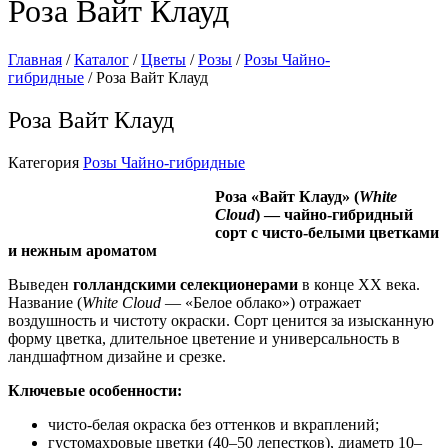
Роза Вайт Клауд
Главная
/
Каталог
/
Цветы
/
Розы
/
Розы Чайно-
гибридные
/ Роза Вайт Клауд
Роза Вайт Клауд
Категория
Розы Чайно-гибридные
Роза «Вайт Клауд» (
White
Cloud
) — чайно‑гибридный
сорт с чисто‑белыми цветками
и нежным ароматом
Выведен
голландскими селекционерами
в конце XX века.
Название (
White Cloud
— «Белое облако») отражает
воздушность и чистоту окраски. Сорт ценится за изысканную
форму цветка, длительное цветение и универсальность в
ландшафтном дизайне и срезке.
Ключевые особенности:
чисто‑белая окраска без оттенков и вкраплений;
густомахровые цветки (40–50 лепестков), диаметр 10–