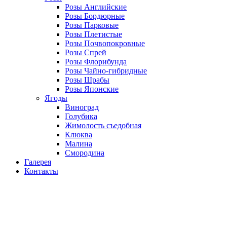
Розы Английские
Розы Бордюрные
Розы Парковые
Розы Плетистые
Розы Почвопокровные
Розы Спрей
Розы Флорибунда
Розы Чайно-гибридные
Розы Шрабы
Розы Японские
Ягоды
Виноград
Голубика
Жимолость съедобная
Клюква
Малина
Смородина
Галерея
Контакты