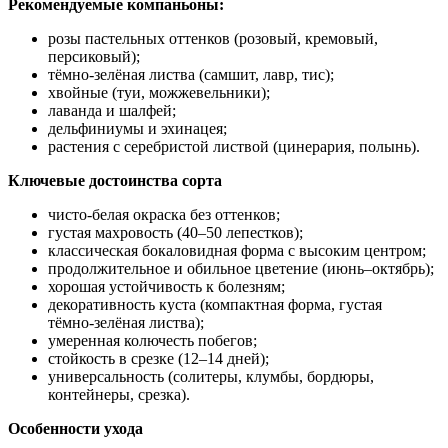
Рекомендуемые компаньоны:
розы пастельных оттенков (розовый, кремовый,
персиковый);
тёмно‑зелёная листва (самшит, лавр, тис);
хвойные (туи, можжевельники);
лаванда и шалфей;
дельфиниумы и эхинацея;
растения с серебристой листвой (цинерария, полынь).
Ключевые достоинства сорта
чисто‑белая окраска без оттенков;
густая махровость (40–50 лепестков);
классическая бокаловидная форма с высоким центром;
продолжительное и обильное цветение (июнь–октябрь);
хорошая устойчивость к болезням;
декоративность куста (компактная форма, густая
тёмно‑зелёная листва);
умеренная колючесть побегов;
стойкость в срезке (12–14 дней);
универсальность (солитеры, клумбы, бордюры,
контейнеры, срезка).
Особенности ухода