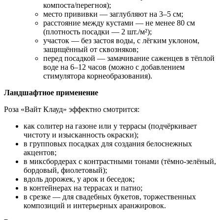
компоста/перегноя);
место прививки — заглубляют на 3–5 см;
расстояние между кустами — не менее 80 см
(плотность посадки — 2 шт./м²);
участок — без застоя воды, с лёгким уклоном,
защищённый от сквозняков;
перед посадкой — замачивание саженцев в тёплой
воде на 6–12 часов (можно с добавлением
стимулятора корнеобразования).
Ландшафтное применение
Роза «Вайт Клауд» эффектно смотрится:
как солитер на газоне или у террасы (подчёркивает
чистоту и изысканность окраски);
в групповых посадках для создания белоснежных
акцентов;
в миксбордерах с контрастными тонами (тёмно‑зелёный,
бордовый, фиолетовый);
вдоль дорожек, у арок и беседок;
в контейнерах на террасах и патио;
в срезке — для свадебных букетов, торжественных
композиций и интерьерных аранжировок.