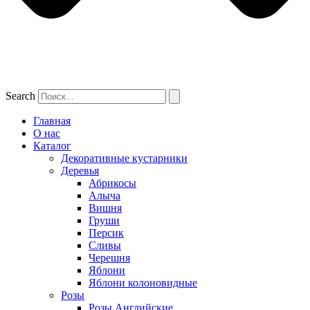
Search
Главная
О нас
Каталог
Декоративные кустарники
Деревья
Абрикосы
Алыча
Вишня
Груши
Персик
Сливы
Черешня
Яблони
Яблони колоновидные
Розы
Розы Английские