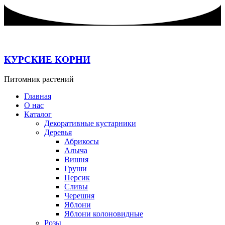
Перейти
к
содержимому
КУРСКИЕ КОРНИ
Питомник растений
Главная
О нас
Каталог
Декоративные кустарники
Деревья
Абрикосы
Алыча
Вишня
Груши
Персик
Сливы
Черешня
Яблони
Яблони колоновидные
Розы