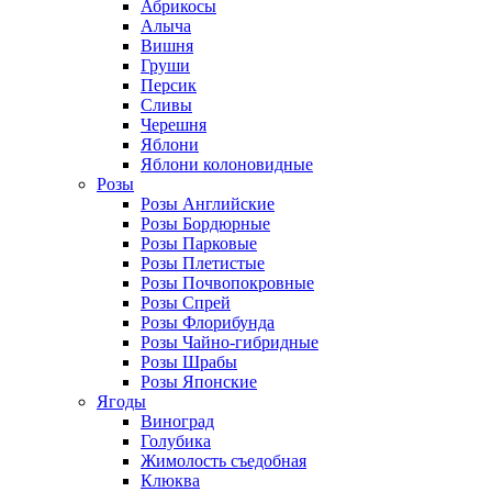
Абрикосы
Алыча
Вишня
Груши
Персик
Сливы
Черешня
Яблони
Яблони колоновидные
Розы
Розы Английские
Розы Бордюрные
Розы Парковые
Розы Плетистые
Розы Почвопокровные
Розы Спрей
Розы Флорибунда
Розы Чайно-гибридные
Розы Шрабы
Розы Японские
Ягоды
Виноград
Голубика
Жимолость съедобная
Клюква