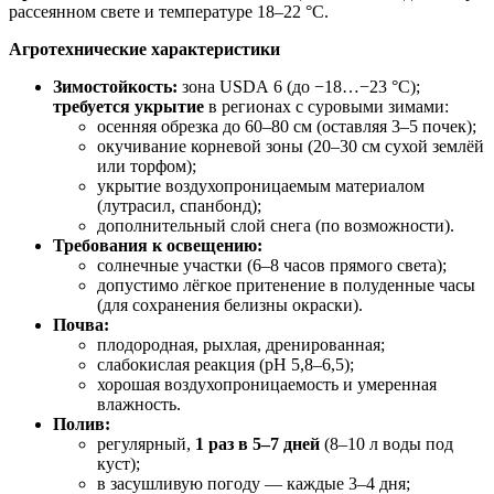
рассеянном свете и температуре 18–22 °C.
Агротехнические характеристики
Зимостойкость:
зона USDA 6 (до −18…−23 °C);
требуется укрытие
в регионах с суровыми зимами:
осенняя обрезка до 60–80 см (оставляя 3–5 почек);
окучивание корневой зоны (20–30 см сухой землёй
или торфом);
укрытие воздухопроницаемым материалом
(лутрасил, спанбонд);
дополнительный слой снега (по возможности).
Требования к освещению:
солнечные участки (6–8 часов прямого света);
допустимо лёгкое притенение в полуденные часы
(для сохранения белизны окраски).
Почва:
плодородная, рыхлая, дренированная;
слабокислая реакция (pH 5,8–6,5);
хорошая воздухопроницаемость и умеренная
влажность.
Полив:
регулярный,
1 раз в 5–7 дней
(8–10 л воды под
куст);
в засушливую погоду — каждые 3–4 дня;