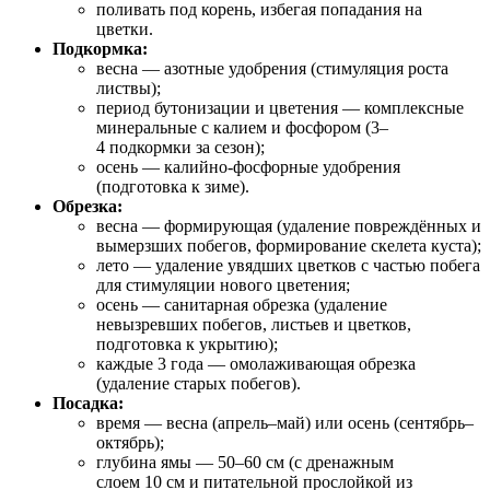
поливать под корень, избегая попадания на
цветки.
Подкормка:
весна — азотные удобрения (стимуляция роста
листвы);
период бутонизации и цветения — комплексные
минеральные с калием и фосфором (3–
4 подкормки за сезон);
осень — калийно‑фосфорные удобрения
(подготовка к зиме).
Обрезка:
весна — формирующая (удаление повреждённых и
вымерзших побегов, формирование скелета куста);
лето — удаление увядших цветков с частью побега
для стимуляции нового цветения;
осень — санитарная обрезка (удаление
невызревших побегов, листьев и цветков,
подготовка к укрытию);
каждые 3 года — омолаживающая обрезка
(удаление старых побегов).
Посадка:
время — весна (апрель–май) или осень (сентябрь–
октябрь);
глубина ямы — 50–60 см (с дренажным
слоем 10 см и питательной прослойкой из