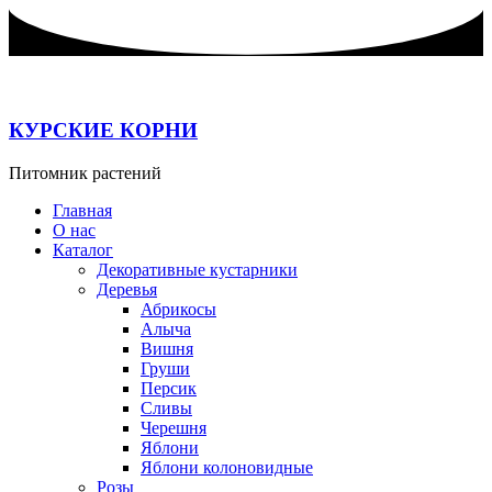
Перейти
к
содержимому
КУРСКИЕ КОРНИ
Питомник растений
Главная
О нас
Каталог
Декоративные кустарники
Деревья
Абрикосы
Алыча
Вишня
Груши
Персик
Сливы
Черешня
Яблони
Яблони колоновидные
Розы