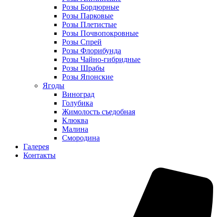
Розы Бордюрные
Розы Парковые
Розы Плетистые
Розы Почвопокровные
Розы Спрей
Розы Флорибунда
Розы Чайно-гибридные
Розы Шрабы
Розы Японские
Ягоды
Виноград
Голубика
Жимолость съедобная
Клюква
Малина
Смородина
Галерея
Контакты