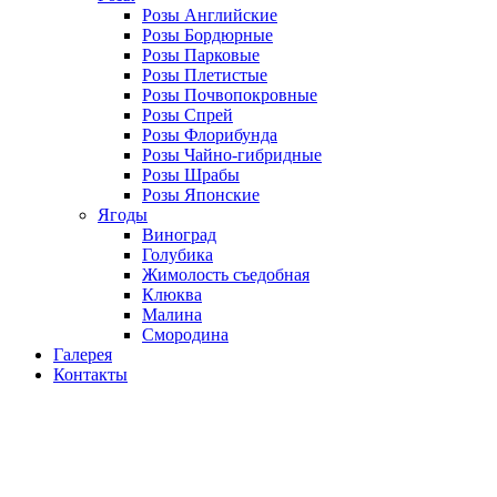
Розы Английские
Розы Бордюрные
Розы Парковые
Розы Плетистые
Розы Почвопокровные
Розы Спрей
Розы Флорибунда
Розы Чайно-гибридные
Розы Шрабы
Розы Японские
Ягоды
Виноград
Голубика
Жимолость съедобная
Клюква
Малина
Смородина
Галерея
Контакты