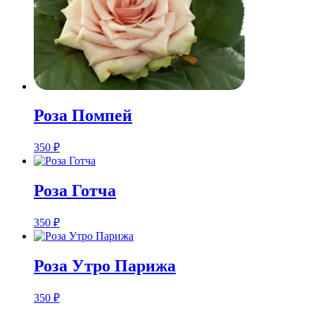
Розa Помпей
350
₽
Розa Готча
350
₽
Розa Утро Парижа
350
₽