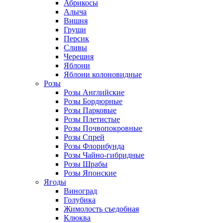
Абрикосы
Алыча
Вишня
Груши
Персик
Сливы
Черешня
Яблони
Яблони колоновидные
Розы
Розы Английские
Розы Бордюрные
Розы Парковые
Розы Плетистые
Розы Почвопокровные
Розы Спрей
Розы Флорибунда
Розы Чайно-гибридные
Розы Шрабы
Розы Японские
Ягоды
Виноград
Голубика
Жимолость съедобная
Клюква