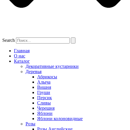
Search
Главная
О нас
Каталог
Декоративные кустарники
Деревья
Абрикосы
Алыча
Вишня
Груши
Персик
Сливы
Черешня
Яблони
Яблони колоновидные
Розы
Розы Английские