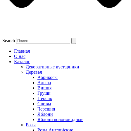
Search
Главная
О нас
Каталог
Декоративные кустарники
Деревья
Абрикосы
Алыча
Вишня
Груши
Персик
Сливы
Черешня
Яблони
Яблони колоновидные
Розы
Розы Английские