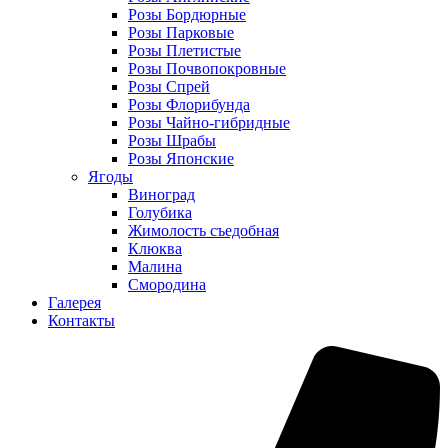
Розы Бордюрные
Розы Парковые
Розы Плетистые
Розы Почвопокровные
Розы Спрей
Розы Флорибунда
Розы Чайно-гибридные
Розы Шрабы
Розы Японские
Ягоды
Виноград
Голубика
Жимолость съедобная
Клюква
Малина
Смородина
Галерея
Контакты