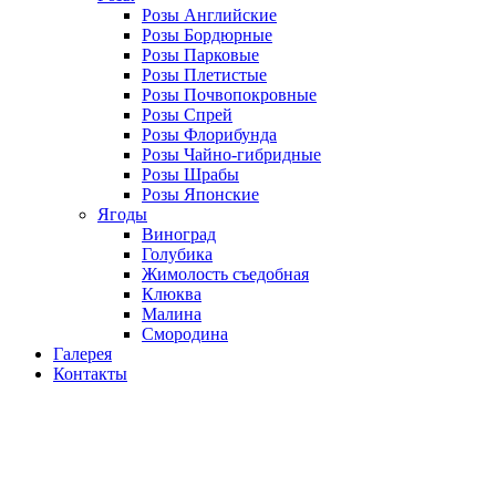
Розы Английские
Розы Бордюрные
Розы Парковые
Розы Плетистые
Розы Почвопокровные
Розы Спрей
Розы Флорибунда
Розы Чайно-гибридные
Розы Шрабы
Розы Японские
Ягоды
Виноград
Голубика
Жимолость съедобная
Клюква
Малина
Смородина
Галерея
Контакты