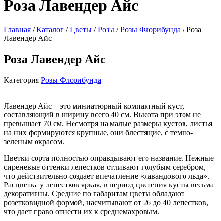
Роза Лавендер Айс
Главная
/
Каталог
/
Цветы
/
Розы
/
Розы Флорибунда
/ Роза
Лавендер Айс
Роза Лавендер Айс
Категория
Розы Флорибунда
Лавендер Айс – это миниатюрный компактный куст,
составляющий в ширину всего 40 см. Высота при этом не
превышает 70 см. Несмотря на малые размеры кустов, листья
на них формируются крупные, они блестящие, с темно-
зеленым окрасом.
Цветки сорта полностью оправдывают его название. Нежные
сиреневые оттенки лепестков отливают голубым серебром,
что действительно создает впечатление «лавандового льда».
Расцветка у лепестков яркая, в период цветения кусты весьма
декоративны. Средние по габаритам цветы обладают
розетковидной формой, насчитывают от 26 до 40 лепестков,
что дает право отнести их к среднемахровым.