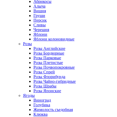
Абрикосы
Алыча
Вишня
Груши
Персик
Сливы
Черешня
Яблони
Яблони колоновидные
Розы
Розы Английские
Розы Бордюрные
Розы Парковые
Розы Плетистые
Розы Почвопокровные
Розы Спрей
Розы Флорибунда
Розы Чайно-гибридные
Розы Шрабы
Розы Японские
Ягоды
Виноград
Голубика
Жимолость съедобная
Клюква