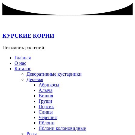
Перейти
к
содержимому
КУРСКИЕ КОРНИ
Питомник растений
Главная
О нас
Каталог
Декоративные кустарники
Деревья
Абрикосы
Алыча
Вишня
Груши
Персик
Сливы
Черешня
Яблони
Яблони колоновидные
Розы