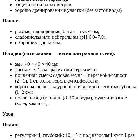
защита от сильных ветров;
хорошо дренированные участки (без застоя воды).
Почва:
рыхлая, плодородная, богатая гумусом;
слабокислая или нейтральная (pH 6,0–7,0);
с хорошим дренажом.
Посадка (оптимально — весна или ранняя осень):
яма: 40 × 40 × 40 см;
дренаж: 3–5 см гравия или керамзита;
почвенная смесь: садовая земля + перегной/компост
(2 : 1), 1 ст. золы, горсть суперфосфата;
корневая шейка: на уровне почвы или слегка заглублена
(1–2 см);
после посадки: полив (8–10 л воды), мульчирование
(кора, компост).
Уход
Полив:
регулярный, глубокий: 10–15 л под взрослый куст 1 раз