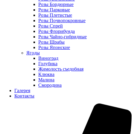
Розы Бордюрные
Розы Парковые
Розы Плетистые
Розы Почвопокровные
Розы Спрей
Розы Флорибунда
Розы Чайно-гибридные
Розы Шрабы
Розы Японские
Ягоды
Виноград
Голубика
Жимолость съедобная
Клюква
Малина
Смородина
Галерея
Контакты