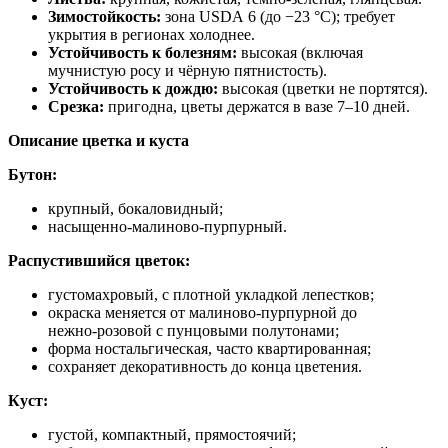
Зимостойкость:
зона USDA 6 (до −23 °C); требует
укрытия в регионах холоднее.
Устойчивость к болезням:
высокая (включая
мучнистую росу и чёрную пятнистость).
Устойчивость к дождю:
высокая (цветки не портятся).
Срезка:
пригодна, цветы держатся в вазе 7–10 дней.
Описание цветка и куста
Бутон:
крупный, бокаловидный;
насыщенно‑малиново‑пурпурный.
Распустившийся цветок:
густомахровый, с плотной укладкой лепестков;
окраска меняется от малиново‑пурпурной до
нежно‑розовой с пунцовыми полутонами;
форма ностальгическая, часто квартированная;
сохраняет декоративность до конца цветения.
Куст:
густой, компактный, прямостоячий;