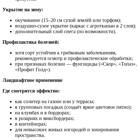
Укрытие на зиму:
окучивание (15–20 см сухой землёй или торфом);
воздушно‑сухое укрытие (каркас с агротканью в 2 слоя);
дополнительный слой снега (по возможности).
Профилактика болезней:
хотя сорт устойчив к грибковым заболеваниям,
рекомендуется осмотр и профилактические обработки;
при признаках болезни — фунгициды («Скор», «Топаз»,
«Профит Голд»).
Ландшафтное применение
Где смотрится эффектно:
как солитер на газоне или у террасы;
в групповых посадках (создаёт яркое цветовое пятно);
на клумбах и в бордюрах;
в розариях и миксбордерах;
в контейнерах;
для невысоких живых изгородей и зонирования
пространства.