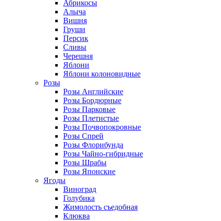
Абрикосы
Алыча
Вишня
Груши
Персик
Сливы
Черешня
Яблони
Яблони колоновидные
Розы
Розы Английские
Розы Бордюрные
Розы Парковые
Розы Плетистые
Розы Почвопокровные
Розы Спрей
Розы Флорибунда
Розы Чайно-гибридные
Розы Шрабы
Розы Японские
Ягоды
Виноград
Голубика
Жимолость съедобная
Клюква