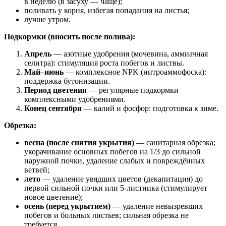
в неделю (в засуху — чаще);
поливать у корня, избегая попадания на листья;
лучше утром.
Подкормки (вносить после полива):
Апрель
— азотные удобрения (мочевина, аммиачная
селитра): стимуляция роста побегов и листвы.
Май–июнь
— комплексное NPK (нитроаммофоска):
поддержка бутонизации.
Период цветения
— регулярные подкормки
комплексными удобрениями.
Конец сентября
— калий и фосфор: подготовка к зиме.
Обрезка:
весна (после снятия укрытия)
— санитарная обрезка;
укорачивание основных побегов на 1/3 до сильной
наружной почки, удаление слабых и повреждённых
ветвей;
лето
— удаление увядших цветов (декапитация) до
первой сильной почки или 5‑листника (стимулирует
новое цветение);
осень (перед укрытием)
— удаление невызревших
побегов и больных листьев; сильная обрезка не
требуется.