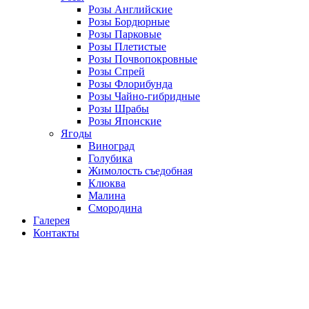
Розы Английские
Розы Бордюрные
Розы Парковые
Розы Плетистые
Розы Почвопокровные
Розы Спрей
Розы Флорибунда
Розы Чайно-гибридные
Розы Шрабы
Розы Японские
Ягоды
Виноград
Голубика
Жимолость съедобная
Клюква
Малина
Смородина
Галерея
Контакты