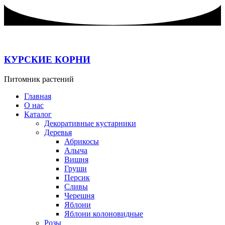
Перейти
к
содержимому
КУРСКИЕ КОРНИ
Питомник растений
Главная
О нас
Каталог
Декоративные кустарники
Деревья
Абрикосы
Алыча
Вишня
Груши
Персик
Сливы
Черешня
Яблони
Яблони колоновидные
Розы