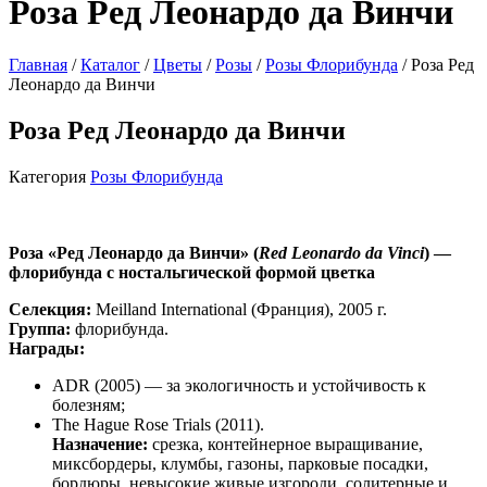
Роза Ред Леонардо да Винчи
Главная
/
Каталог
/
Цветы
/
Розы
/
Розы Флорибунда
/ Роза Ред
Леонардо да Винчи
Роза Ред Леонардо да Винчи
Категория
Розы Флорибунда
Роза «Ред Леонардо да Винчи» (
Red Leonardo da Vinci
) —
флорибунда с ностальгической формой цветка
Селекция:
Meilland International (Франция), 2005 г.
Группа:
флорибунда.
Награды:
ADR (2005) — за экологичность и устойчивость к
болезням;
The Hague Rose Trials (2011).
Назначение:
срезка, контейнерное выращивание,
миксбордеры, клумбы, газоны, парковые посадки,
бордюры, невысокие живые изгороди, солитерные и