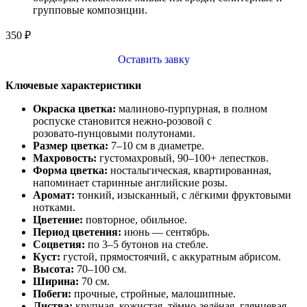
групповые композиции.
350
₽
Оставить завку
Ключевые характеристики
Окраска цветка:
малиново‑пурпурная, в полном
роспуске становится нежно‑розовой с
розовато‑пунцовыми полутонами.
Размер цветка:
7–10 см в диаметре.
Махровость:
густомахровый, 90–100+ лепестков.
Форма цветка:
ностальгическая, квартированная,
напоминает старинные английские розы.
Аромат:
тонкий, изысканный, с лёгкими фруктовыми
нотками.
Цветение:
повторное, обильное.
Период цветения:
июнь — сентябрь.
Соцветия:
по 3–5 бутонов на стебле.
Куст:
густой, прямостоячий, с аккуратным абрисом.
Высота:
70–100 см.
Ширина:
70 см.
Побеги:
прочные, стройные, малошипные.
Листва:
крупная, кожистая, тёмно‑зелёная, глянцевая.