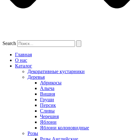
Search
Главная
О нас
Каталог
Декоративные кустарники
Деревья
Абрикосы
Алыча
Вишня
Груши
Персик
Сливы
Черешня
Яблони
Яблони колоновидные
Розы
Розы Английские