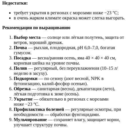
Недостатки:
требует укрытия в регионах с морозами ниже −23 °C;
в очень жарком климате окраска может слегка выгорать.
Рекомендации по выращиванию
Выбор места
— солнце или лёгкая полутень, защита от
ветров, хороший дренаж.
Почва
— рыхлая, плодородная, pH 6,0–7,0, богатая
гумусом.
Посадка
— весна/ранняя осень, яма 40 × 40 × 40 см,
корневая шейка на уровне почвы.
Полив
— регулярный, без переувлажнения (10–15 л/
неделю в засуху).
Подкормки
— по сезону (азот весной, NPK в
бутонизацию, калий‑фосфор осенью).
Обрезка
— санитарная (весна), декапитация (лето),
лёгкая подготовка к зиме (осень).
Укрытие
— обязательно в регионах с морозами
ниже −23 °C.
Профилактика болезней
— регулярные осмотры, при
необходимости — обработки фунгицидами.
Мульчирование
— сохраняет влагу, защищает корни,
улучшает структуру почвы.