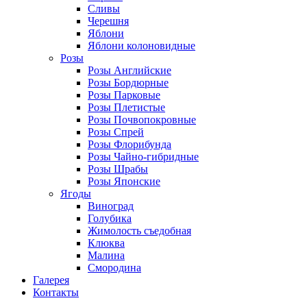
Сливы
Черешня
Яблони
Яблони колоновидные
Розы
Розы Английские
Розы Бордюрные
Розы Парковые
Розы Плетистые
Розы Почвопокровные
Розы Спрей
Розы Флорибунда
Розы Чайно-гибридные
Розы Шрабы
Розы Японские
Ягоды
Виноград
Голубика
Жимолость съедобная
Клюква
Малина
Смородина
Галерея
Контакты