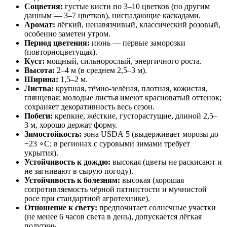
Соцветия:
густые кисти по 3–10 цветков (по другим
данным — 3–7 цветков), ниспадающие каскадами.
Аромат:
лёгкий, ненавязчивый, классический розовый,
особенно заметен утром.
Период цветения:
июнь — первые заморозки
(повторноцветущая).
Куст:
мощный, сильнорослый, энергичного роста.
Высота:
2–4 м (в среднем 2,5–3 м).
Ширина:
1,5–2 м.
Листва:
крупная, тёмно‑зелёная, плотная, кожистая,
глянцевая; молодые листья имеют красноватый оттенок;
сохраняет декоративность весь сезон.
Побеги:
крепкие, жёсткие, густорастущие, длиной 2,5–
3 м, хорошо держат форму.
Зимостойкость:
зона USDA 5 (выдерживает морозы до
−23 ∘C; в регионах с суровыми зимами требует
укрытия).
Устойчивость к дождю:
высокая (цветы не раскисают и
не загнивают в сырую погоду).
Устойчивость к болезням:
высокая (хорошая
сопротивляемость чёрной пятнистости и мучнистой
росе при стандартной агротехнике).
Отношение к свету:
предпочитает солнечные участки
(не менее 6 часов света в день), допускается лёгкая
полутень.