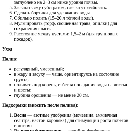
заглублено на 2–3 см ниже уровня почвы.
Засыпать яму субстратом, слегка утрамбовать.
Сделать бортики для удержания воды.
Обильно полить (15–20 л тёплой воды).
Мульчировать (торф, скошенная трава, опилки) для
сохранения влаги.
Расстояние между кустами: 1,5–2 м (для групповых
посадок).
Уход
Полив:
регулярный, умеренный;
в жару и засуху — чаще, ориентируясь на состояние
грунта;
поливать под корень, избегая попадания воды на листья
и цветы;
глубина орошения — не менее 20 см.
Подкормки (вносить после полива):
Весна
— азотные удобрения (мочевина, аммиачная
селитра, настой коровяка) для стимуляции роста побегов
и листвы.
Во время бутонизации
— калийно‑фосфорные