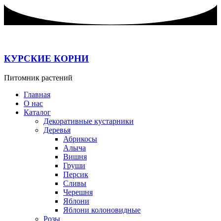
Перейти
к
содержимому
КУРСКИЕ КОРНИ
Питомник растений
Главная
О нас
Каталог
Декоративные кустарники
Деревья
Абрикосы
Алыча
Вишня
Груши
Персик
Сливы
Черешня
Яблони
Яблони колоновидные
Розы