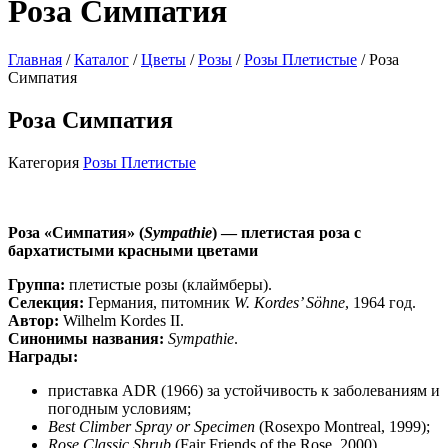
Роза Симпатия
Главная
/
Каталог
/
Цветы
/
Розы
/
Розы Плетистые
/ Роза
Симпатия
Роза Симпатия
Категория
Розы Плетистые
Роза «Симпатия» (
Sympathie
) — плетистая роза с
бархатистыми красными цветами
Группа:
плетистые розы (клаймберы).
Селекция:
Германия, питомник
W. Kordes’ Söhne
, 1964 год.
Автор:
Wilhelm Kordes II.
Синонимы названия:
Sympathie
.
Награды:
приставка ADR (1966) за устойчивость к заболеваниям и
погодным условиям;
Best Climber Spray or Specimen
(Rosexpo Montreal, 1999);
Rose Classic Shrub
(Fair Friends of the Rose, 2000).