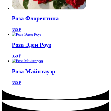
Роза Флорентина
350
₽
Роза Эден Роуз
350
₽
Роза Майнтауэр
350
₽