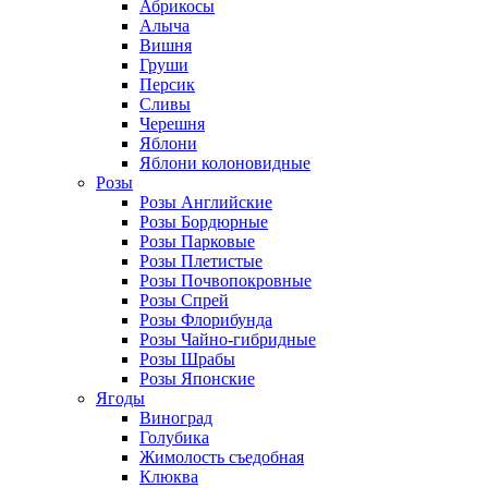
Абрикосы
Алыча
Вишня
Груши
Персик
Сливы
Черешня
Яблони
Яблони колоновидные
Розы
Розы Английские
Розы Бордюрные
Розы Парковые
Розы Плетистые
Розы Почвопокровные
Розы Спрей
Розы Флорибунда
Розы Чайно-гибридные
Розы Шрабы
Розы Японские
Ягоды
Виноград
Голубика
Жимолость съедобная
Клюква