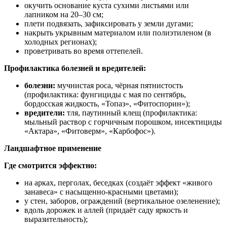
окучить основание куста сухими листьями или
лапником на 20–30 см;
плети подвязать, зафиксировать у земли дугами;
накрыть укрывным материалом или полиэтиленом (в
холодных регионах);
проветривать во время оттепелей.
Профилактика болезней и вредителей:
болезни:
мучнистая роса, чёрная пятнистость
(профилактика: фунгициды с мая по сентябрь,
бордосская жидкость, «Топаз», «Фитоспорин»);
вредители:
тля, паутинный клещ (профилактика:
мыльный раствор с горчичным порошком, инсектициды
«Актара», «Фитоверм», «Карбофос»).
Ландшафтное применение
Где смотрится эффектно:
на арках, перголах, беседках (создаёт эффект «живого
занавеса» с насыщенно‑красными цветами);
у стен, заборов, ограждений (вертикальное озеленение);
вдоль дорожек и аллей (придаёт саду яркость и
выразительность);