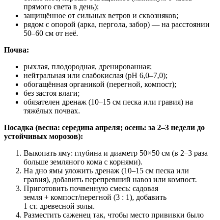
прямого света в день);
защищённое от сильных ветров и сквозняков;
рядом с опорой (арка, пергола, забор) — на расстоянии
50–60 см от неё.
Почва:
рыхлая, плодородная, дренированная;
нейтральная или слабокислая (pH 6,0–7,0);
обогащённая органикой (перегной, компост);
без застоя влаги;
обязателен дренаж (10–15 см песка или гравия) на
тяжёлых почвах.
Посадка (весна: середина апреля; осень: за 2–3 недели до
устойчивых морозов):
Выкопать яму: глубина и диаметр 50×50 см (в 2–3 раза
больше земляного кома с корнями).
На дно ямы уложить дренаж (10–15 см песка или
гравия), добавить перепревший навоз или компост.
Приготовить почвенную смесь: садовая
земля + компост/перегной (3 : 1), добавить
1 ст. древесной золы.
Разместить саженец так, чтобы место прививки было