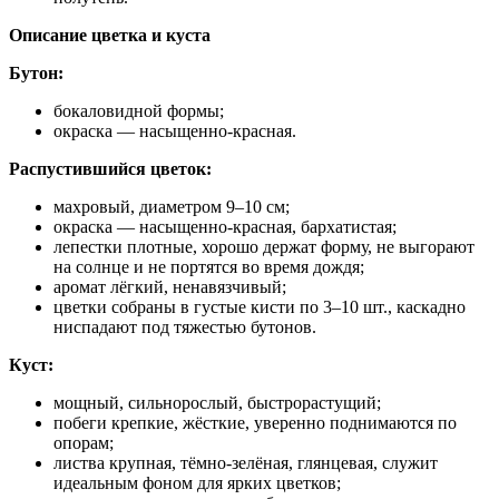
Описание цветка и куста
Бутон:
бокаловидной формы;
окраска — насыщенно‑красная.
Распустившийся цветок:
махровый, диаметром 9–10 см;
окраска — насыщенно‑красная, бархатистая;
лепестки плотные, хорошо держат форму, не выгорают
на солнце и не портятся во время дождя;
аромат лёгкий, ненавязчивый;
цветки собраны в густые кисти по 3–10 шт., каскадно
ниспадают под тяжестью бутонов.
Куст:
мощный, сильнорослый, быстрорастущий;
побеги крепкие, жёсткие, уверенно поднимаются по
опорам;
листва крупная, тёмно‑зелёная, глянцевая, служит
идеальным фоном для ярких цветков;