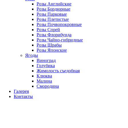
Розы Английские
Розы Бордюрные
Розы Парковые
Розы Плетистые
Розы Почвопокровные
Розы Спрей
Розы Флорибунда
Розы Чайно-гибридные
Розы Шрабы
Розы Японские
Ягоды
Виноград
Голубика
Жимолость съедобная
Клюква
Малина
Смородина
Галерея
Контакты