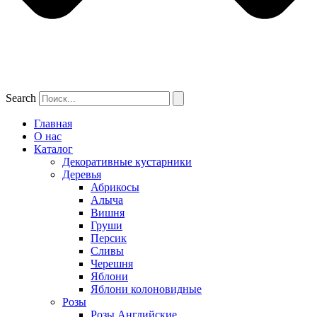
Search
Главная
О нас
Каталог
Декоративные кустарники
Деревья
Абрикосы
Алыча
Вишня
Груши
Персик
Сливы
Черешня
Яблони
Яблони колоновидные
Розы
Розы Английские