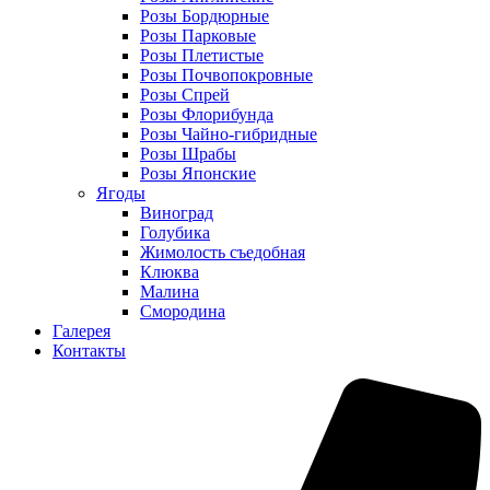
Розы Бордюрные
Розы Парковые
Розы Плетистые
Розы Почвопокровные
Розы Спрей
Розы Флорибунда
Розы Чайно-гибридные
Розы Шрабы
Розы Японские
Ягоды
Виноград
Голубика
Жимолость съедобная
Клюква
Малина
Смородина
Галерея
Контакты