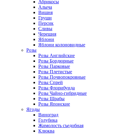
Абрикосы
Алыча
Вишня
Груши
Персик
Сливы
Черешня
Яблони
Яблони колоновидные
Розы
Розы Английские
Розы Бордюрные
Розы Парковые
Розы Плетистые
Розы Почвопокровные
Розы Спрей
Розы Флорибунда
Розы Чайно-гибридные
Розы Шрабы
Розы Японские
Ягоды
Виноград
Голубика
Жимолость съедобная
Клюква