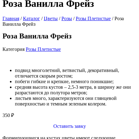
Роза Ванилла Фрейз
Главная
/
Каталог
/
Цветы
/
Розы
/
Розы Плетистые
/ Роза
Ванилла Фрейз
Роза Ванилла Фрейз
Категория
Розы Плетистые
подвид многолетний, ветвистый, декоративный,
отличается скорым ростом;
побеги гибкие и крепкие, немного поникшие;
средняя высота кустов – 2,5-3 метра, в ширину же они
разрастаются до полутора метров;
листьев много, характеризуются они глянцевой
поверхностью и темным зеленым колером.
350
₽
Оставить завку
Формирующиеся на кустах цветы имеют следующие