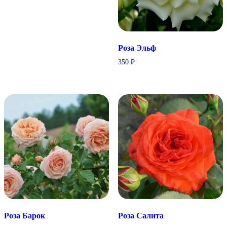
Роза Эльф
350
₽
Роза Барок
Роза Салита