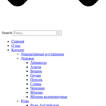
Search
Главная
О нас
Каталог
Декоративные кустарники
Деревья
Абрикосы
Алыча
Вишня
Груши
Персик
Сливы
Черешня
Яблони
Яблони колоновидные
Розы
Розы Английские