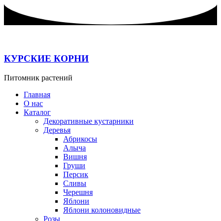
Перейти
к
содержимому
КУРСКИЕ КОРНИ
Питомник растений
Главная
О нас
Каталог
Декоративные кустарники
Деревья
Абрикосы
Алыча
Вишня
Груши
Персик
Сливы
Черешня
Яблони
Яблони колоновидные
Розы