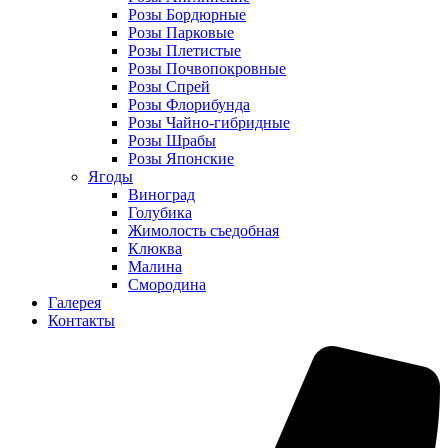
Розы Бордюрные
Розы Парковые
Розы Плетистые
Розы Почвопокровные
Розы Спрей
Розы Флорибунда
Розы Чайно-гибридные
Розы Шрабы
Розы Японские
Ягоды
Виноград
Голубика
Жимолость съедобная
Клюква
Малина
Смородина
Галерея
Контакты