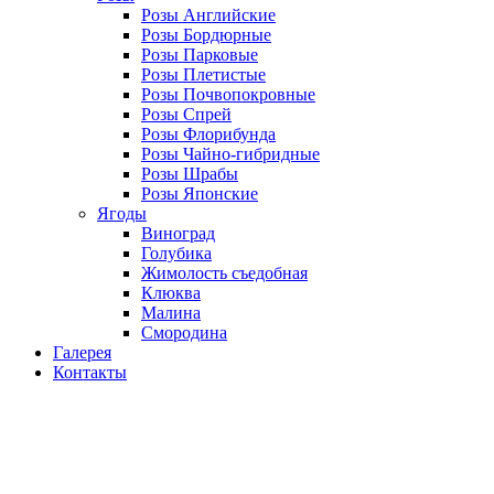
Розы Английские
Розы Бордюрные
Розы Парковые
Розы Плетистые
Розы Почвопокровные
Розы Спрей
Розы Флорибунда
Розы Чайно-гибридные
Розы Шрабы
Розы Японские
Ягоды
Виноград
Голубика
Жимолость съедобная
Клюква
Малина
Смородина
Галерея
Контакты