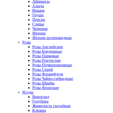
Абрикосы
Алыча
Вишня
Груши
Персик
Сливы
Черешня
Яблони
Яблони колоновидные
Розы
Розы Английские
Розы Бордюрные
Розы Парковые
Розы Плетистые
Розы Почвопокровные
Розы Спрей
Розы Флорибунда
Розы Чайно-гибридные
Розы Шрабы
Розы Японские
Ягоды
Виноград
Голубика
Жимолость съедобная
Клюква