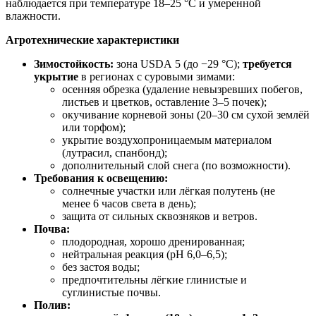
наблюдается при температуре 18–25 °C и умеренной
влажности.
Агротехнические характеристики
Зимостойкость:
зона USDA 5 (до −29 °C);
требуется
укрытие
в регионах с суровыми зимами:
осенняя обрезка (удаление невызревших побегов,
листьев и цветков, оставление 3–5 почек);
окучивание корневой зоны (20–30 см сухой землёй
или торфом);
укрытие воздухопроницаемым материалом
(лутрасил, спанбонд);
дополнительный слой снега (по возможности).
Требования к освещению:
солнечные участки или лёгкая полутень (не
менее 6 часов света в день);
защита от сильных сквозняков и ветров.
Почва:
плодородная, хорошо дренированная;
нейтральная реакция (pH 6,0–6,5);
без застоя воды;
предпочтительны лёгкие глинистые и
суглинистые почвы.
Полив: