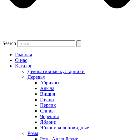
Search
Главная
О нас
Каталог
Декоративные кустарники
Деревья
Абрикосы
Алыча
Вишня
Груши
Персик
Сливы
Черешня
Яблони
Яблони колоновидные
Розы
Розы Английские