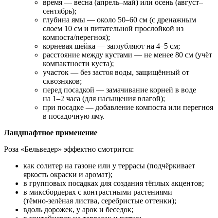
время — весна (апрель–май) или осень (август–
сентябрь);
глубина ямы — около 50–60 см (с дренажным
слоем 10 см и питательной прослойкой из
компоста/перегноя);
корневая шейка — заглубляют на 4–5 см;
расстояние между кустами — не менее 80 см (учёт
компактности куста);
участок — без застоя воды, защищённый от
сквозняков;
перед посадкой — замачивание корней в воде
на 1–2 часа (для насыщения влагой);
при посадке — добавление компоста или перегноя
в посадочную яму.
Ландшафтное применение
Роза «Бельведер» эффектно смотрится:
как солитер на газоне или у террасы (подчёркивает
яркость окраски и аромат);
в групповых посадках для создания тёплых акцентов;
в миксбордерах с контрастными растениями
(тёмно‑зелёная листва, серебристые оттенки);
вдоль дорожек, у арок и беседок;