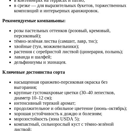
в контейнерах на террасах и патио;
в срезке — для выразительных букетов, торжественных
композиций и интерьерных аранжировок.
Рекомендуемые компаньоны:
розы пастельных оттенков (розовый, кремовый,
персиковый);
тёмно‑зелёная листва (самшит, лавр, тис);
хвойные (туи, можжевельники);
растения с серебристой листвой (цинерария, полынь);
лаванда и шалфей;
дельфиниумы и эхинацея.
Ключевые достоинства сорта
насыщенная оранжево‑персиковая окраска без
выгорания;
крупные густомахровые цветки (30–40 лепестков,
диаметр 10–12 см);
интенсивный терпкий аромат;
продолжительное и обильное цветение (июнь–октябрь);
хорошая устойчивость к дождю и болезням;
морозостойкость (зона USDA 5);
компактный, сильнорослый куст с тёмно‑зелёной
листвой;