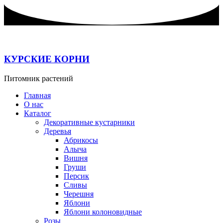
Перейти
к
содержимому
КУРСКИЕ КОРНИ
Питомник растений
Главная
О нас
Каталог
Декоративные кустарники
Деревья
Абрикосы
Алыча
Вишня
Груши
Персик
Сливы
Черешня
Яблони
Яблони колоновидные
Розы