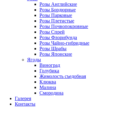
Розы Английские
Розы Бордюрные
Розы Парковые
Розы Плетистые
Розы Почвопокровные
Розы Спрей
Розы Флорибунда
Розы Чайно-гибридные
Розы Шрабы
Розы Японские
Ягоды
Виноград
Голубика
Жимолость съедобная
Клюква
Малина
Смородина
Галерея
Контакты