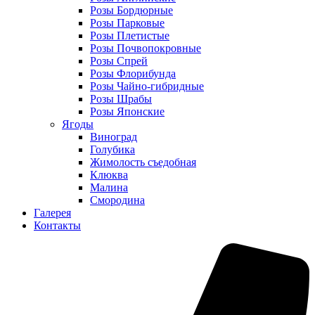
Розы Бордюрные
Розы Парковые
Розы Плетистые
Розы Почвопокровные
Розы Спрей
Розы Флорибунда
Розы Чайно-гибридные
Розы Шрабы
Розы Японские
Ягоды
Виноград
Голубика
Жимолость съедобная
Клюква
Малина
Смородина
Галерея
Контакты