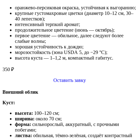
оранжево‑персиковая окраска, устойчивая к выгоранию;
крупные густомахровые цветки (диаметр 10–12 см, 30–
40 лепестков);
интенсивный терпкий аромат;
продолжительное цветение (июнь — октябрь);
первое цветение — обильное, далее следуют более
слабые волны;
хорошая устойчивость к дождю;
морозостойкость (зона USDA 5, до −29 °C);
высота куста — 1–1,2 м, компактный габитус.
350
₽
Оставить завку
Внешний облик
Куст:
высота:
100–120 см;
ширина:
около 70 см;
форма:
сильнорослый, аккуратный, с прочными
побегами;
листва:
обильная, тёмно‑зелёная, создаёт контрастный