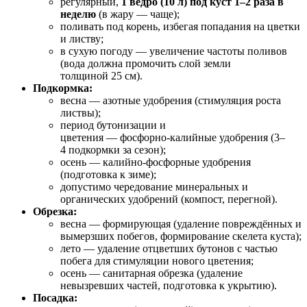
регулярный,
1 ведро (10 л) под куст 1–2 раза в
неделю
(в жару — чаще);
поливать под корень, избегая попадания на цветки
и листву;
в сухую погоду — увеличение частоты поливов
(вода должна промочить слой земли
толщиной 25 см).
Подкормка:
весна — азотные удобрения (стимуляция роста
листвы);
период бутонизации и
цветения — фосфорно‑калийные удобрения (3–
4 подкормки за сезон);
осень — калийно‑фосфорные удобрения
(подготовка к зиме);
допустимо чередование минеральных и
органических удобрений (компост, перегной).
Обрезка:
весна — формирующая (удаление повреждённых и
вымерзших побегов, формирование скелета куста);
лето — удаление отцветших бутонов с частью
побега для стимуляции нового цветения;
осень — санитарная обрезка (удаление
невызревших частей, подготовка к укрытию).
Посадка: