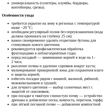
универсальность (солитеры, клумбы, бордюры,
контейнеры, срезка).
Особенности ухода
требуется укрытие на зиму в регионах с температурой
ниже −29 °C;
необходим регулярный полив без переувлажнения (вода
должна проникать на глубину 25 см);
важно своевременно удалять отцветшие бутоны для
стимуляции нового цветения;
рекомендуется профилактическая обработка
фунгицидами в неблагоприятные годы;
перед посадкой — замачивание корней в воде на 1–
2 часа;
рыхление почвы и удаление сорняков вокруг куста;
мульчирование прикорневой зоны для сохранения влаги
и защиты корней;
избегать посадки рядом с вишней, малиной, рябиной,
можжевельником и грушей;
для лучшего цветения — выбор солнечных мест с
защитой от сквозняков;
при посадке в тяжёлую глинистую почву — устройство
дренажа и добавление песка, компоста, перегноя, торфа;
при лёгкой песчаной почве — добавление компостной