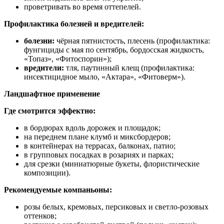
проветривать во время оттепелей.
Профилактика болезней и вредителей:
болезни:
чёрная пятнистость, плесень (профилактика:
фунгициды с мая по сентябрь, бордосская жидкость,
«Топаз», «Фитоспорин»);
вредители:
тля, паутинный клещ (профилактика:
инсектицидное мыло, «Актара», «Фитоверм»).
Ландшафтное применение
Где смотрится эффектно:
в бордюрах вдоль дорожек и площадок;
на переднем плане клумб и миксбордеров;
в контейнерах на террасах, балконах, патио;
в групповых посадках в розариях и парках;
для срезки (миниатюрные букеты, флористические
композиции).
Рекомендуемые компаньоны:
розы белых, кремовых, персиковых и светло‑розовых
оттенков;