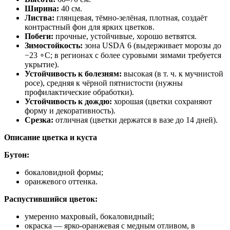
Ширина:
40 см.
Листва:
глянцевая, тёмно‑зелёная, плотная, создаёт
контрастный фон для ярких цветков.
Побеги:
прочные, устойчивые, хорошо ветвятся.
Зимостойкость:
зона USDA 6 (выдерживает морозы до
−23 ∘C; в регионах с более суровыми зимами требуется
укрытие).
Устойчивость к болезням:
высокая (в т. ч. к мучнистой
росе), средняя к чёрной пятнистости (нужны
профилактические обработки).
Устойчивость к дождю:
хорошая (цветки сохраняют
форму и декоративность).
Срезка:
отличная (цветки держатся в вазе до 14 дней).
Описание цветка и куста
Бутон:
бокаловидной формы;
оранжевого оттенка.
Распустившийся цветок:
умеренно махровый, бокаловидный;
окраска — ярко‑оранжевая с медным отливом, в