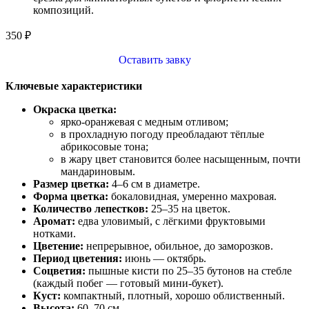
композиций.
350
₽
Оставить завку
Ключевые характеристики
Окраска цветка:
ярко‑оранжевая с медным отливом;
в прохладную погоду преобладают тёплые
абрикосовые тона;
в жару цвет становится более насыщенным, почти
мандариновым.
Размер цветка:
4–6 см в диаметре.
Форма цветка:
бокаловидная, умеренно махровая.
Количество лепестков:
25–35 на цветок.
Аромат:
едва уловимый, с лёгкими фруктовыми
нотками.
Цветение:
непрерывное, обильное, до заморозков.
Период цветения:
июнь — октябрь.
Соцветия:
пышные кисти по 25–35 бутонов на стебле
(каждый побег — готовый мини‑букет).
Куст:
компактный, плотный, хорошо облиственный.
Высота:
60–70 см.