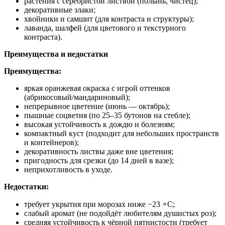
растения с серебристой листвой (полынь, чистец);
декоративные злаки;
хвойники и самшит (для контраста и структуры);
лаванда, шалфей (для цветового и текстурного
контраста).
Преимущества и недостатки
Преимущества:
яркая оранжевая окраска с игрой оттенков
(абрикосовый/мандариновый);
непрерывное цветение (июнь — октябрь);
пышные соцветия (по 25–35 бутонов на стебле);
высокая устойчивость к дождю и болезням;
компактный куст (подходит для небольших пространств
и контейнеров);
декоративность листвы даже вне цветения;
пригодность для срезки (до 14 дней в вазе);
неприхотливость в уходе.
Недостатки:
требует укрытия при морозах ниже −23 ∘C;
слабый аромат (не подойдёт любителям душистых роз);
средняя устойчивость к чёрной пятнистости (требует