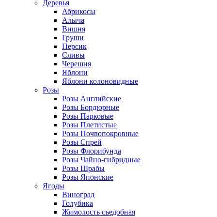
Деревья
Абрикосы
Алыча
Вишня
Груши
Персик
Сливы
Черешня
Яблони
Яблони колоновидные
Розы
Розы Английские
Розы Бордюрные
Розы Парковые
Розы Плетистые
Розы Почвопокровные
Розы Спрей
Розы Флорибунда
Розы Чайно-гибридные
Розы Шрабы
Розы Японские
Ягоды
Виноград
Голубика
Жимолость съедобная