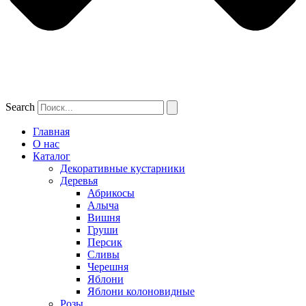
Search
Главная
О нас
Каталог
Декоративные кустарники
Деревья
Абрикосы
Алыча
Вишня
Груши
Персик
Сливы
Черешня
Яблони
Яблони колоновидные
Розы