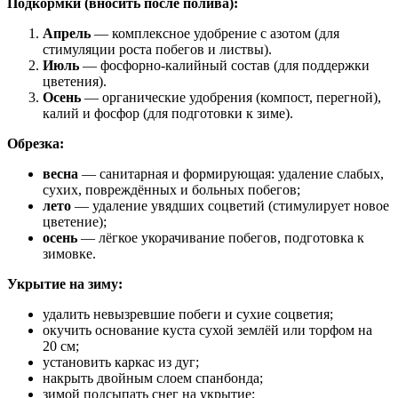
Подкормки (вносить после полива):
Апрель
— комплексное удобрение с азотом (для
стимуляции роста побегов и листвы).
Июль
— фосфорно‑калийный состав (для поддержки
цветения).
Осень
— органические удобрения (компост, перегной),
калий и фосфор (для подготовки к зиме).
Обрезка:
весна
— санитарная и формирующая: удаление слабых,
сухих, повреждённых и больных побегов;
лето
— удаление увядших соцветий (стимулирует новое
цветение);
осень
— лёгкое укорачивание побегов, подготовка к
зимовке.
Укрытие на зиму:
удалить невызревшие побеги и сухие соцветия;
окучить основание куста сухой землёй или торфом на
20 см;
установить каркас из дуг;
накрыть двойным слоем спанбонда;
зимой подсыпать снег на укрытие;