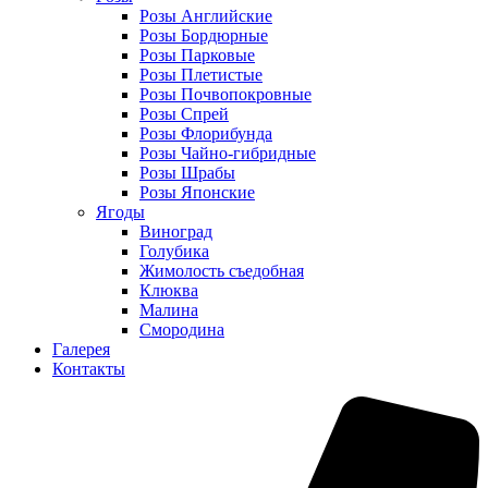
Розы Английские
Розы Бордюрные
Розы Парковые
Розы Плетистые
Розы Почвопокровные
Розы Спрей
Розы Флорибунда
Розы Чайно-гибридные
Розы Шрабы
Розы Японские
Ягоды
Виноград
Голубика
Жимолость съедобная
Клюква
Малина
Смородина
Галерея
Контакты