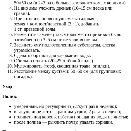
50×50 см (в 2–3 раза больше земляного кома с корнями).
На дно ямы уложить дренаж (10–15 см песка или
гравия).
Приготовить почвенную смесь: садовая
земля + компост/перегной (3 : 1), добавить
1 ст. древесной золы.
Разместить саженец так, чтобы место прививки было
заглублено на 3–5 см ниже уровня почвы.
Засыпать яму подготовленным субстратом, слегка
утрамбовать.
Сделать бортики для удержания воды.
Обильно полить (20–25 л тёплой воды).
Мульчировать (торф, скошенная трава, опилки).
Расстояние между кустами: 50–60 см (для групповых
посадок).
Уход
Полив:
умеренный, но регулярный (5 л/куст раз в неделю);
в засушливое лето — ранним утром, 2 раза в неделю;
поливать под корень, избегая попадания воды на листья;
после полива — рыхлить почву, удалять сорняки.