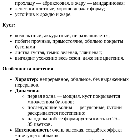
прохладу — абрикосовая, в жару — мандариновая;
лепестки плотные, хорошо держат форму;
устойчив к дождю и жаре.
Куст:
компактный, аккуратный, не разваливается;
побеги прочные, прямостоячие, обильно покрыты
бутонами;
листва густая, тёмно‑зелёная, глянцевая;
выглядит ухоженно весь сезон, даже вне цветения.
Особенности цветения
Характер:
непрерывное, обильное, без выраженных
перерывов.
Динамика:
первая волна — мощная, куст покрывается
множеством бутонов;
последующие волны — регулярные, бутоны
раскрываются постепенно;
на одном побеге формируется кисть из 25–
35 цветков.
Интенсивность:
очень высокая, создаётся эффект
«цветущего облака».