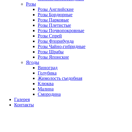
Розы
Розы Английские
Розы Бордюрные
Розы Парковые
Розы Плетистые
Розы Почвопокровные
Розы Спрей
Розы Флорибунда
Розы Чайно-гибридные
Розы Шрабы
Розы Японские
Ягоды
Виноград
Голубика
Жимолость съедобная
Клюква
Малина
Смородина
Галерея
Контакты