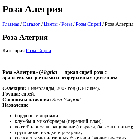
Роза Алегрия
Главная
/
Каталог
/
Цветы
/
Розы
/
Розы Спрей
/ Роза Алегрия
Роза Алегрия
Категория
Розы Спрей
Роза «Алегрия» (
Alegria
) — яркая спрей‑роза с
оранжевыми цветками и непрерывным цветением
Селекция:
Нидерланды, 2007 год (De Ruiter).
Группа:
спрей.
Синонимы названия:
Rosa ‘Alegria’
.
Назначение:
бордюры и дорожки;
клумбы и миксбордеры (передний план);
контейнерное выращивание (террасы, балконы, патио);
групповые посадки в розариях;
срезка для миниатюрных букетов и флористических