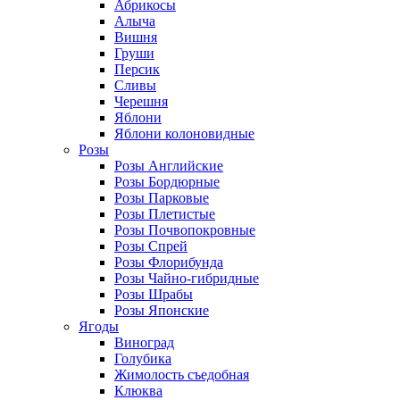
Абрикосы
Алыча
Вишня
Груши
Персик
Сливы
Черешня
Яблони
Яблони колоновидные
Розы
Розы Английские
Розы Бордюрные
Розы Парковые
Розы Плетистые
Розы Почвопокровные
Розы Спрей
Розы Флорибунда
Розы Чайно-гибридные
Розы Шрабы
Розы Японские
Ягоды
Виноград
Голубика
Жимолость съедобная
Клюква