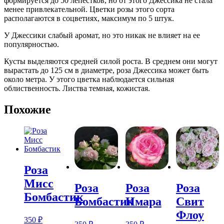
формируется до 50 лепестков, но от этого Джессика не стала
менее привлекательной. Цветки розы этого сорта
располагаются в соцветиях, максимум по 5 штук.
У Джессики слабый аромат, но это никак не влияет на ее
популярностью.
Кусты выделяются средней силой роста. В среднем они могут
вырастать до 125 см в диаметре, роза Джессика может быть
около метра. У этого цветка наблюдается сильная
облиственность. Листва темная, кожистая.
Похожие
Роза
Мисс
Роза
Роза
Роза
Бомбастик
Бомбастик
Имара
Свит
Флоу
350
₽