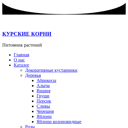
Перейти
к
содержимому
КУРСКИЕ КОРНИ
Питомник растений
Главная
О нас
Каталог
Декоративные кустарники
Деревья
Абрикосы
Алыча
Вишня
Груши
Персик
Сливы
Черешня
Яблони
Яблони колоновидные
Розы