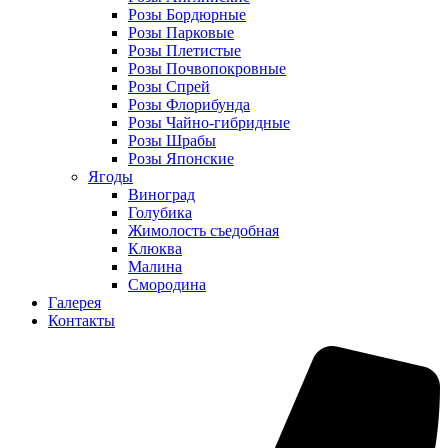
Розы Бордюрные
Розы Парковые
Розы Плетистые
Розы Почвопокровные
Розы Спрей
Розы Флорибунда
Розы Чайно-гибридные
Розы Шрабы
Розы Японские
Ягоды
Виноград
Голубика
Жимолость съедобная
Клюква
Малина
Смородина
Галерея
Контакты