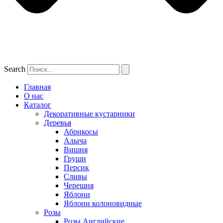
Search
Главная
О нас
Каталог
Декоративные кустарники
Деревья
Абрикосы
Алыча
Вишня
Груши
Персик
Сливы
Черешня
Яблони
Яблони колоновидные
Розы
Розы Английские