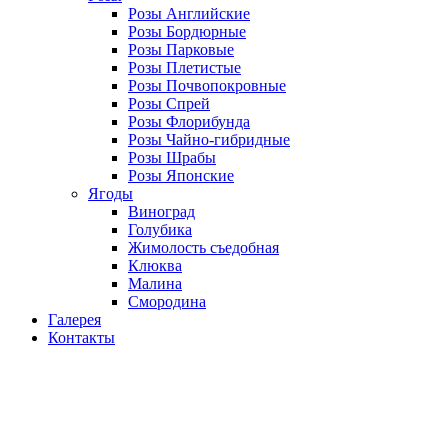
Розы Английские
Розы Бордюрные
Розы Парковые
Розы Плетистые
Розы Почвопокровные
Розы Спрей
Розы Флорибунда
Розы Чайно-гибридные
Розы Шрабы
Розы Японские
Ягоды
Виноград
Голубика
Жимолость съедобная
Клюква
Малина
Смородина
Галерея
Контакты