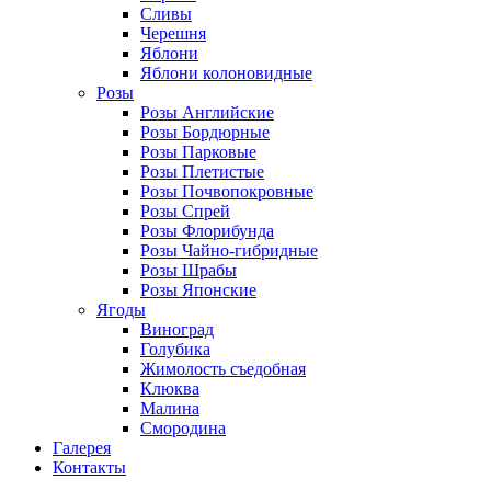
Сливы
Черешня
Яблони
Яблони колоновидные
Розы
Розы Английские
Розы Бордюрные
Розы Парковые
Розы Плетистые
Розы Почвопокровные
Розы Спрей
Розы Флорибунда
Розы Чайно-гибридные
Розы Шрабы
Розы Японские
Ягоды
Виноград
Голубика
Жимолость съедобная
Клюква
Малина
Смородина
Галерея
Контакты