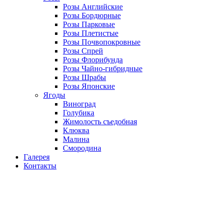
Розы Английские
Розы Бордюрные
Розы Парковые
Розы Плетистые
Розы Почвопокровные
Розы Спрей
Розы Флорибунда
Розы Чайно-гибридные
Розы Шрабы
Розы Японские
Ягоды
Виноград
Голубика
Жимолость съедобная
Клюква
Малина
Смородина
Галерея
Контакты