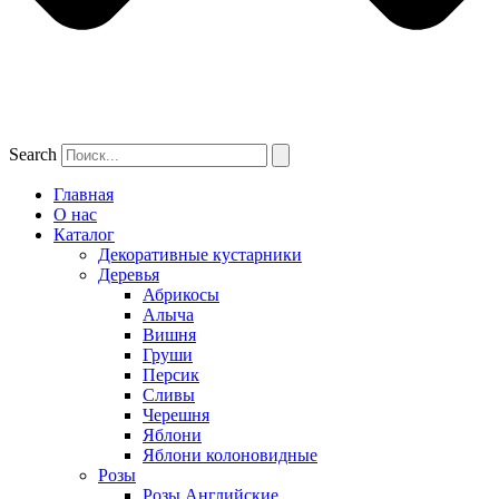
Search
Главная
О нас
Каталог
Декоративные кустарники
Деревья
Абрикосы
Алыча
Вишня
Груши
Персик
Сливы
Черешня
Яблони
Яблони колоновидные
Розы
Розы Английские