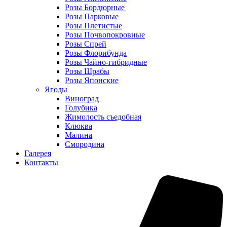
Розы Бордюрные
Розы Парковые
Розы Плетистые
Розы Почвопокровные
Розы Спрей
Розы Флорибунда
Розы Чайно-гибридные
Розы Шрабы
Розы Японские
Ягоды
Виноград
Голубика
Жимолость съедобная
Клюква
Малина
Смородина
Галерея
Контакты