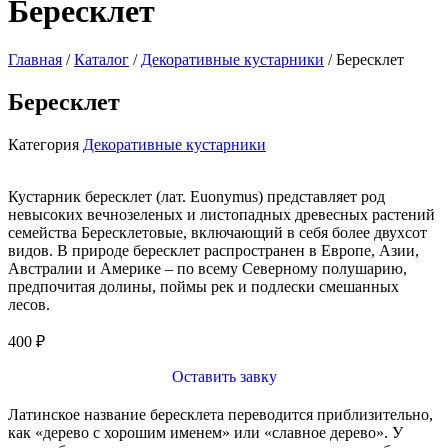
Бересклет
Главная
/
Каталог
/
Декоративные кустарники
/ Бересклет
Бересклет
Категория
Декоративные кустарники
Кустарник бересклет (лат. Euonymus) представляет род
невысоких вечнозеленых и листопадных древесных растений
семейства Бересклетовые, включающий в себя более двухсот
видов. В природе бересклет распространен в Европе, Азии,
Австралии и Америке – по всему Северному полушарию,
предпочитая долины, поймы рек и подлески смешанных
лесов.
400
₽
Оставить завку
Латинское название бересклета переводится приблизительно,
как «дерево с хорошим именем» или «славное дерево».
У