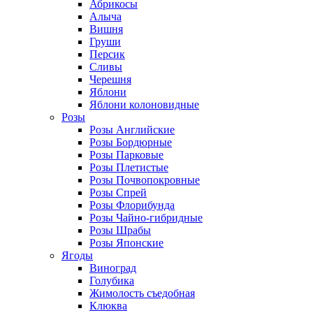
Абрикосы
Алыча
Вишня
Груши
Персик
Сливы
Черешня
Яблони
Яблони колоновидные
Розы
Розы Английские
Розы Бордюрные
Розы Парковые
Розы Плетистые
Розы Почвопокровные
Розы Спрей
Розы Флорибунда
Розы Чайно-гибридные
Розы Шрабы
Розы Японские
Ягоды
Виноград
Голубика
Жимолость съедобная
Клюква