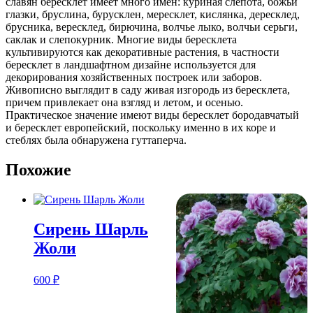
славян бересклет имеет много имен: куриная слепота, божьи
глазки, бруслина, бурусклен, мересклет, кислянка, дересклед,
брусника, вересклед, бирючина, волчье лыко, волчьи серьги,
саклак и слепокурник. Многие виды бересклета
культивируются как декоративные растения, в частности
бересклет в ландшафтном дизайне используется для
декорирования хозяйственных построек или заборов.
Живописно выглядит в саду живая изгородь из бересклета,
причем привлекает она взгляд и летом, и осенью.
Практическое значение имеют виды бересклет бородавчатый
и бересклет европейский, поскольку именно в их коре и
стеблях была обнаружена гуттаперча.
Похожие
Сирень Шарль
Жоли
600
₽