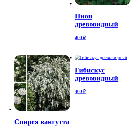
Пион
древовидный
400
₽
Гибискус
древовидный
400
₽
Спирея вангутта