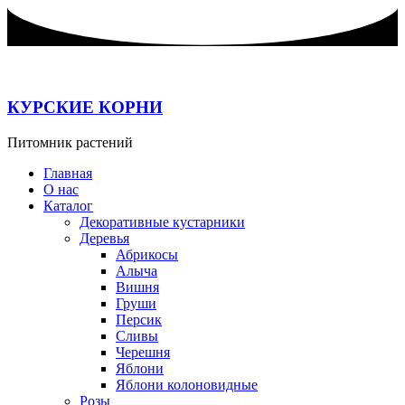
Перейти
к
содержимому
КУРСКИЕ КОРНИ
Питомник растений
Главная
О нас
Каталог
Декоративные кустарники
Деревья
Абрикосы
Алыча
Вишня
Груши
Персик
Сливы
Черешня
Яблони
Яблони колоновидные
Розы