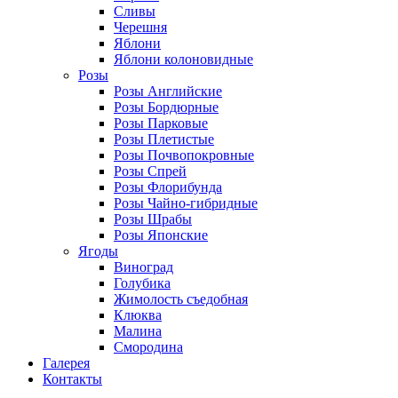
Сливы
Черешня
Яблони
Яблони колоновидные
Розы
Розы Английские
Розы Бордюрные
Розы Парковые
Розы Плетистые
Розы Почвопокровные
Розы Спрей
Розы Флорибунда
Розы Чайно-гибридные
Розы Шрабы
Розы Японские
Ягоды
Виноград
Голубика
Жимолость съедобная
Клюква
Малина
Смородина
Галерея
Контакты