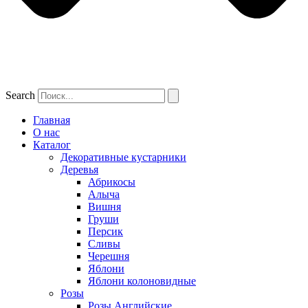
Search
Главная
О нас
Каталог
Декоративные кустарники
Деревья
Абрикосы
Алыча
Вишня
Груши
Персик
Сливы
Черешня
Яблони
Яблони колоновидные
Розы
Розы Английские