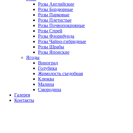
Розы Английские
Розы Бордюрные
Розы Парковые
Розы Плетистые
Розы Почвопокровные
Розы Спрей
Розы Флорибунда
Розы Чайно-гибридные
Розы Шрабы
Розы Японские
Ягоды
Виноград
Голубика
Жимолость съедобная
Клюква
Малина
Смородина
Галерея
Контакты