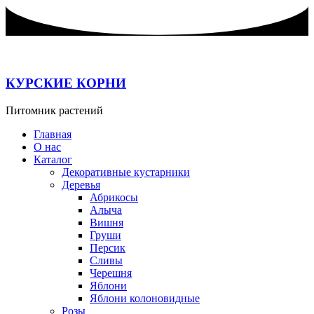
Перейти
к
содержимому
КУРСКИЕ КОРНИ
Питомник растений
Главная
О нас
Каталог
Декоративные кустарники
Деревья
Абрикосы
Алыча
Вишня
Груши
Персик
Сливы
Черешня
Яблони
Яблони колоновидные
Розы