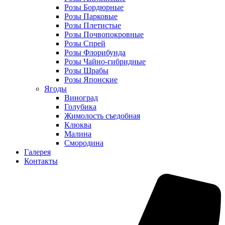
Розы Бордюрные
Розы Парковые
Розы Плетистые
Розы Почвопокровные
Розы Спрей
Розы Флорибунда
Розы Чайно-гибридные
Розы Шрабы
Розы Японские
Ягоды
Виноград
Голубика
Жимолость съедобная
Клюква
Малина
Смородина
Галерея
Контакты