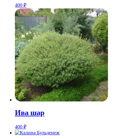
400
₽
Ива шар
400
₽