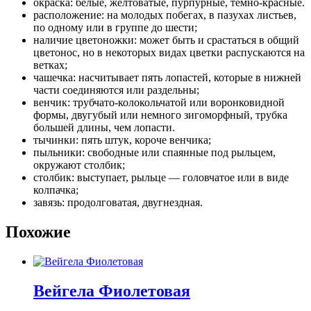
окраска: белые, желтоватые, пурпурные, темно-красные.
расположение: на молодых побегах, в пазухах листьев,
по одному или в группе до шести;
наличие цветоножки: может быть и срастаться в общий
цветонос, но в некоторых видах цветки распускаются на
ветках;
чашечка: насчитывает пять лопастей, которые в нижней
части соединяются или раздельны;
венчик: трубчато-колокольчатой или воронковидной
формы, двугубый или немного зигоморфный, трубка
большей длины, чем лопасти.
тычинки: пять штук, короче венчика;
пыльники: свободные или спаянные под рыльцем,
окружают столбик;
столбик: выступает, рыльце — головчатое или в виде
колпачка;
завязь: продолговатая, двугнездная.
Похожие
Вейгела Фиолетовая