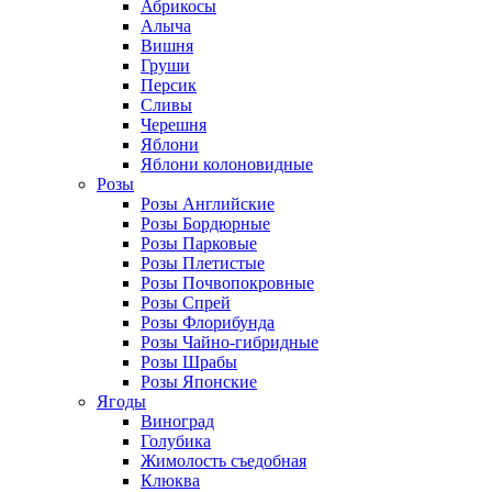
Абрикосы
Алыча
Вишня
Груши
Персик
Сливы
Черешня
Яблони
Яблони колоновидные
Розы
Розы Английские
Розы Бордюрные
Розы Парковые
Розы Плетистые
Розы Почвопокровные
Розы Спрей
Розы Флорибунда
Розы Чайно-гибридные
Розы Шрабы
Розы Японские
Ягоды
Виноград
Голубика
Жимолость съедобная
Клюква