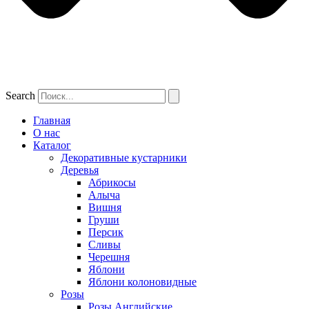
Search
Главная
О нас
Каталог
Декоративные кустарники
Деревья
Абрикосы
Алыча
Вишня
Груши
Персик
Сливы
Черешня
Яблони
Яблони колоновидные
Розы
Розы Английские