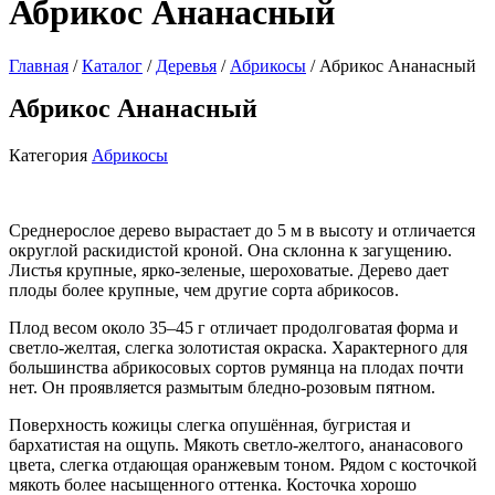
Абрикос Ананасный
Главная
/
Каталог
/
Деревья
/
Абрикосы
/ Абрикос Ананасный
Абрикос Ананасный
Категория
Абрикосы
Среднерослое дерево вырастает до 5 м в высоту и отличается
округлой раскидистой кроной. Она склонна к загущению.
Листья крупные, ярко-зеленые, шероховатые. Дерево дает
плоды более крупные, чем другие сорта абрикосов.
Плод весом около 35–45 г отличает продолговатая форма и
светло-желтая, слегка золотистая окраска. Характерного для
большинства абрикосовых сортов румянца на плодах почти
нет. Он проявляется размытым бледно-розовым пятном.
Поверхность кожицы слегка опушённая, бугристая и
бархатистая на ощупь. Мякоть светло-желтого, ананасового
цвета, слегка отдающая оранжевым тоном. Рядом с косточкой
мякоть более насыщенного оттенка. Косточка хорошо