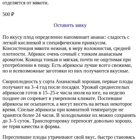
отделяется от мякоти.
500
₽
Оставить завку
По вкусу плод определенно напоминает ананас: сладость с
легкой кислинкой и специфическим привкусом.
Консистенция мякоти нежная, в меру волокнистая, средней
плотности. Абрикос очень сочный с тонким ананасным
ароматом. Кожица тонкая и мягкая, почти не ощутимая при
употреблении в пищу. Есть абрикосы лучше всего свежими,
но и всевозможные заготовки из них получаются вкусные.
Скороплодность у сорта Ананасный хорошая, первые плоды
получают на 3–4 год после посадки. Урожай среднеспелых
абрикосов готов в 15–25-е числа июля на юге, на неделю
позднее он созревает в умеренном климате. Поспевшие
абрикосы не осыпаются, а могут висеть на ветках некоторое
время. Спелые абрикосы при комнатной температуре не
хранятся более 24 часов. В холодильнике их можно сохранять
до 3–5 суток. Транспортировку переносят довольно хорошо,
не теряя качества и формы.
Переспевшие плоды утрачивают свой вкус, быстро становясь