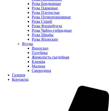
Розы Бордюрные
Розы Парковые
Розы Плетистые
Розы Почвопокровные
Розы Спрей
Розы Флорибунда
Розы Чайно-гибридные
Розы Шрабы
Розы Японские
Ягоды
Виноград
Голубика
Жимолость съедобная
Клюква
Малина
Смородина
Галерея
Контакты