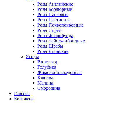
Розы Английские
Розы Бордюрные
Розы Парковые
Розы Плетистые
Розы Почвопокровные
Розы Спрей
Розы Флорибунда
Розы Чайно-гибридные
Розы Шрабы
Розы Японские
Ягоды
Виноград
Голубика
Жимолость съедобная
Клюква
Малина
Смородина
Галерея
Контакты