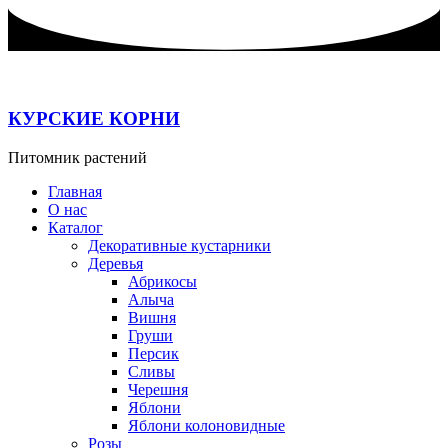
Перейти
к
содержимому
КУРСКИЕ КОРНИ
Питомник растений
Главная
О нас
Каталог
Декоративные кустарники
Деревья
Абрикосы
Алыча
Вишня
Груши
Персик
Сливы
Черешня
Яблони
Яблони колоновидные
Розы