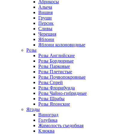
Абрикосы
Алыча
Вишня
Груши
Персик
Сливы
Черешня
Яблони
Яблони колоновидные
Розы
Розы Английские
Розы Бордюрные
Розы Парковые
Розы Плетистые
Розы Почвопокровные
Розы Спрей
Розы Флорибунда
Розы Чайно-гибридные
Розы Шрабы
Розы Японские
Ягоды
Виноград
Голубика
Жимолость съедобная
Клюква