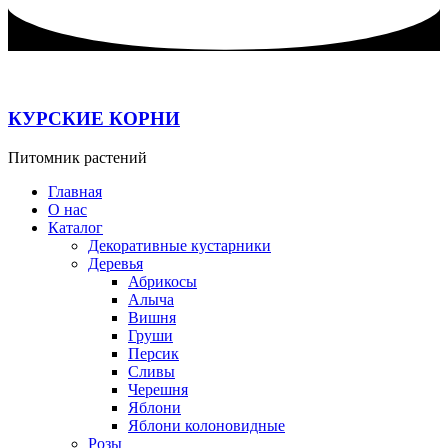
Перейти
к
содержимому
КУРСКИЕ КОРНИ
Питомник растений
Главная
О нас
Каталог
Декоративные кустарники
Деревья
Абрикосы
Алыча
Вишня
Груши
Персик
Сливы
Черешня
Яблони
Яблони колоновидные
Розы