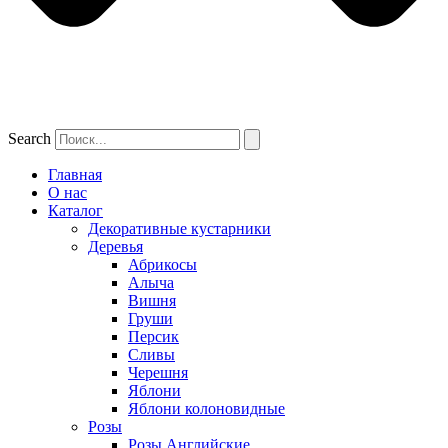
Search
Главная
О нас
Каталог
Декоративные кустарники
Деревья
Абрикосы
Алыча
Вишня
Груши
Персик
Сливы
Черешня
Яблони
Яблони колоновидные
Розы
Розы Английские