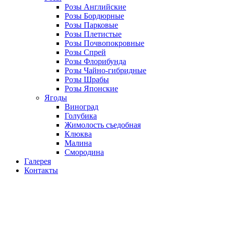
Розы Английские
Розы Бордюрные
Розы Парковые
Розы Плетистые
Розы Почвопокровные
Розы Спрей
Розы Флорибунда
Розы Чайно-гибридные
Розы Шрабы
Розы Японские
Ягоды
Виноград
Голубика
Жимолость съедобная
Клюква
Малина
Смородина
Галерея
Контакты