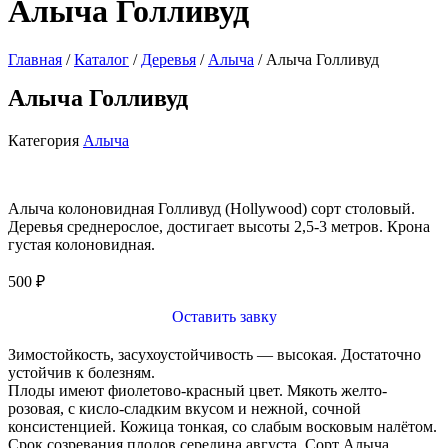
Алыча Голливуд
Главная
/
Каталог
/
Деревья
/
Алыча
/ Алыча Голливуд
Алыча Голливуд
Категория
Алыча
Алыча колоновидная Голливуд (Hollywood) сорт столовый.
Деревья среднерослое, достигает высоты 2,5-3 метров. Крона
густая колоновидная.
500
₽
Оставить завку
Зимостойкость, засухоустойчивость — высокая. Достаточно
устойчив к болезням.
Плоды имеют фиолетово-красный цвет. Мякоть желто-
розовая, с кисло-сладким вкусом и нежной, сочной
консистенцией. Кожица тонкая, со слабым восковым налётом.
Срок созревания плодов середина августа. Сорт Алыча