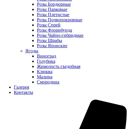
Розы Бордюрные
Розы Парковые
Розы Плетистые
Розы Почвопокровные
Розы Спрей
Розы Флорибунда
Розы Чайно-гибридные
Розы Шрабы
Розы Японские
Ягоды
Виноград
Голубика
Жимолость съедобная
Клюква
Малина
Смородина
Галерея
Контакты