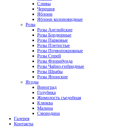
Сливы
Черешня
Яблони
Яблони колоновидные
Розы
Розы Английские
Розы Бордюрные
Розы Парковые
Розы Плетистые
Розы Почвопокровные
Розы Спрей
Розы Флорибунда
Розы Чайно-гибридные
Розы Шрабы
Розы Японские
Ягоды
Виноград
Голубика
Жимолость съедобная
Клюква
Малина
Смородина
Галерея
Контакты