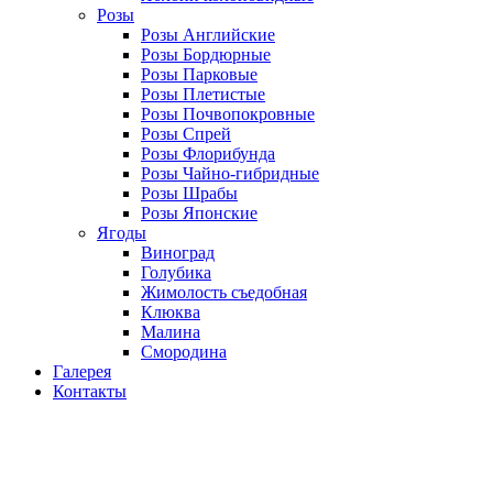
Розы
Розы Английские
Розы Бордюрные
Розы Парковые
Розы Плетистые
Розы Почвопокровные
Розы Спрей
Розы Флорибунда
Розы Чайно-гибридные
Розы Шрабы
Розы Японские
Ягоды
Виноград
Голубика
Жимолость съедобная
Клюква
Малина
Смородина
Галерея
Контакты