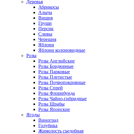
Деревья
Абрикосы
Алыча
Вишня
Груши
Персик
Сливы
Черешня
Яблони
Яблони колоновидные
Розы
Розы Английские
Розы Бордюрные
Розы Парковые
Розы Плетистые
Розы Почвопокровные
Розы Спрей
Розы Флорибунда
Розы Чайно-гибридные
Розы Шрабы
Розы Японские
Ягоды
Виноград
Голубика
Жимолость съедобная