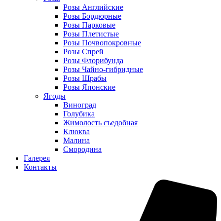
Розы Английские
Розы Бордюрные
Розы Парковые
Розы Плетистые
Розы Почвопокровные
Розы Спрей
Розы Флорибунда
Розы Чайно-гибридные
Розы Шрабы
Розы Японские
Ягоды
Виноград
Голубика
Жимолость съедобная
Клюква
Малина
Смородина
Галерея
Контакты