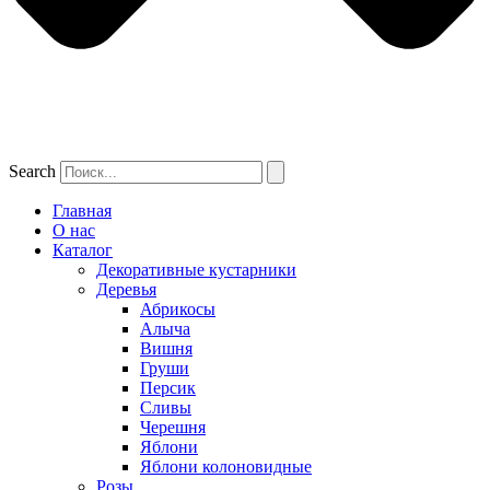
Search
Главная
О нас
Каталог
Декоративные кустарники
Деревья
Абрикосы
Алыча
Вишня
Груши
Персик
Сливы
Черешня
Яблони
Яблони колоновидные
Розы