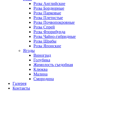
Розы Английские
Розы Бордюрные
Розы Парковые
Розы Плетистые
Розы Почвопокровные
Розы Спрей
Розы Флорибунда
Розы Чайно-гибридные
Розы Шрабы
Розы Японские
Ягоды
Виноград
Голубика
Жимолость съедобная
Клюква
Малина
Смородина
Галерея
Контакты