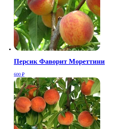
Персик Фаворит Мореттини
600
₽