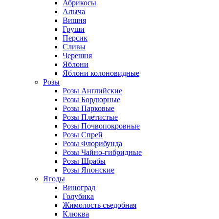
Абрикосы
Алыча
Вишня
Груши
Персик
Сливы
Черешня
Яблони
Яблони колоновидные
Розы
Розы Английские
Розы Бордюрные
Розы Парковые
Розы Плетистые
Розы Почвопокровные
Розы Спрей
Розы Флорибунда
Розы Чайно-гибридные
Розы Шрабы
Розы Японские
Ягоды
Виноград
Голубика
Жимолость съедобная
Клюква