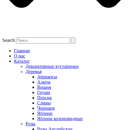
Search
Главная
О нас
Каталог
Декоративные кустарники
Деревья
Абрикосы
Алыча
Вишня
Груши
Персик
Сливы
Черешня
Яблони
Яблони колоновидные
Розы
Розы Английские