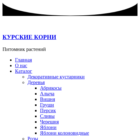
Перейти
к
содержимому
КУРСКИЕ КОРНИ
Питомник растений
Главная
О нас
Каталог
Декоративные кустарники
Деревья
Абрикосы
Алыча
Вишня
Груши
Персик
Сливы
Черешня
Яблони
Яблони колоновидные
Розы