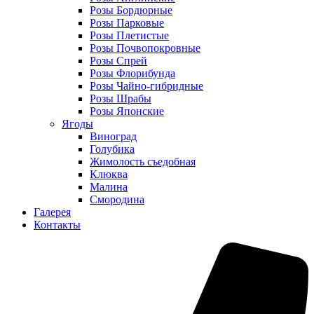
Розы Бордюрные
Розы Парковые
Розы Плетистые
Розы Почвопокровные
Розы Спрей
Розы Флорибунда
Розы Чайно-гибридные
Розы Шрабы
Розы Японские
Ягоды
Виноград
Голубика
Жимолость съедобная
Клюква
Малина
Смородина
Галерея
Контакты