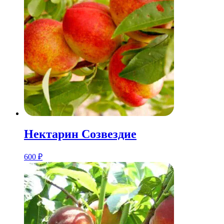
Нектарин Созвездие
600
₽