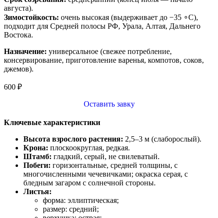
августа).
Зимостойкость:
очень высокая (выдерживает до −35 ∘C),
подходит для Средней полосы РФ, Урала, Алтая, Дальнего
Востока.
Назначение:
универсальное (свежее потребление,
консервирование, приготовление варенья, компотов, соков,
джемов).
600
₽
Оставить завку
Ключевые характеристики
Высота взрослого растения:
2,5–3 м (слаборослый).
Крона:
плоскоокруглая, редкая.
Штамб:
гладкий, серый, не свилеватый.
Побеги:
горизонтальные, средней толщины, с
многочисленными чечевичками; окраска серая, с
бледным загаром с солнечной стороны.
Листья:
форма: эллиптическая;
размер: средний;
верхушка: острая;