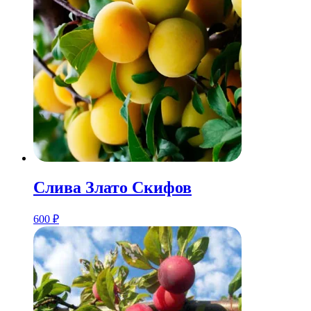
Слива Злато Скифов
600
₽