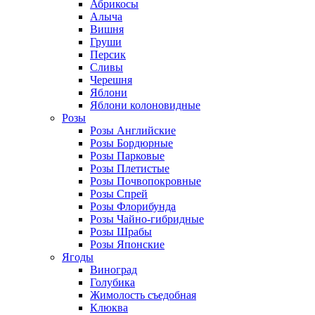
Абрикосы
Алыча
Вишня
Груши
Персик
Сливы
Черешня
Яблони
Яблони колоновидные
Розы
Розы Английские
Розы Бордюрные
Розы Парковые
Розы Плетистые
Розы Почвопокровные
Розы Спрей
Розы Флорибунда
Розы Чайно-гибридные
Розы Шрабы
Розы Японские
Ягоды
Виноград
Голубика
Жимолость съедобная
Клюква