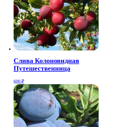
Слива Колоновидная
Путешественница
600
₽