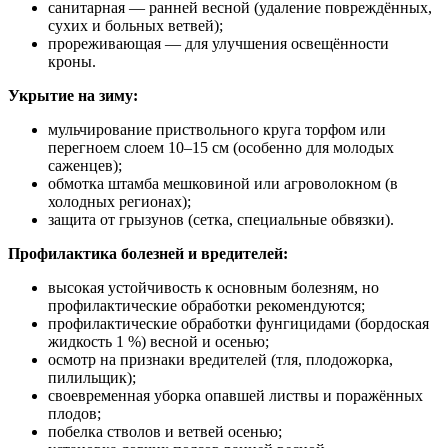
санитарная — ранней весной (удаление повреждённых,
сухих и больных ветвей);
прореживающая — для улучшения освещённости
кроны.
Укрытие на зиму:
мульчирование приствольного круга торфом или
перегноем слоем 10–15 см (особенно для молодых
саженцев);
обмотка штамба мешковиной или агроволокном (в
холодных регионах);
защита от грызунов (сетка, специальные обвязки).
Профилактика болезней и вредителей:
высокая устойчивость к основным болезням, но
профилактические обработки рекомендуются;
профилактические обработки фунгицидами (бордоская
жидкость 1 %) весной и осенью;
осмотр на признаки вредителей (тля, плодожорка,
пилильщик);
своевременная уборка опавшей листвы и поражённых
плодов;
побелка стволов и ветвей осенью;