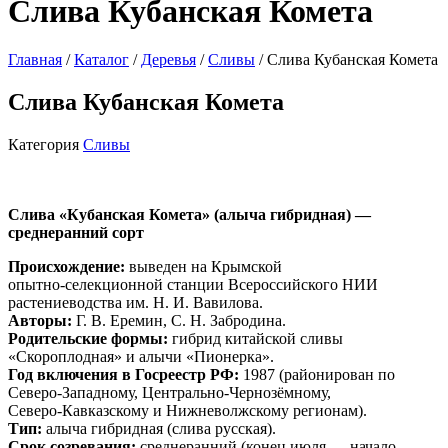
Слива Кубанская Комета
Главная
/
Каталог
/
Деревья
/
Сливы
/ Слива Кубанская Комета
Слива Кубанская Комета
Категория
Сливы
Слива «Кубанская Комета» (алыча гибридная) —
среднеранний сорт
Происхождение:
выведен на Крымской
опытно‑селекционной станции Всероссийского НИИ
растениеводства им. Н. И. Вавилова.
Авторы:
Г. В. Еремин, С. Н. Забродина.
Родительские формы:
гибрид китайской сливы
«Скороплодная» и алычи «Пионерка».
Год включения в Госреестр РФ:
1987 (районирован по
Северо‑Западному, Центрально‑Чернозёмному,
Северо‑Кавказскому и Нижневолжскому регионам).
Тип:
алыча гибридная (слива русская).
Срок созревания:
среднеранний (конец июля — начало