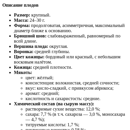
Описание плодов
Размер:
крупный.
Масса:
24–30 г.
Форма:
продолговатая, асимметричная, максимальный
диаметр ближе к основанию.
Брюшной шов:
слабовыраженный, равномерный по
всей длине.
Вершина плода:
округлая.
Воронка:
средней глубины.
Цвет кожицы:
бордовый или красный, с небольшим
восковым налётом.
Кожица:
средней плотности.
Мякоть:
цвет: жёлтый;
консистенция: волокнистая, средней сочности;
вкус: кисло‑сладкий, с привкусом абрикоса;
аромат: средний;
кислотность и сахаристость: средние.
Химический состав (на сырую массу):
растворимые сухие вещества: 12,0 %;
сахара: 7,7 % (в т. ч. сахароза — 3,0 %, моносахара
— 4,7 %);
титруемые кислоты: 1,7 %;
пектиновые вещества: 0,58 %;