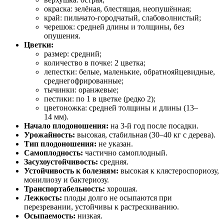
окраска: зелёная, блестящая, неопушённая;
край: пильчато‑городчатый, слабоволнистый;
черешок: средней длины и толщины, без
опушения.
Цветки:
размер: средний;
количество в почке: 2 цветка;
лепестки: белые, маленькие, обратнояйцевидные,
среднегофрированные;
тычинки: оранжевые;
пестики: по 1 в цветке (редко 2);
цветоножка: средней толщины и длины (13–
14 мм).
Начало плодоношения:
на 3‑й год после посадки.
Урожайность:
высокая, стабильная (30–40 кг с дерева).
Тип плодоношения:
не указан.
Самоплодность:
частично самоплодный.
Засухоустойчивость:
средняя.
Устойчивость к болезням:
высокая к клястероспориозу,
монилиозу и бактериозу.
Транспортабельность:
хорошая.
Лежкость:
плоды долго не осыпаются при
перезревании, устойчивы к растрескиванию.
Осыпаемость:
низкая.