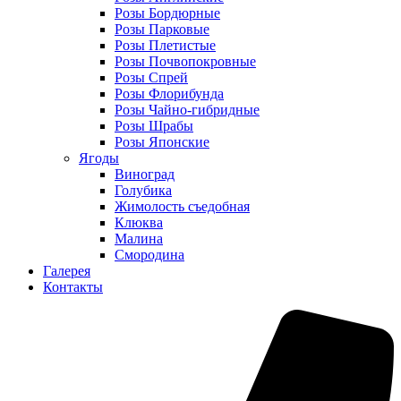
Розы Бордюрные
Розы Парковые
Розы Плетистые
Розы Почвопокровные
Розы Спрей
Розы Флорибунда
Розы Чайно-гибридные
Розы Шрабы
Розы Японские
Ягоды
Виноград
Голубика
Жимолость съедобная
Клюква
Малина
Смородина
Галерея
Контакты