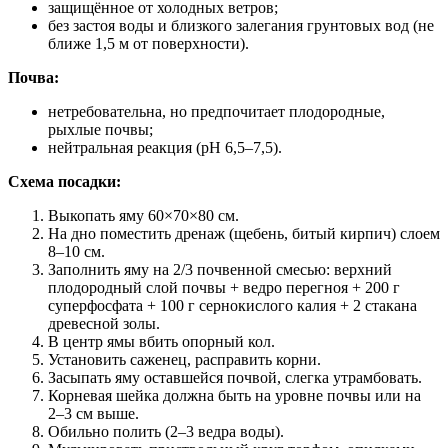
защищённое от холодных ветров;
без застоя воды и близкого залегания грунтовых вод (не
ближе 1,5 м от поверхности).
Почва:
нетребовательна, но предпочитает плодородные,
рыхлые почвы;
нейтральная реакция (pH 6,5–7,5).
Схема посадки:
Выкопать яму 60×70×80 см.
На дно поместить дренаж (щебень, битый кирпич) слоем
8–10 см.
Заполнить яму на 2/3 почвенной смесью: верхний
плодородный слой почвы + ведро перегноя + 200 г
суперфосфата + 100 г сернокислого калия + 2 стакана
древесной золы.
В центр ямы вбить опорный кол.
Установить саженец, расправить корни.
Засыпать яму оставшейся почвой, слегка утрамбовать.
Корневая шейка должна быть на уровне почвы или на
2–3 см выше.
Обильно полить (2–3 ведра воды).