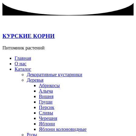
Перейти
к
содержимому
КУРСКИЕ КОРНИ
Питомник растений
Главная
О нас
Каталог
Декоративные кустарники
Деревья
Абрикосы
Алыча
Вишня
Груши
Персик
Сливы
Черешня
Яблони
Яблони колоновидные
Розы