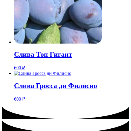
Слива Топ Гигант
600
₽
Слива Гросса ди Филисио
600
₽