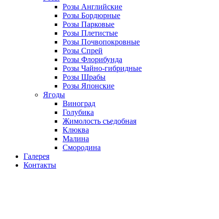
Розы Английские
Розы Бордюрные
Розы Парковые
Розы Плетистые
Розы Почвопокровные
Розы Спрей
Розы Флорибунда
Розы Чайно-гибридные
Розы Шрабы
Розы Японские
Ягоды
Виноград
Голубика
Жимолость съедобная
Клюква
Малина
Смородина
Галерея
Контакты