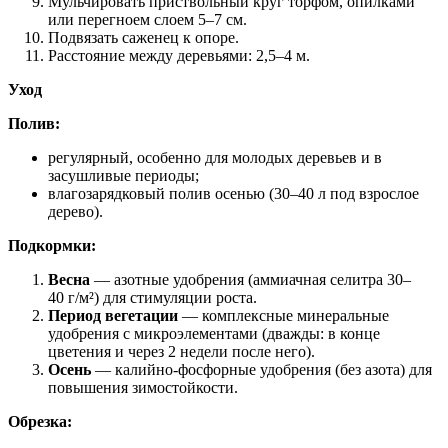
Мульчировать приствольный круг торфом, опилками
или перегноем слоем 5–7 см.
Подвязать саженец к опоре.
Расстояние между деревьями: 2,5–4 м.
Уход
Полив:
регулярный, особенно для молодых деревьев и в
засушливые периоды;
влагозарядковый полив осенью (30–40 л под взрослое
дерево).
Подкормки:
Весна
— азотные удобрения (аммиачная селитра 30–
40 г/м²) для стимуляции роста.
Период вегетации
— комплексные минеральные
удобрения с микроэлементами (дважды: в конце
цветения и через 2 недели после него).
Осень
— калийно‑фосфорные удобрения (без азота) для
повышения зимостойкости.
Обрезка: