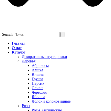
Search
Главная
О нас
Каталог
Декоративные кустарники
Деревья
Абрикосы
Алыча
Вишня
Груши
Персик
Сливы
Черешня
Яблони
Яблони колоновидные
Розы
Розы Английские