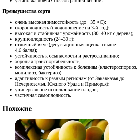
установка ловчих поясов ранней весной.
Преимущества сорта
очень высокая зимостойкость (до −35 ∘C);
скороплодность (плодоношение на 3‑й год);
высокая и стабильная урожайность (30–40 кг с дерева);
крупноплодность (24–30 г);
отличный вкус (дегустационная оценка свыше
4,6 балла);
устойчивость к осыпаемости и растрескиванию;
хорошая транспортабельность;
комплексная устойчивость к болезням (клястероспориоз,
монилиоз, бактериоз);
адаптивность к разным регионам (от Закавказья до
Нечерноземья, Южного Урала и Приморья);
универсальное использование плодов;
частичная самоплодность.
Похожие