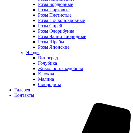
Розы Бордюрные
Розы Парковые
Розы Плетистые
Розы Почвопокровные
Розы Спрей
Розы Флорибунда
Розы Чайно-гибридные
Розы Шрабы
Розы Японские
Ягоды
Виноград
Голубика
Жимолость съедобная
Клюква
Малина
Смородина
Галерея
Контакты