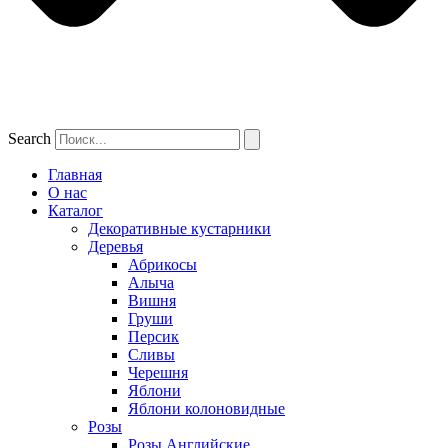
Search
Главная
О нас
Каталог
Декоративные кустарники
Деревья
Абрикосы
Алыча
Вишня
Груши
Персик
Сливы
Черешня
Яблони
Яблони колоновидные
Розы
Розы Английские