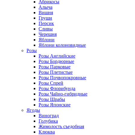
Абрикосы
Алыча
Вишня
Груши
Персик
Сливы
Черешня
Яблони
Яблони колоновидные
Розы
Розы Английские
Розы Бордюрные
Розы Парковые
Розы Плетистые
Розы Почвопокровные
Розы Спрей
Розы Флорибунда
Розы Чайно-гибридные
Розы Шрабы
Розы Японские
Ягоды
Виноград
Голубика
Жимолость съедобная
Клюква