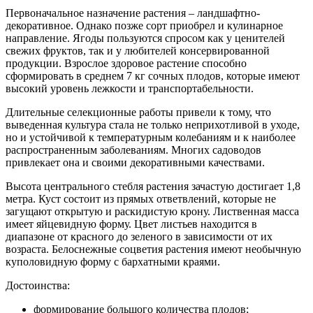
Первоначальное назначение растения – ландшафтно-
декоративное. Однако позже сорт приобрел и кулинарное
направление. Ягоды пользуются спросом как у ценителей
свежих фруктов, так и у любителей консервированной
продукции. Взрослое здоровое растение способно
сформировать в среднем 7 кг сочных плодов, которые имеют
высокий уровень лежкости и транспортабельности.
Длительные селекционные работы привели к тому, что
выведенная культура стала не только неприхотливой в уходе,
но и устойчивой к температурным колебаниям и к наиболее
распространенным заболеваниям. Многих садоводов
привлекает она и своими декоративными качествами.
Высота центрального стебля растения зачастую достигает 1,8
метра. Куст состоит из прямых ответвлений, которые не
загущают открытую и раскидистую крону. Лиственная масса
имеет яйцевидную форму. Цвет листьев находится в
диапазоне от красного до зеленого в зависимости от их
возраста. Белоснежные соцветия растения имеют необычную
куполовидную форму с бархатными краями.
Достоинства:
формирование большого количества плодов;