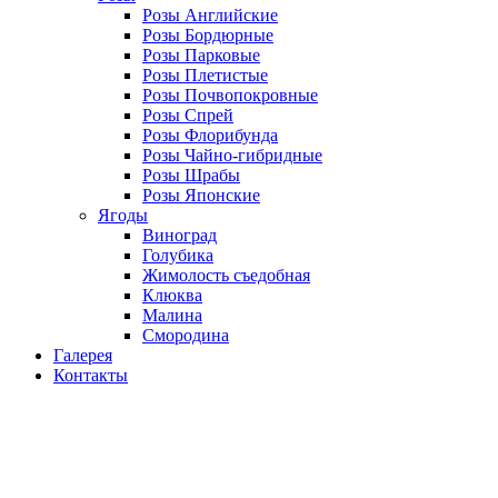
Розы Английские
Розы Бордюрные
Розы Парковые
Розы Плетистые
Розы Почвопокровные
Розы Спрей
Розы Флорибунда
Розы Чайно-гибридные
Розы Шрабы
Розы Японские
Ягоды
Виноград
Голубика
Жимолость съедобная
Клюква
Малина
Смородина
Галерея
Контакты