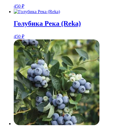
450
₽
Голубика Река (Reka)
450
₽