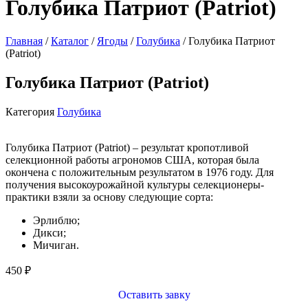
Голубика Патриот (Patriot)
Главная
/
Каталог
/
Ягоды
/
Голубика
/ Голубика Патриот
(Patriot)
Голубика Патриот (Patriot)
Категория
Голубика
Голубика Патриот (Patriot) – результат кропотливой
селекционной работы агрономов США, которая была
окончена с положительным результатом в 1976 году. Для
получения высокоурожайной культуры селекционеры-
практики взяли за основу следующие сорта:
Эрлиблю;
Дикси;
Мичиган.
450
₽
Оставить завку