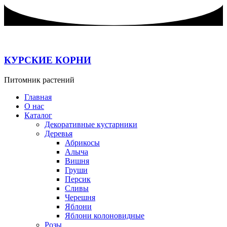
Перейти
к
содержимому
КУРСКИЕ КОРНИ
Питомник растений
Главная
О нас
Каталог
Декоративные кустарники
Деревья
Абрикосы
Алыча
Вишня
Груши
Персик
Сливы
Черешня
Яблони
Яблони колоновидные
Розы