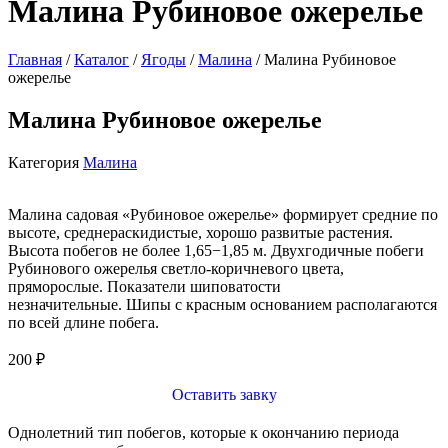
Малина Рубиновое ожерелье
Главная
/
Каталог
/
Ягоды
/
Малина
/ Малина Рубиновое
ожерелье
Малина Рубиновое ожерелье
Категория
Малина
Малина садовая «Рубиновое ожерелье» формирует средние по
высоте, среднераскидистые, хорошо развитые растения.
Высота побегов не более 1,65−1,85 м. Двухгодичные побеги
Рубинового ожерелья светло-коричневого цвета,
пряморослые. Показатели шиповатости
незначительные.
Шипы с красным основанием располагаются
по всей длине побега.
200
₽
Оставить завку
Однолетний тип побегов, которые к окончанию периода