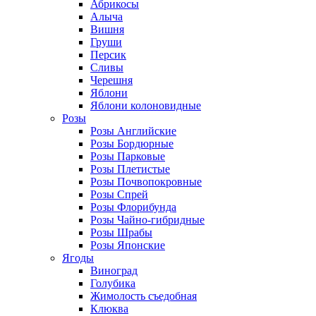
Абрикосы
Алыча
Вишня
Груши
Персик
Сливы
Черешня
Яблони
Яблони колоновидные
Розы
Розы Английские
Розы Бордюрные
Розы Парковые
Розы Плетистые
Розы Почвопокровные
Розы Спрей
Розы Флорибунда
Розы Чайно-гибридные
Розы Шрабы
Розы Японские
Ягоды
Виноград
Голубика
Жимолость съедобная
Клюква