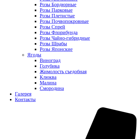
Розы Бордюрные
Розы Парковые
Розы Плетистые
Розы Почвопокровные
Розы Спрей
Розы Флорибунда
Розы Чайно-гибридные
Розы Шрабы
Розы Японские
Ягоды
Виноград
Голубика
Жимолость съедобная
Клюква
Малина
Смородина
Галерея
Контакты