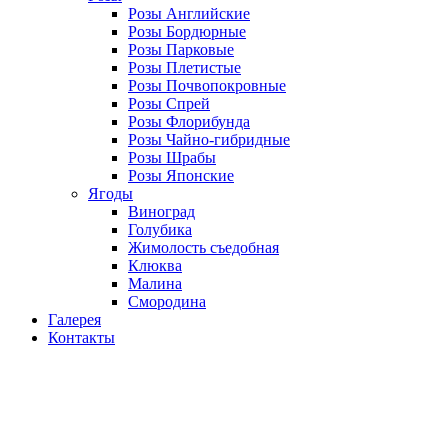
Розы Английские
Розы Бордюрные
Розы Парковые
Розы Плетистые
Розы Почвопокровные
Розы Спрей
Розы Флорибунда
Розы Чайно-гибридные
Розы Шрабы
Розы Японские
Ягоды
Виноград
Голубика
Жимолость съедобная
Клюква
Малина
Смородина
Галерея
Контакты