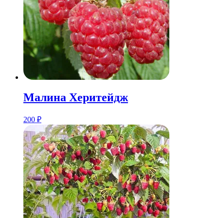
Малина Херитейдж
200
₽