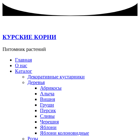
Перейти
к
содержимому
КУРСКИЕ КОРНИ
Питомник растений
Главная
О нас
Каталог
Декоративные кустарники
Деревья
Абрикосы
Алыча
Вишня
Груши
Персик
Сливы
Черешня
Яблони
Яблони колоновидные
Розы