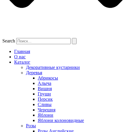
Search
Главная
О нас
Каталог
Декоративные кустарники
Деревья
Абрикосы
Алыча
Вишня
Груши
Персик
Сливы
Черешня
Яблони
Яблони колоновидные
Розы
Розы Английские