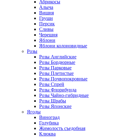
Абрикосы
Алыча
Вишня
Груши
Персик
Сливы
Черешня
Яблони
Яблони колоновидные
Розы
Розы Английские
Розы Бордюрные
Розы Парковые
Розы Плетистые
Розы Почвопокровные
Розы Спрей
Розы Флорибунда
Розы Чайно-гибридные
Розы Шрабы
Розы Японские
Ягоды
Виноград
Голубика
Жимолость съедобная
Клюква