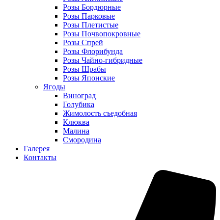
Розы Бордюрные
Розы Парковые
Розы Плетистые
Розы Почвопокровные
Розы Спрей
Розы Флорибунда
Розы Чайно-гибридные
Розы Шрабы
Розы Японские
Ягоды
Виноград
Голубика
Жимолость съедобная
Клюква
Малина
Смородина
Галерея
Контакты