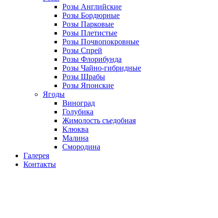
Розы Английские
Розы Бордюрные
Розы Парковые
Розы Плетистые
Розы Почвопокровные
Розы Спрей
Розы Флорибунда
Розы Чайно-гибридные
Розы Шрабы
Розы Японские
Ягоды
Виноград
Голубика
Жимолость съедобная
Клюква
Малина
Смородина
Галерея
Контакты