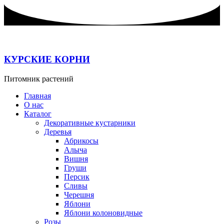
Перейти
к
содержимому
КУРСКИЕ КОРНИ
Питомник растений
Главная
О нас
Каталог
Декоративные кустарники
Деревья
Абрикосы
Алыча
Вишня
Груши
Персик
Сливы
Черешня
Яблони
Яблони колоновидные
Розы