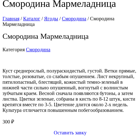
Смородина Мармеладница
Главная
/
Каталог
/
Ягоды
/
Смородина
/ Смородина
Мармеладница
Смородина Мармеладница
Категория
Смородина
Куст среднерослый, полураскидистый, густой. Ветки прямые,
толстые, розоватые, со слабым опушением. Лист некрупный,
пятилопастный, блестящий, кожистый темно-зеленый в
нижней части сильно опушенный, вогнутый с волнистым
зубчатым краем. Весной сначала появляются бутоны, а затем
листва. Цветки зеленые, собраны в кисть по 8-12 штук, кисти
крепятся вместе по 3-5. Цветение длится около 2-х недель.
Культура отличается повышенным побегообразованием.
300
₽
Оставить завку