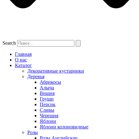
Search
Главная
О нас
Каталог
Декоративные кустарники
Деревья
Абрикосы
Алыча
Вишня
Груши
Персик
Сливы
Черешня
Яблони
Яблони колоновидные
Розы
Розы Английские