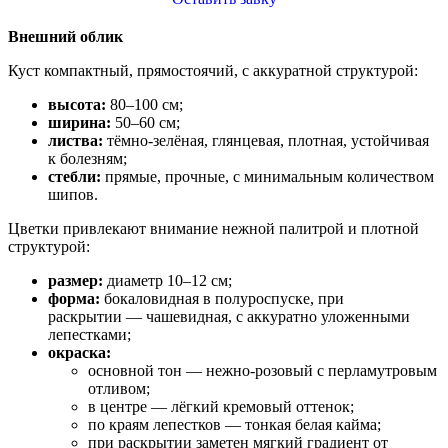
Внешний облик
Куст компактный, прямостоячий, с аккуратной структурой:
высота:
80–100 см;
ширина:
50–60 см;
листва:
тёмно‑зелёная, глянцевая, плотная, устойчивая
к болезням;
стебли:
прямые, прочные, с минимальным количеством
шипов.
Цветки привлекают внимание нежной палитрой и плотной
структурой:
размер:
диаметр 10–12 см;
форма:
бокаловидная в полуроспуске, при
раскрытии — чашевидная, с аккуратно уложенными
лепестками;
окраска:
основной тон — нежно‑розовый с перламутровым
отливом;
в центре — лёгкий кремовый оттенок;
по краям лепестков — тонкая белая кайма;
при раскрытии заметен мягкий градиент от