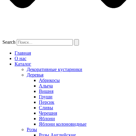
Search
Главная
О нас
Каталог
Декоративные кустарники
Деревья
Абрикосы
Алыча
Вишня
Груши
Персик
Сливы
Черешня
Яблони
Яблони колоновидные
Розы
Розы Английские