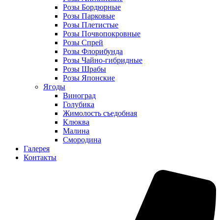
Розы Бордюрные
Розы Парковые
Розы Плетистые
Розы Почвопокровные
Розы Спрей
Розы Флорибунда
Розы Чайно-гибридные
Розы Шрабы
Розы Японские
Ягоды
Виноград
Голубика
Жимолость съедобная
Клюква
Малина
Смородина
Галерея
Контакты