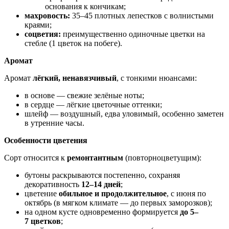
основания к кончикам;
махровость:
35–45 плотных лепестков с волнистыми
краями;
соцветия:
преимущественно одиночные цветки на
стебле (1 цветок на побеге).
Аромат
Аромат
лёгкий, ненавязчивый
, с тонкими нюансами:
в основе — свежие зелёные ноты;
в сердце — лёгкие цветочные оттенки;
шлейф — воздушный, едва уловимый, особенно заметен
в утренние часы.
Особенности цветения
Сорт относится к
ремонтантным
(повторноцветущим):
бутоны раскрываются постепенно, сохраняя
декоративность
12–14 дней
;
цветение
обильное и продолжительное
, с июня по
октябрь (в мягком климате — до первых заморозков);
на одном кусте одновременно формируется
до 5–
7 цветков
;