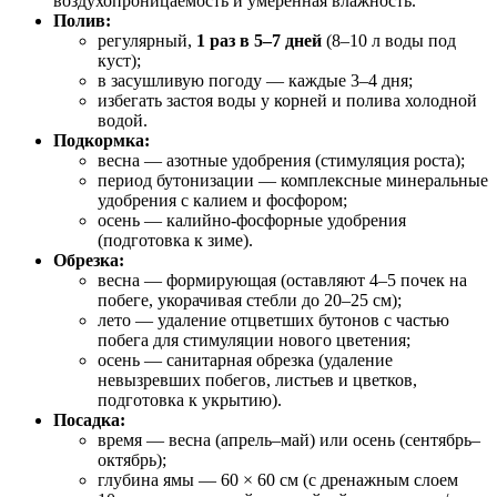
воздухопроницаемость и умеренная влажность.
Полив:
регулярный,
1 раз в 5–7 дней
(8–10 л воды под
куст);
в засушливую погоду — каждые 3–4 дня;
избегать застоя воды у корней и полива холодной
водой.
Подкормка:
весна — азотные удобрения (стимуляция роста);
период бутонизации — комплексные минеральные
удобрения с калием и фосфором;
осень — калийно‑фосфорные удобрения
(подготовка к зиме).
Обрезка:
весна — формирующая (оставляют 4–5 почек на
побеге, укорачивая стебли до 20–25 см);
лето — удаление отцветших бутонов с частью
побега для стимуляции нового цветения;
осень — санитарная обрезка (удаление
невызревших побегов, листьев и цветков,
подготовка к укрытию).
Посадка:
время — весна (апрель–май) или осень (сентябрь–
октябрь);
глубина ямы — 60 × 60 см (с дренажным слоем