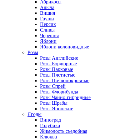
Абрикосы
Алыча
Вишня
Груши
Персик
Сливы
Черешня
Яблони
Яблони колоновидные
Розы
Розы Английские
Розы Бордюрные
Розы Парковые
Розы Плетистые
Розы Почвопокровные
Розы Спрей
Розы Флорибунда
Розы Чайно-гибридные
Розы Шрабы
Розы Японские
Ягоды
Виноград
Голубика
Жимолость съедобная
Клюква