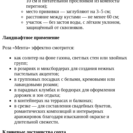
10 см и питательной прослойкой из компоста/
перегноя);
место прививки — заглубляют на 3–5 см;
расстояние между кустами — не менее 60 см;
участок — без застоя воды, с лёгким уклоном,
защищённый от сквозняков.
Ландшафтное применение
Роза «Мента» эффектно смотрится:
как солитер на фоне газона, светлых стен или хвойных
групп;
в розариях и миксбордерах для создания нежных
пастельных акцентов;
в групповых посадках с белыми, кремовыми или
лавандовыми розами;
в парадных клумбах и бордюрах для оформления
дорожек и зон отдыха;
в контейнерах на террасах и балконах;
в срезке — для составления свадебных букетов,
романтических композиций и интерьерных
аранжировок благодаря изысканной окраске и
длительной свежести.
Ключевые достоинства сорта