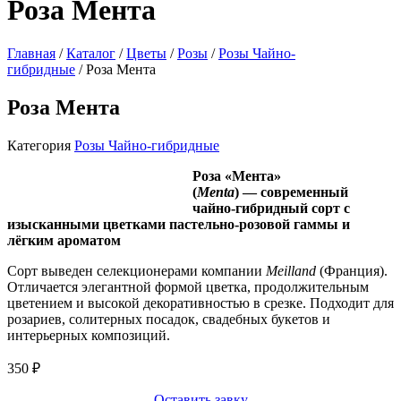
Роза Мента
Главная
/
Каталог
/
Цветы
/
Розы
/
Розы Чайно-
гибридные
/ Роза Мента
Роза Мента
Категория
Розы Чайно-гибридные
Роза «Мента»
(
Menta
) — современный
чайно‑гибридный сорт с
изысканными цветками пастельно‑розовой гаммы и
лёгким ароматом
Сорт выведен селекционерами компании
Meilland
(Франция).
Отличается элегантной формой цветка, продолжительным
цветением и высокой декоративностью в срезке. Подходит для
розариев, солитерных посадок, свадебных букетов и
интерьерных композиций.
350
₽
Оставить завку