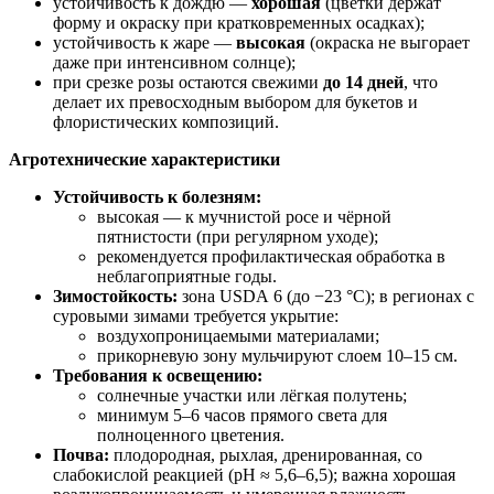
устойчивость к дождю —
хорошая
(цветки держат
форму и окраску при кратковременных осадках);
устойчивость к жаре —
высокая
(окраска не выгорает
даже при интенсивном солнце);
при срезке розы остаются свежими
до 14 дней
, что
делает их превосходным выбором для букетов и
флористических композиций.
Агротехнические характеристики
Устойчивость к болезням:
высокая — к мучнистой росе и чёрной
пятнистости (при регулярном уходе);
рекомендуется профилактическая обработка в
неблагоприятные годы.
Зимостойкость:
зона USDA 6 (до −23 °C); в регионах с
суровыми зимами требуется укрытие:
воздухопроницаемыми материалами;
прикорневую зону мульчируют слоем 10–15 см.
Требования к освещению:
солнечные участки или лёгкая полутень;
минимум 5–6 часов прямого света для
полноценного цветения.
Почва:
плодородная, рыхлая, дренированная, со
слабокислой реакцией (pH ≈ 5,6–6,5); важна хорошая