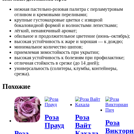
нежная пастельно‑розовая палитра с перламутровым
отливом и кремовыми переливами;
крупные густомахровые цветки с изящной
бокаловидной формой и волнистыми лепестками;
лёгкий, ненавязчивый аромат;
обильное и продолжительное цветение (июнь–октябрь);
высокая устойчивость к жаре и хорошая — к дождю;
минимальное количество шипов;
приемлемая зимостойкость при укрытии;
высокая устойчивость к болезням при профилактике;
отличная стойкость в срезке (до 14 дней);
универсальность (солитеры, клумбы, контейнеры,
срезка).
Похожие
Розa
Розa
Розa
Прауд
Вайт
Виктори
Кахала
Розa