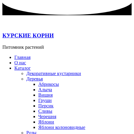
Перейти
к
содержимому
КУРСКИЕ КОРНИ
Питомник растений
Главная
О нас
Каталог
Декоративные кустарники
Деревья
Абрикосы
Алыча
Вишня
Груши
Персик
Сливы
Черешня
Яблони
Яблони колоновидные
Розы