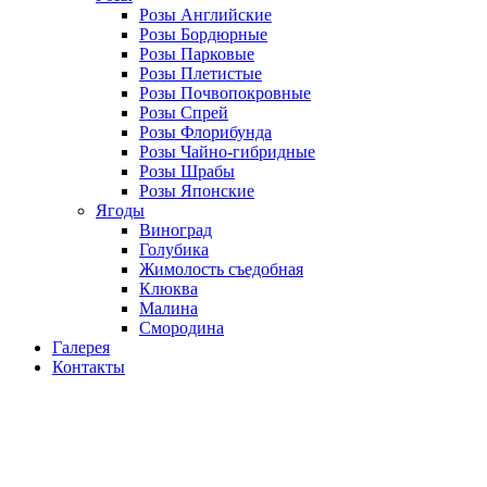
Розы Английские
Розы Бордюрные
Розы Парковые
Розы Плетистые
Розы Почвопокровные
Розы Спрей
Розы Флорибунда
Розы Чайно-гибридные
Розы Шрабы
Розы Японские
Ягоды
Виноград
Голубика
Жимолость съедобная
Клюква
Малина
Смородина
Галерея
Контакты