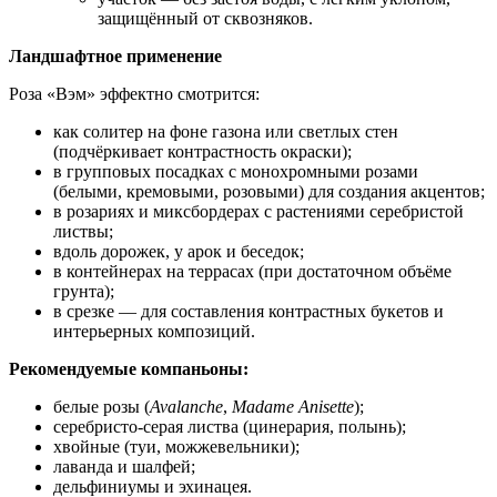
защищённый от сквозняков.
Ландшафтное применение
Роза «Вэм» эффектно смотрится:
как солитер на фоне газона или светлых стен
(подчёркивает контрастность окраски);
в групповых посадках с монохромными розами
(белыми, кремовыми, розовыми) для создания акцентов;
в розариях и миксбордерах с растениями серебристой
листвы;
вдоль дорожек, у арок и беседок;
в контейнерах на террасах (при достаточном объёме
грунта);
в срезке — для составления контрастных букетов и
интерьерных композиций.
Рекомендуемые компаньоны:
белые розы (
Avalanche
,
Madame Anisette
);
серебристо‑серая листва (цинерария, полынь);
хвойные (туи, можжевельники);
лаванда и шалфей;
дельфиниумы и эхинацея.