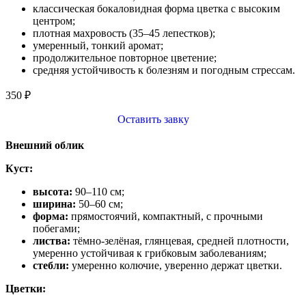
классическая бокаловидная форма цветка с высоким
центром;
плотная махровость (35–45 лепестков);
умеренный, тонкий аромат;
продолжительное повторное цветение;
средняя устойчивость к болезням и погодным стрессам.
350
₽
Оставить завку
Внешний облик
Куст:
высота:
90–110 см;
ширина:
50–60 см;
форма:
прямостоячий, компактный, с прочными
побегами;
листва:
тёмно‑зелёная, глянцевая, средней плотности,
умеренно устойчивая к грибковым заболеваниям;
стебли:
умеренно колючие, уверенно держат цветки.
Цветки: