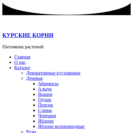
Перейти
к
содержимому
КУРСКИЕ КОРНИ
Питомник растений
Главная
О нас
Каталог
Декоративные кустарники
Деревья
Абрикосы
Алыча
Вишня
Груши
Персик
Сливы
Черешня
Яблони
Яблони колоновидные
Розы