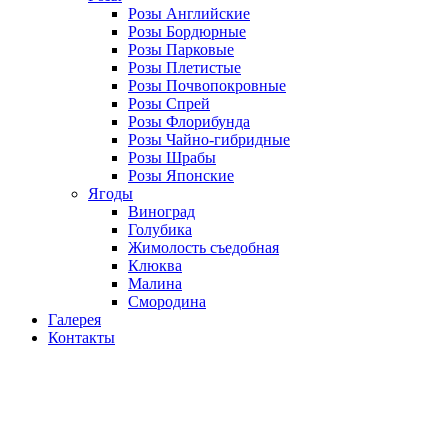
Розы Английские
Розы Бордюрные
Розы Парковые
Розы Плетистые
Розы Почвопокровные
Розы Спрей
Розы Флорибунда
Розы Чайно-гибридные
Розы Шрабы
Розы Японские
Ягоды
Виноград
Голубика
Жимолость съедобная
Клюква
Малина
Смородина
Галерея
Контакты