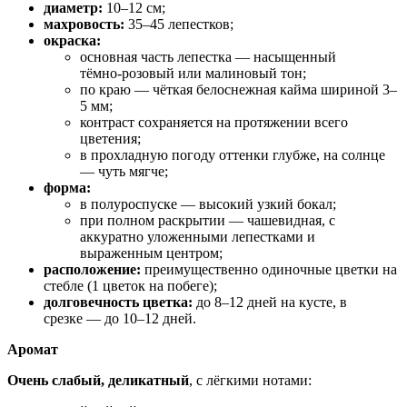
диаметр:
10–12 см;
махровость:
35–45 лепестков;
окраска:
основная часть лепестка — насыщенный
тёмно‑розовый или малиновый тон;
по краю — чёткая белоснежная кайма шириной 3–
5 мм;
контраст сохраняется на протяжении всего
цветения;
в прохладную погоду оттенки глубже, на солнце
— чуть мягче;
форма:
в полуроспуске — высокий узкий бокал;
при полном раскрытии — чашевидная, с
аккуратно уложенными лепестками и
выраженным центром;
расположение:
преимущественно одиночные цветки на
стебле (1 цветок на побеге);
долговечность цветка:
до 8–12 дней на кусте, в
срезке — до 10–12 дней.
Аромат
Очень слабый, деликатный
, с лёгкими нотами: