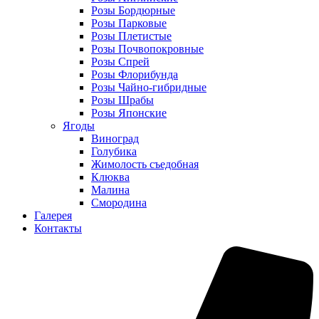
Розы Бордюрные
Розы Парковые
Розы Плетистые
Розы Почвопокровные
Розы Спрей
Розы Флорибунда
Розы Чайно-гибридные
Розы Шрабы
Розы Японские
Ягоды
Виноград
Голубика
Жимолость съедобная
Клюква
Малина
Смородина
Галерея
Контакты