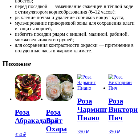
побегов;
перед посадкой — замачивание саженцев в тёплой воде
с стимулятором корнеобразования (6–12 часов);
рыхление почвы и удаление сорняков вокруг куста;
мульчирование прикорневой зоны для сохранения влаги
и защиты корней;
избегать посадки рядом с вишней, малиной, рябиной,
можжевельником и грушей;
для сохранения контрастности окраски — притенение в
полуденные часы в жарком климате.
Похожие
Розa
Розa
Чарминг
Виктори
Розa
Розa
Пиано
Пич
Абракадабра
Вайт
Охара
350
₽
350
₽
350
₽