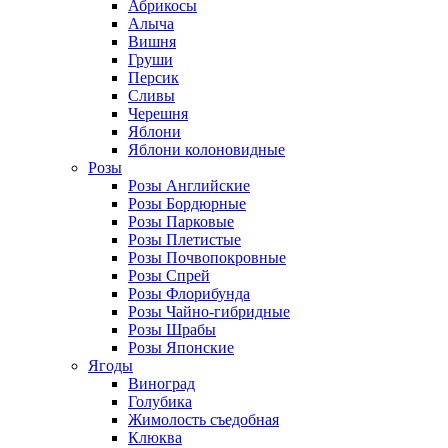
Абрикосы
Алыча
Вишня
Груши
Персик
Сливы
Черешня
Яблони
Яблони колоновидные
Розы
Розы Английские
Розы Бордюрные
Розы Парковые
Розы Плетистые
Розы Почвопокровные
Розы Спрей
Розы Флорибунда
Розы Чайно-гибридные
Розы Шрабы
Розы Японские
Ягоды
Виноград
Голубика
Жимолость съедобная
Клюква