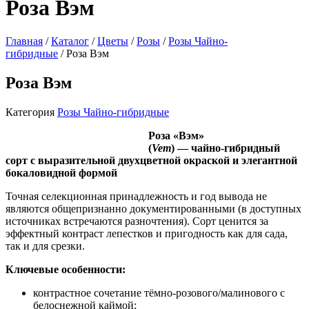
Роза Вэм
Главная
/
Каталог
/
Цветы
/
Розы
/
Розы Чайно-
гибридные
/ Роза Вэм
Роза Вэм
Категория
Розы Чайно-гибридные
Роза «Вэм»
(
Vem
) — чайно‑гибридный
сорт с выразительной двухцветной окраской и элегантной
бокаловидной формой
Точная селекционная принадлежность и год вывода не
являются общепризнанно документированными (в доступных
источниках встречаются разночтения). Сорт ценится за
эффектный контраст лепестков и пригодность как для сада,
так и для срезки.
Ключевые особенности:
контрастное сочетание тёмно‑розового/малинового с
белоснежной каймой;