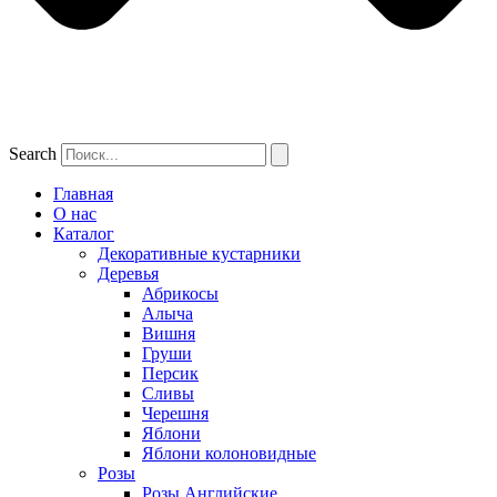
Search
Главная
О нас
Каталог
Декоративные кустарники
Деревья
Абрикосы
Алыча
Вишня
Груши
Персик
Сливы
Черешня
Яблони
Яблони колоновидные
Розы
Розы Английские