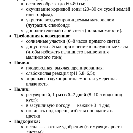
осенняя обрезка до 60–80 см;
окучивание корневой зоны (20–30 см сухой землёй
или торфом);
укрытие воздухопроницаемым материалом
(лутрасил, спанбонд);
дополнительный слой снега (по возможности).
Требования к освещению:
солнечные участки (6–8 часов прямого света);
допустимо лёгкое притенение в полуденные часы
(чтобы избежать излишнего выцветания
малинового тона).
Почва:
плодородная, рыхлая, дренированная;
слабокислая реакция (pH 5,8–6,5);
хорошая воздухопроницаемость и умеренная
влажность.
Полив:
регулярный,
1 раз в 5–7 дней
(8–10 л воды под
куст);
в засушливую погоду — каждые 3–4 дня;
поливать под корень, избегая попадания на
цветки.
Подкормка:
весна — азотные удобрения (стимуляция роста
листвы);