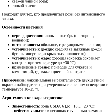
свежей чайной розы;
тонкой зелени.
Подходит для тех, кто предпочитает розы без интенсивного
запаха.
Особенности цветения
период цветения:
июнь — октябрь (повторное,
волнами);
интенсивность:
обильное, с регулярными волнами;
устойчивость к дождю:
средняя (в затяжные дожди
бутоны могут не раскрываться полностью);
устойчивость к жаре:
хорошая (окраска сохраняет
контраст при температуре до +30 °C);
применение в срезке:
пригоден для букетов и
композиций, где важен цветовой контраст.
Примечание:
максимальная выразительность двухцветной
окраски наблюдается при умеренном солнечном освещении и
температуре 18–25 °C.
Агротехнические характеристики
Зимостойкость:
зона USDA 6 (до −18…−23 °C);
требуется укрытие
в регионах с суровыми зимами: