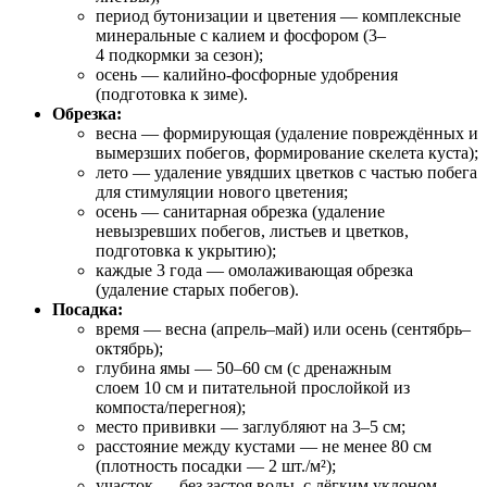
период бутонизации и цветения — комплексные
минеральные с калием и фосфором (3–
4 подкормки за сезон);
осень — калийно‑фосфорные удобрения
(подготовка к зиме).
Обрезка:
весна — формирующая (удаление повреждённых и
вымерзших побегов, формирование скелета куста);
лето — удаление увядших цветков с частью побега
для стимуляции нового цветения;
осень — санитарная обрезка (удаление
невызревших побегов, листьев и цветков,
подготовка к укрытию);
каждые 3 года — омолаживающая обрезка
(удаление старых побегов).
Посадка:
время — весна (апрель–май) или осень (сентябрь–
октябрь);
глубина ямы — 50–60 см (с дренажным
слоем 10 см и питательной прослойкой из
компоста/перегноя);
место прививки — заглубляют на 3–5 см;
расстояние между кустами — не менее 80 см
(плотность посадки — 2 шт./м²);
участок — без застоя воды, с лёгким уклоном,