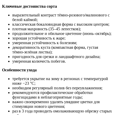
Ключевые достоинства сорта
выразительный контраст тёмно‑розового/малинового с
белой каймой;
классическая бокаловидная форма с высоким центром;
плотная махровость (35–45 лепестков);
продолжительное и обильное цветение (июнь–октябрь);
хорошая устойчивость к жаре;
умеренная устойчивость к болезням;
декоративность куста (компактная форма, густая
тёмно‑зелёная листва);
пригодность для срезки и ландшафтного дизайна;
умеренная колючесть побегов.
Особенности ухода
требуется укрытие на зиму в регионах с температурой
ниже −23 °C;
необходим регулярный полив без переувлажнения;
рекомендуются профилактические обработки
фунгицидами в неблагоприятные годы;
важно своевременно удалять увядшие цветки для
стимуляции нового цветения;
раз в 3 года проводить омолаживающую обрезку старых