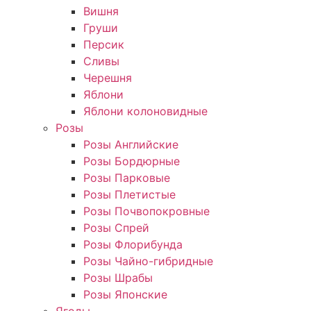
Вишня
Груши
Персик
Сливы
Черешня
Яблони
Яблони колоновидные
Розы
Розы Английские
Розы Бордюрные
Розы Парковые
Розы Плетистые
Розы Почвопокровные
Розы Спрей
Розы Флорибунда
Розы Чайно-гибридные
Розы Шрабы
Розы Японские
Ягоды