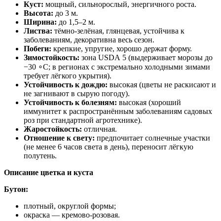
Куст:
мощный, сильнорослый, энергичного роста.
Высота:
до 3 м.
Ширина:
до 1,5–2 м.
Листва:
тёмно‑зелёная, глянцевая, устойчива к
заболеваниям, декоративна весь сезон.
Побеги:
крепкие, упругие, хорошо держат форму.
Зимостойкость:
зона USDA 5 (выдерживает морозы до
−30 ∘C; в регионах с экстремально холодными зимами
требует лёгкого укрытия).
Устойчивость к дождю:
высокая (цветы не раскисают и
не загнивают в сырую погоду).
Устойчивость к болезням:
высокая (хороший
иммунитет к распространённым заболеваниям садовых
роз при стандартной агротехнике).
Жаростойкость:
отличная.
Отношение к свету:
предпочитает солнечные участки
(не менее 6 часов света в день), переносит лёгкую
полутень.
Описание цветка и куста
Бутон:
плотный, округлой формы;
окраска — кремово‑розовая.