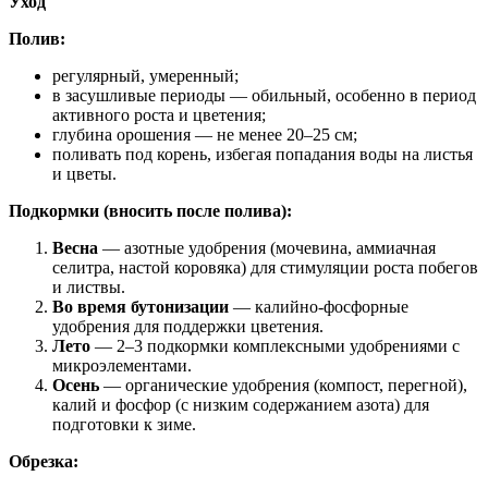
Уход
Полив:
регулярный, умеренный;
в засушливые периоды — обильный, особенно в период
активного роста и цветения;
глубина орошения — не менее 20–25 см;
поливать под корень, избегая попадания воды на листья
и цветы.
Подкормки (вносить после полива):
Весна
— азотные удобрения (мочевина, аммиачная
селитра, настой коровяка) для стимуляции роста побегов
и листвы.
Во время бутонизации
— калийно‑фосфорные
удобрения для поддержки цветения.
Лето
— 2–3 подкормки комплексными удобрениями с
микроэлементами.
Осень
— органические удобрения (компост, перегной),
калий и фосфор (с низким содержанием азота) для
подготовки к зиме.
Обрезка: