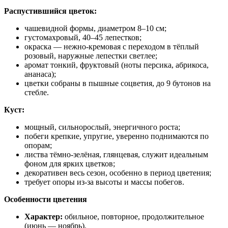
Распустившийся цветок:
чашевидной формы, диаметром 8–10 см;
густомахровый, 40–45 лепестков;
окраска — нежно‑кремовая с переходом в тёплый
розовый, наружные лепестки светлее;
аромат тонкий, фруктовый (ноты персика, абрикоса,
ананаса);
цветки собраны в пышные соцветия, до 9 бутонов на
стебле.
Куст:
мощный, сильнорослый, энергичного роста;
побеги крепкие, упругие, уверенно поднимаются по
опорам;
листва тёмно‑зелёная, глянцевая, служит идеальным
фоном для ярких цветков;
декоративен весь сезон, особенно в период цветения;
требует опоры из‑за высоты и массы побегов.
Особенности цветения
Характер:
обильное, повторное, продолжительное
(июнь — ноябрь).