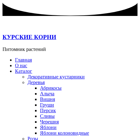
Перейти
к
содержимому
КУРСКИЕ КОРНИ
Питомник растений
Главная
О нас
Каталог
Декоративные кустарники
Деревья
Абрикосы
Алыча
Вишня
Груши
Персик
Сливы
Черешня
Яблони
Яблони колоновидные
Розы