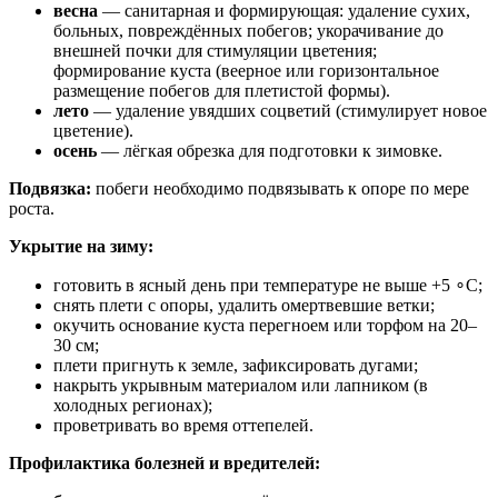
весна
— санитарная и формирующая: удаление сухих,
больных, повреждённых побегов; укорачивание до
внешней почки для стимуляции цветения;
формирование куста (веерное или горизонтальное
размещение побегов для плетистой формы).
лето
— удаление увядших соцветий (стимулирует новое
цветение).
осень
— лёгкая обрезка для подготовки к зимовке.
Подвязка:
побеги необходимо подвязывать к опоре по мере
роста.
Укрытие на зиму:
готовить в ясный день при температуре не выше +5 ∘C;
снять плети с опоры, удалить омертвевшие ветки;
окучить основание куста перегноем или торфом на 20–
30 см;
плети пригнуть к земле, зафиксировать дугами;
накрыть укрывным материалом или лапником (в
холодных регионах);
проветривать во время оттепелей.
Профилактика болезней и вредителей: