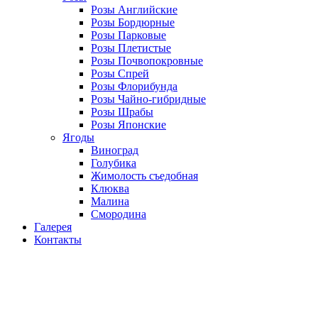
Розы Английские
Розы Бордюрные
Розы Парковые
Розы Плетистые
Розы Почвопокровные
Розы Спрей
Розы Флорибунда
Розы Чайно-гибридные
Розы Шрабы
Розы Японские
Ягоды
Виноград
Голубика
Жимолость съедобная
Клюква
Малина
Смородина
Галерея
Контакты