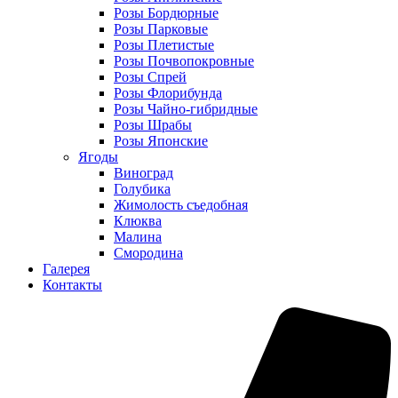
Розы Бордюрные
Розы Парковые
Розы Плетистые
Розы Почвопокровные
Розы Спрей
Розы Флорибунда
Розы Чайно-гибридные
Розы Шрабы
Розы Японские
Ягоды
Виноград
Голубика
Жимолость съедобная
Клюква
Малина
Смородина
Галерея
Контакты