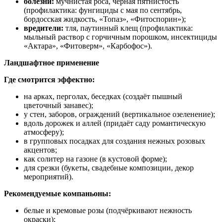
болезни:
мучнистая роса, чёрная пятнистость
(профилактика: фунгициды с мая по сентябрь,
бордосская жидкость, «Топаз», «Фитоспорин»);
вредители:
тля, паутинный клещ (профилактика:
мыльный раствор с горчичным порошком, инсектициды
«Актара», «Фитоверм», «Карбофос»).
Ландшафтное применение
Где смотрится эффектно:
на арках, перголах, беседках (создаёт пышный
цветочный занавес);
у стен, заборов, ограждений (вертикальное озеленение);
вдоль дорожек и аллей (придаёт саду романтическую
атмосферу);
в групповых посадках для создания нежных розовых
акцентов;
как солитер на газоне (в кустовой форме);
для срезки (букеты, свадебные композиции, декор
мероприятий).
Рекомендуемые компаньоны:
белые и кремовые розы (подчёркивают нежность
окраски);