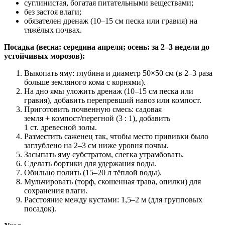
суглинистая, богатая питательными веществами;
без застоя влаги;
обязателен дренаж (10–15 см песка или гравия) на
тяжёлых почвах.
Посадка (весна: середина апреля; осень: за 2–3 недели до
устойчивых морозов):
Выкопать яму: глубина и диаметр 50×50 см (в 2–3 раза
больше земляного кома с корнями).
На дно ямы уложить дренаж (10–15 см песка или
гравия), добавить перепревший навоз или компост.
Приготовить почвенную смесь: садовая
земля + компост/перегной (3 : 1), добавить
1 ст. древесной золы.
Разместить саженец так, чтобы место прививки было
заглублено на 2–3 см ниже уровня почвы.
Засыпать яму субстратом, слегка утрамбовать.
Сделать бортики для удержания воды.
Обильно полить (15–20 л тёплой воды).
Мульчировать (торф, скошенная трава, опилки) для
сохранения влаги.
Расстояние между кустами: 1,5–2 м (для групповых
посадок).