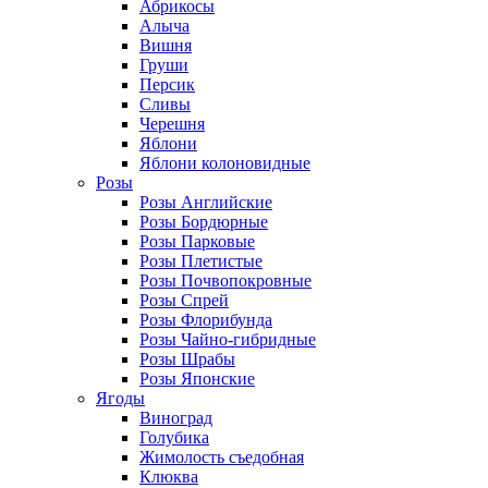
Абрикосы
Алыча
Вишня
Груши
Персик
Сливы
Черешня
Яблони
Яблони колоновидные
Розы
Розы Английские
Розы Бордюрные
Розы Парковые
Розы Плетистые
Розы Почвопокровные
Розы Спрей
Розы Флорибунда
Розы Чайно-гибридные
Розы Шрабы
Розы Японские
Ягоды
Виноград
Голубика
Жимолость съедобная
Клюква