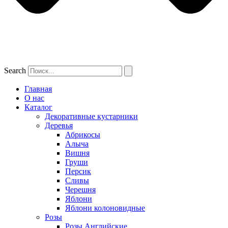
Search
Главная
О нас
Каталог
Декоративные кустарники
Деревья
Абрикосы
Алыча
Вишня
Груши
Персик
Сливы
Черешня
Яблони
Яблони колоновидные
Розы
Розы Английские