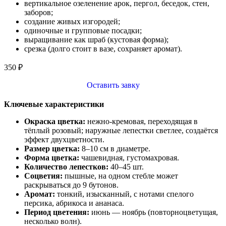
вертикальное озеленение арок, пергол, беседок, стен,
заборов;
создание живых изгородей;
одиночные и групповые посадки;
выращивание как шраб (кустовая форма);
срезка (долго стоит в вазе, сохраняет аромат).
350
₽
Оставить завку
Ключевые характеристики
Окраска цветка:
нежно‑кремовая, переходящая в
тёплый розовый; наружные лепестки светлее, создаётся
эффект двухцветности.
Размер цветка:
8–10 см в диаметре.
Форма цветка:
чашевидная, густомахровая.
Количество лепестков:
40–45 шт.
Соцветия:
пышные, на одном стебле может
раскрываться до 9 бутонов.
Аромат:
тонкий, изысканный, с нотами спелого
персика, абрикоса и ананаса.
Период цветения:
июнь — ноябрь (повторноцветущая,
несколько волн).