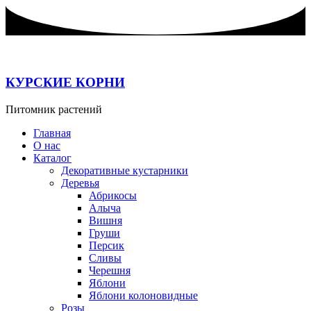
Перейти
к
содержимому
КУРСКИЕ КОРНИ
Питомник растений
Главная
О нас
Каталог
Декоративные кустарники
Деревья
Абрикосы
Алыча
Вишня
Груши
Персик
Сливы
Черешня
Яблони
Яблони колоновидные
Розы