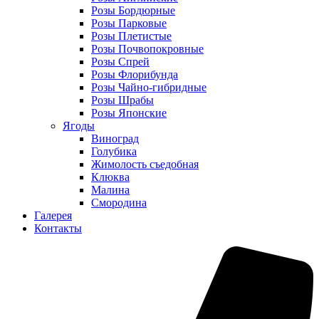
Розы Бордюрные
Розы Парковые
Розы Плетистые
Розы Почвопокровные
Розы Спрей
Розы Флорибунда
Розы Чайно-гибридные
Розы Шрабы
Розы Японские
Ягоды
Виноград
Голубика
Жимолость съедобная
Клюква
Малина
Смородина
Галерея
Контакты