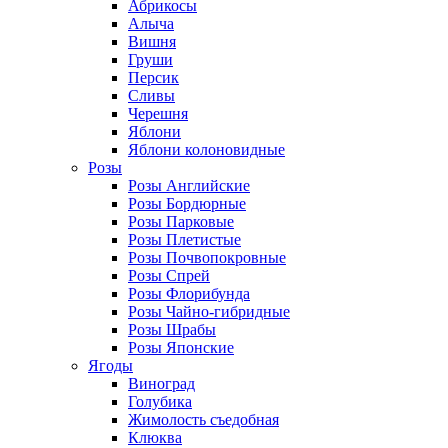
Абрикосы
Алыча
Вишня
Груши
Персик
Сливы
Черешня
Яблони
Яблони колоновидные
Розы
Розы Английские
Розы Бордюрные
Розы Парковые
Розы Плетистые
Розы Почвопокровные
Розы Спрей
Розы Флорибунда
Розы Чайно-гибридные
Розы Шрабы
Розы Японские
Ягоды
Виноград
Голубика
Жимолость съедобная
Клюква