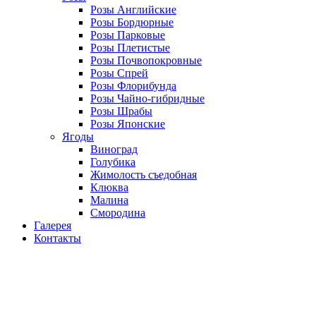
Розы Английские
Розы Бордюрные
Розы Парковые
Розы Плетистые
Розы Почвопокровные
Розы Спрей
Розы Флорибунда
Розы Чайно-гибридные
Розы Шрабы
Розы Японские
Ягоды
Виноград
Голубика
Жимолость съедобная
Клюква
Малина
Смородина
Галерея
Контакты