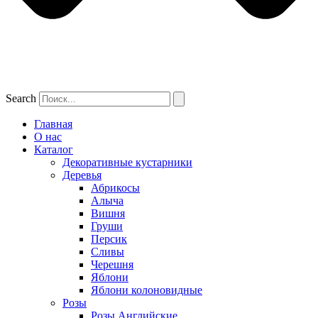
Search
Главная
О нас
Каталог
Декоративные кустарники
Деревья
Абрикосы
Алыча
Вишня
Груши
Персик
Сливы
Черешня
Яблони
Яблони колоновидные
Розы
Розы Английские