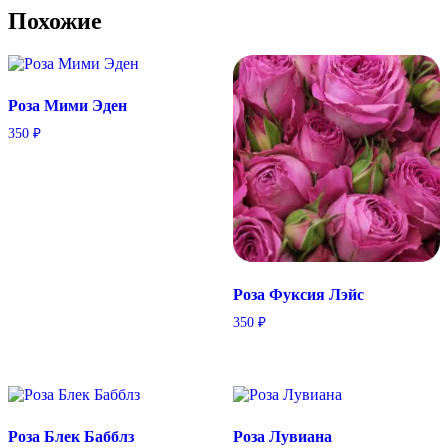
Похожие
Роза Мими Эден
350
₽
Роза Фуксия Лэйс
350
₽
Роза Блек Бабблз
Розa Лувиана