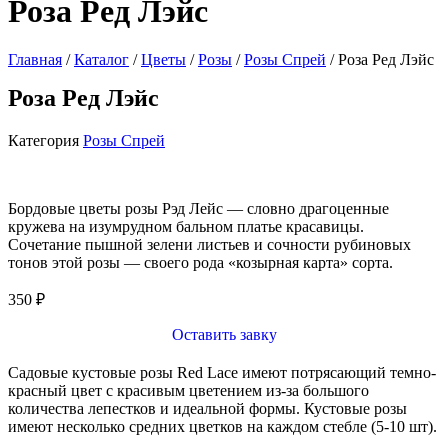
Роза Ред Лэйс
Главная
/
Каталог
/
Цветы
/
Розы
/
Розы Спрей
/ Роза Ред Лэйс
Роза Ред Лэйс
Категория
Розы Спрей
Бордовые цветы розы Рэд Лейс — словно драгоценные
кружева на изумрудном бальном платье красавицы.
Сочетание пышной зелени листьев и сочности рубиновых
тонов этой розы — своего рода «козырная карта» сорта.
350
₽
Оставить завку
Садовые кустовые розы Red Lace имеют потрясающий темно-
красный цвет с красивым цветением из-за большого
количества лепестков и идеальной формы. Кустовые розы
имеют несколько средних цветков на каждом стебле (5-10 шт).