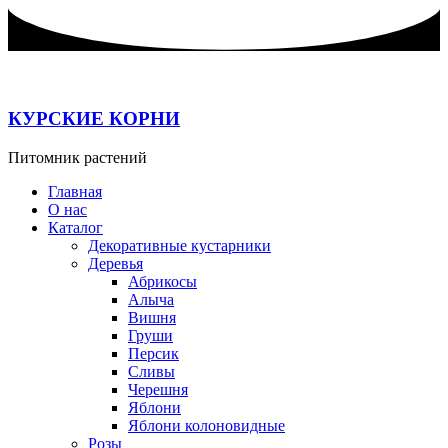
Перейти
к
содержимому
КУРСКИЕ КОРНИ
Питомник растений
Главная
О нас
Каталог
Декоративные кустарники
Деревья
Абрикосы
Алыча
Вишня
Груши
Персик
Сливы
Черешня
Яблони
Яблони колоновидные
Розы