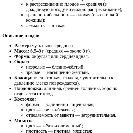
к растрескиванию плодов — средняя (в
дождливую погоду возможно растрескивание);
транспортабельность — плохая (из‑за тонкой
кожицы);
лёжкость — низкая.
Описание плодов
Размер:
чуть выше среднего.
Масса:
6,5–8 г (средняя — около 8 г).
Форма:
округлая или сердцевидная.
Окрас:
незрелые — бледно‑жёлтый;
зрелые — насыщенно‑жёлтый.
Кожица:
очень тонкая, гладкая, чувствительна к
давлению (легко повреждается).
Плодоножка:
длинная, средней толщины, хорошо
отделяется от плода.
Косточка:
форма — удлинённо‑яйцевидная;
цвет — светло‑бежевая;
отделяемость от мякоти — затруднительная.
Мякоть:
цвет — жёлто‑соломенный;
плотность — плотная, мясистая;