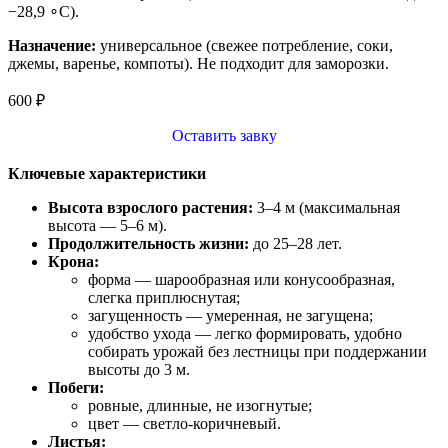
−28,9 ∘C).
Назначение:
универсальное (свежее потребление, соки,
джемы, варенье, компоты). Не подходит для заморозки.
600
₽
Оставить завку
Ключевые характеристики
Высота взрослого растения:
3–4 м (максимальная
высота — 5–6 м).
Продолжительность жизни:
до 25–28 лет.
Крона:
форма — шарообразная или конусообразная,
слегка приплюснутая;
загущенность — умеренная, не загущена;
удобство ухода — легко формировать, удобно
собирать урожай без лестницы при поддержании
высоты до 3 м.
Побеги:
ровные, длинные, не изогнутые;
цвет — светло‑коричневый.
Листья: