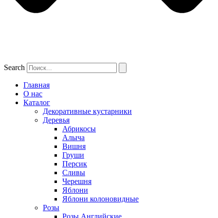
Search
Главная
О нас
Каталог
Декоративные кустарники
Деревья
Абрикосы
Алыча
Вишня
Груши
Персик
Сливы
Черешня
Яблони
Яблони колоновидные
Розы
Розы Английские