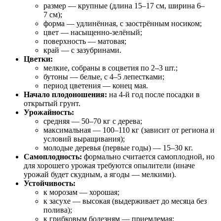
размер — крупные (длина 15–17 см, ширина 6–
7 см);
форма — удлинённая, с заострённым носиком;
цвет — насыщенно‑зелёный;
поверхность — матовая;
край — с зазубринами.
Цветки:
мелкие, собраны в соцветия по 2–3 шт.;
бутоны — белые, с 4–5 лепестками;
период цветения — конец мая.
Начало плодоношения:
на 4‑й год после посадки в
открытый грунт.
Урожайность:
средняя — 50–70 кг с дерева;
максимальная — 100–110 кг (зависит от региона и
условий выращивания);
молодые деревья (первые годы) — 15–30 кг.
Самоплодность:
формально считается самоплодной, но
для хорошего урожая требуются опылители (иначе
урожай будет скудным, а ягоды — мелкими).
Устойчивость:
к морозам — хорошая;
к засухе — высокая (выдерживает до месяца без
полива);
к грибковым болезням — приемлемая;