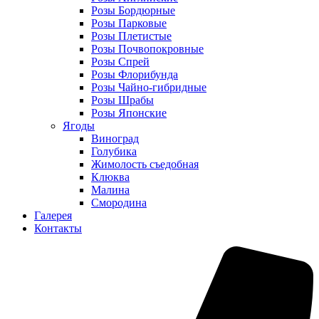
Розы Бордюрные
Розы Парковые
Розы Плетистые
Розы Почвопокровные
Розы Спрей
Розы Флорибунда
Розы Чайно-гибридные
Розы Шрабы
Розы Японские
Ягоды
Виноград
Голубика
Жимолость съедобная
Клюква
Малина
Смородина
Галерея
Контакты