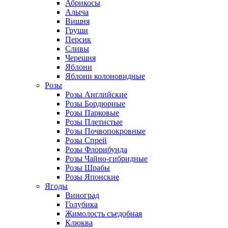
Абрикосы
Алыча
Вишня
Груши
Персик
Сливы
Черешня
Яблони
Яблони колоновидные
Розы
Розы Английские
Розы Бордюрные
Розы Парковые
Розы Плетистые
Розы Почвопокровные
Розы Спрей
Розы Флорибунда
Розы Чайно-гибридные
Розы Шрабы
Розы Японские
Ягоды
Виноград
Голубика
Жимолость съедобная
Клюква