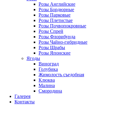
Розы Английские
Розы Бордюрные
Розы Парковые
Розы Плетистые
Розы Почвопокровные
Розы Спрей
Розы Флорибунда
Розы Чайно-гибридные
Розы Шрабы
Розы Японские
Ягоды
Виноград
Голубика
Жимолость съедобная
Клюква
Малина
Смородина
Галерея
Контакты