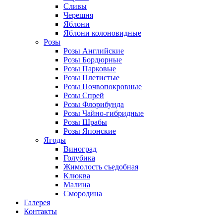
Сливы
Черешня
Яблони
Яблони колоновидные
Розы
Розы Английские
Розы Бордюрные
Розы Парковые
Розы Плетистые
Розы Почвопокровные
Розы Спрей
Розы Флорибунда
Розы Чайно-гибридные
Розы Шрабы
Розы Японские
Ягоды
Виноград
Голубика
Жимолость съедобная
Клюква
Малина
Смородина
Галерея
Контакты