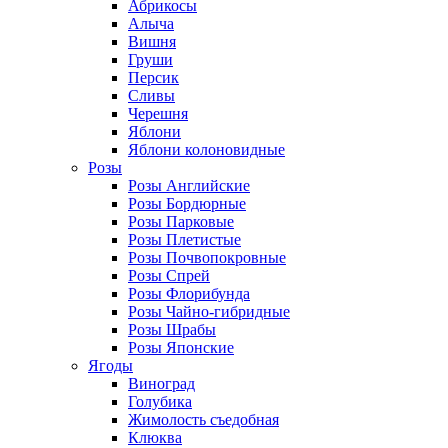
Абрикосы
Алыча
Вишня
Груши
Персик
Сливы
Черешня
Яблони
Яблони колоновидные
Розы
Розы Английские
Розы Бордюрные
Розы Парковые
Розы Плетистые
Розы Почвопокровные
Розы Спрей
Розы Флорибунда
Розы Чайно-гибридные
Розы Шрабы
Розы Японские
Ягоды
Виноград
Голубика
Жимолость съедобная
Клюква