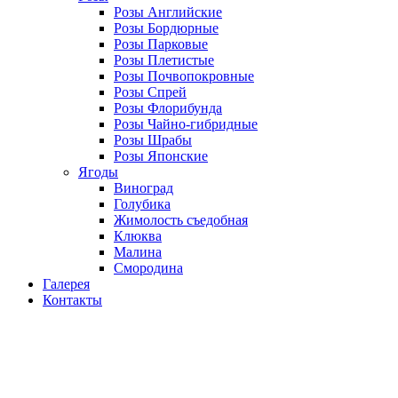
Розы Английские
Розы Бордюрные
Розы Парковые
Розы Плетистые
Розы Почвопокровные
Розы Спрей
Розы Флорибунда
Розы Чайно-гибридные
Розы Шрабы
Розы Японские
Ягоды
Виноград
Голубика
Жимолость съедобная
Клюква
Малина
Смородина
Галерея
Контакты