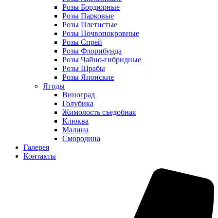
Розы Бордюрные
Розы Парковые
Розы Плетистые
Розы Почвопокровные
Розы Спрей
Розы Флорибунда
Розы Чайно-гибридные
Розы Шрабы
Розы Японские
Ягоды
Виноград
Голубика
Жимолость съедобная
Клюква
Малина
Смородина
Галерея
Контакты