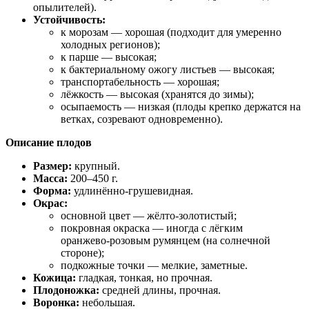
опылителей).
Устойчивость:
к морозам — хорошая (подходит для умеренно
холодных регионов);
к парше — высокая;
к бактериальному ожогу листьев — высокая;
транспортабельность — хорошая;
лёжкость — высокая (хранятся до зимы);
осыпаемость — низкая (плоды крепко держатся на
ветках, созревают одновременно).
Описание плодов
Размер:
крупный.
Масса:
200–450 г.
Форма:
удлинённо‑грушевидная.
Окрас:
основной цвет — жёлто‑золотистый;
покровная окраска — иногда с лёгким
оранжево‑розовым румянцем (на солнечной
стороне);
подкожные точки — мелкие, заметные.
Кожица:
гладкая, тонкая, но прочная.
Плодоножка:
средней длины, прочная.
Воронка:
небольшая.