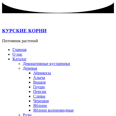
Перейти
к
содержимому
КУРСКИЕ КОРНИ
Питомник растений
Главная
О нас
Каталог
Декоративные кустарники
Деревья
Абрикосы
Алыча
Вишня
Груши
Персик
Сливы
Черешня
Яблони
Яблони колоновидные
Розы