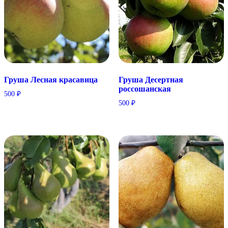
Груша Лесная красавица
Груша Десертная
россошанская
500
₽
500
₽