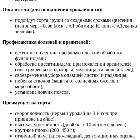
Опылители (для повышения урожайности):
подойдут сорта груши со сходными сроками цветения
(например, «Бере Боск», «Любимица Клаппа», «Деканка
зимняя»).
Профилактика болезней и вредителей:
весенние и осенние профилактические обработки
фунгицидами;
обработка инсектицидами при появлении вредителей
(тля, грушевая плодожорка, медяница, галловый клещ);
своевременная уборка опавшей листвы и падалицы;
побелка стволов (защита от солнечных ожогов и
морозобоин);
установка ловчих поясов.
Преимущества сорта
скороплодность (первый урожай на 3‑й год при
прививке на айве);
высокая урожайность (до 40 кг с 10‑летнего дерева);
крупные плоды (200–450 г);
отличный вкус (кисло‑сладкий, дегустационная оценка