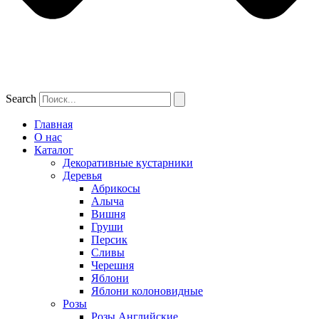
Search
Главная
О нас
Каталог
Декоративные кустарники
Деревья
Абрикосы
Алыча
Вишня
Груши
Персик
Сливы
Черешня
Яблони
Яблони колоновидные
Розы
Розы Английские