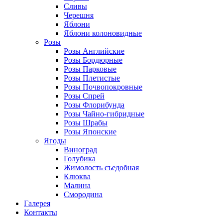
Сливы
Черешня
Яблони
Яблони колоновидные
Розы
Розы Английские
Розы Бордюрные
Розы Парковые
Розы Плетистые
Розы Почвопокровные
Розы Спрей
Розы Флорибунда
Розы Чайно-гибридные
Розы Шрабы
Розы Японские
Ягоды
Виноград
Голубика
Жимолость съедобная
Клюква
Малина
Смородина
Галерея
Контакты