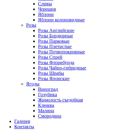
Сливы
Черешня
Яблони
Яблони колоновидные
Розы
Розы Английские
Розы Бордюрные
Розы Парковые
Розы Плетистые
Розы Почвопокровные
Розы Спрей
Розы Флорибунда
Розы Чайно-гибридные
Розы Шрабы
Розы Японские
Ягоды
Виноград
Голубика
Жимолость съедобная
Клюква
Малина
Смородина
Галерея
Контакты